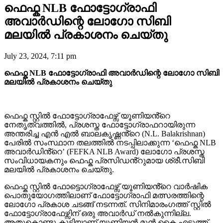
ഫെഫ്ക NLB ഫോട്ടോഗ്രാഫി
അവാർഡിന്റെ ലോഗോ സിബി
മലയിൽ പ്രകാശനം ചെയ്തു
July 23, 2024, 7:11 pm
ഫെഫ്ക NLB ഫോട്ടോഗ്രാഫി അവാർഡിന്റെ ലോഗോ സിബി
മലയിൽ പ്രകാശനം ചെയ്തു
ഫെഫ്ക സ്റ്റിൽ ഫോട്ടോഗ്രാഫേഴ്സ് യൂണിയൻ്റെ
നേതൃത്വത്തിൽ, പ്രശസ്ത ഫോട്ടോഗ്രാഫറായിരുന്ന
അന്തരിച്ച എൻ എൽ ബാലകൃഷ്ണൻ്റെ (N.L. Balakrishnan)
പേരിൽ സംസ്ഥാന തലത്തിൽ നടപ്പിലാക്കുന്ന ‘ഫെഫ്ക NLB
അവാർഡിൻ്റെ’ (FEFKA NLB Award) ലോഗോ പ്രശസ്ത
സംവിധായകനും ഫെഫ്ക പ്രസിഡൻ്റുമായ ശ്രീ.സിബി
മലയിൽ പ്രകാശനം ചെയ്തു.
ഫെഫ്ക സ്റ്റിൽ ഫോട്ടൊഗ്രാഫേഴ്സ് യൂണിയൻ്റെ വാർഷിക
പൊതുയോഗത്തിലാണ് ഫോട്ടോഗ്രാഫി മത്സരത്തിന്റെ
ലോഗോ പ്രകാശ ചടങ്ങ് നടന്നത്. സിനിമാരംഗത്ത് സ്റ്റിൽ
ഫോട്ടോഗ്രാഫേഴ്സിന് ഒരു അവാർഡ് നൽകുന്നില്ല.
അതുകൊണ്ടു കൂടിയാണ് യൂണിയൻ മുൻ കൈ എടുത്ത്