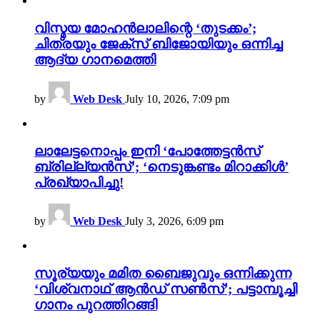
വിസ്മയ മോഹൻലാലിന്റെ ‘തുടക്കം’;
ചിത്രയും ജേക്സ് ബിജോയിയും ഒന്നിച്ച
ആദ്യ ഗാനമെത്തി
by
Web Desk
July 10, 2026, 7:09 pm
ലാലേട്ടനൊപ്പം ഇനി ‘പോത്തേട്ടൻസ്
ബ്രില്ല്യൻസ്’; ‘നെടുങ്കണ്ടം മിറാക്കിൾ’
പ്രഖ്യാപിച്ചു!
by
Web Desk
July 3, 2026, 6:09 pm
സൂര്യയും മമിത ബൈജുവും ഒന്നിക്കുന്ന
‘വിശ്വനാഥ് ആൻഡ് സൺസ്’; പട്ടാമ്പൂച്ചി
ഗാനം പുറത്തിറങ്ങി