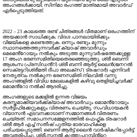
അംഗങ്ങൾക്കായി, സിനിമാ രംഗത്ത് മാത്രമായി അവാർഡ്
ഏർപ്പെടുത്തിയത്.
2022 – 23 കാലത്തെ രണ്ട് ചിത്രങ്ങൾ വീതമാണ് ഒരംഗത്തിന്
അയക്കാൻ സാധിക്കുക. വിദഗ്ദ പാനലായിരിക്കും
വിജയികളെ കണ്ടെത്തുക. ഒന്നും രണ്ടും മൂന്നും
സ്ഥാനത്തെത്തുന്നവർക്ക് ക്യാഷ് അവാർഡും
മെമെൻ്റോയും നൽകും അടുത്ത മൂന്നുവർഷത്തേക്കുള്ള
17 അംഗ ഭരണസമിതിയെതെരഞ്ഞെടുത്തു. ശ്രീ ബെന്നി
ആശംസ (പ്രസിഡൻ്റ്) ശ്രീ ബന്നി ആർട്ട് ലൈൻ(ജനറൽ
സെക്രട്ടറി)ശ്രീമതി ദീപാ അലക്സ് ( ട്രഷറാർ) എന്നിവർ
നേതൃത്വം നൽകുന്ന ഭരണസമിതി നിലവിൽ വന്നു
അംഗങ്ങളിൽ വിവിധ മേഖലകളിൽ കഴിവു തെളിയിച്ചവർക്ക്
മൊമൻ്റോ നൽകി ആദരിച്ചു.
അംഗങ്ങളുടെ മക്കളിൽ ഉന്നത വിജയം
കരസ്തമാക്കിയവർക്ക്ക്യാഷ് അവാർഡും മൊമൻ്റോയും
സർട്ടിഫിക്കേറ്റുകളും വിതരണം ചെയ്തു. സംവിധായകൻ
വ്യാസൻ എടവനക്കാടാണ് സമ്മാനങ്ങൾ വിതരണം
ചെയ്തത്. സമാപനസമ്മേളനത്തിൽ ഫെഫ്ക്ക ട്രഷറാർ
ശ്രീ ആർ എച്ച് സതീഷ് പുതിയ ഭാരവാഹികളെ
പരിചയപ്പെടുത്തി. ബെന്നി ആർട്ട് ലൈൻ വാർഷികറിപ്പോർട്ട്
അവതരിപ്പിച്ചു. ശ്രീ.സനൽ കുത്തുപറമ്പിൻ്റെ