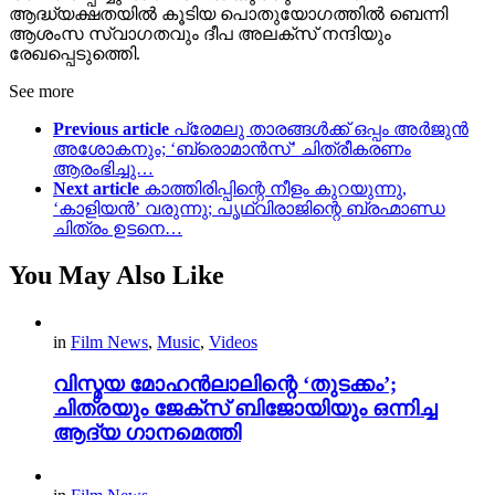
ആദ്ധ്യക്ഷതയിൽ കൂടിയ പൊതുയോഗത്തിൽ ബെന്നി
ആശംസ സ്വാഗതവും ദീപ അലക്സ് നന്ദിയും
രേഖപ്പെടുത്തിെ.
See more
Previous article
പ്രേമലു താരങ്ങൾക്ക് ഒപ്പം അർജുൻ
അശോകനും; ‘ബ്രൊമാൻസ്’ ചിത്രീകരണം
ആരംഭിച്ചു…
Next article
കാത്തിരിപ്പിന്റെ നീളം കുറയുന്നു,
‘കാളിയൻ’ വരുന്നു; പൃഥ്വിരാജിന്റെ ബ്രഹ്മാണ്ഡ
ചിത്രം ഉടനെ…
You May Also Like
in
Film News
,
Music
,
Videos
വിസ്മയ മോഹൻലാലിന്റെ ‘തുടക്കം’;
ചിത്രയും ജേക്സ് ബിജോയിയും ഒന്നിച്ച
ആദ്യ ഗാനമെത്തി