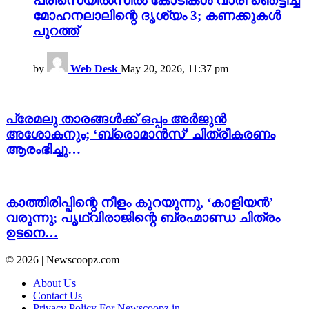
പ്രീസെയിൽസിൽ കോടികൾ വാരി ഞെട്ടിച്ച്
മോഹനലാലിന്റെ ദൃശ്യം 3; കണക്കുകൾ
പുറത്ത്
by
Web Desk
May 20, 2026, 11:37 pm
പ്രേമലു താരങ്ങൾക്ക് ഒപ്പം അർജുൻ
അശോകനും; ‘ബ്രൊമാൻസ്’ ചിത്രീകരണം
ആരംഭിച്ചു…
കാത്തിരിപ്പിന്റെ നീളം കുറയുന്നു, ‘കാളിയൻ’
വരുന്നു; പൃഥ്വിരാജിന്റെ ബ്രഹ്മാണ്ഡ ചിത്രം
ഉടനെ…
© 2026 | Newscoopz.com
About Us
Contact Us
Privacy Policy For Newscoopz.in