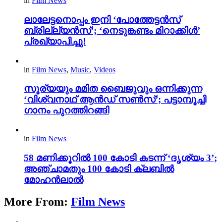
in
Film News
ലാലേട്ടനൊപ്പം ഇനി ‘പോത്തേട്ടൻസ്
ബ്രില്ല്യൻസ്’; ‘നെടുങ്കണ്ടം മിറാക്കിൾ’
പ്രഖ്യാപിച്ചു!
in
Film News
,
Music
,
Videos
സൂര്യയും മമിത ബൈജുവും ഒന്നിക്കുന്ന
‘വിശ്വനാഥ് ആൻഡ് സൺസ്’; പട്ടാമ്പൂച്ചി
ഗാനം പുറത്തിറങ്ങി
in
Film News
58 മണിക്കൂറിൽ 100 കോടി കടന്ന് ‘ദൃശ്യം 3’;
അഞ്ചാമതും 100 കോടി ക്ലബിൽ
മോഹൻലാൽ
More From:
Film News