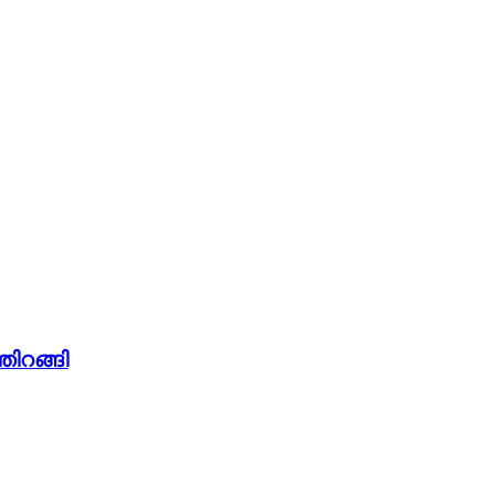
തിറങ്ങി