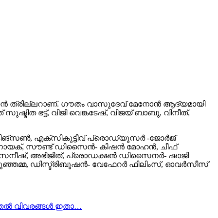
ിഗേഷൻ ത്രില്ലറാണ്. ഗൗതം വാസുദേവ് മേനോൻ ആദ്യമായി
്മിത ഭട്ട്, വിജി വെങ്കടേഷ്, വിജയ് ബാബു, വിനീത്,
കിങ്‌സൺ, എക്സികുട്ടീവ് പ്രൊഡ്യൂസർ -ജോർജ്
് നായക്, സൗണ്ട് ഡിസൈൻ- കിഷൻ മോഹൻ, ചീഫ്
 സമീര സനീഷ്, അഭിജിത്, പ്രൊഡക്ഷൻ ഡിസൈനർ- ഷാജി
ുഞ്ഞമ്മ, ഡിസ്ട്രിബൂഷൻ- വേഫേറർ ഫിലിംസ്, ഓവർസീസ്
ടുതൽ വിവരങ്ങൾ ഇതാ…