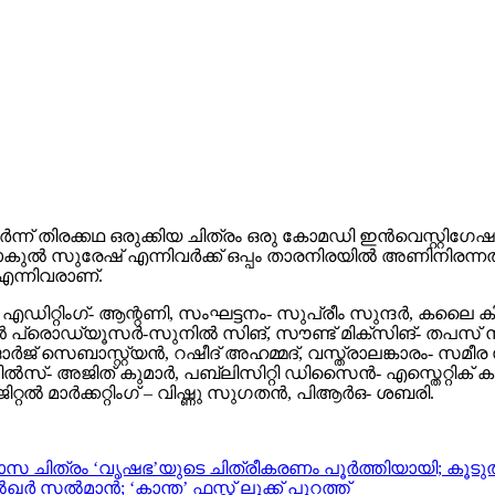
ന്ന് തിരക്കഥ ഒരുക്കിയ ചിത്രം ഒരു കോമഡി ഇൻവെസ്റ്റ
ുൽ സുരേഷ് എന്നിവർക്ക് ഒപ്പം താരനിരയിൽ അണിനിരന്നത് സുഷ
എന്നിവരാണ്.
ഡിറ്റിംഗ്- ആന്റണി, സംഘട്ടനം- സുപ്രീം സുന്ദർ, കലൈ 
ലൈൻ പ്രൊഡ്യൂസർ-സുനിൽ സിങ്, സൗണ്ട് മിക്സിങ്- തപസ
ോർജ്‌ സെബാസ്റ്റ്യൻ, റഷീദ് അഹമ്മദ്, വസ്ത്രാലങ്കാരം-
്- അജിത് കുമാർ, പബ്ലിസിറ്റി ഡിസൈൻ- എസ്തെറ്റിക് ക
്റൽ മാർക്കറ്റിംഗ് – വിഷ്ണു സുഗതൻ, പിആർഒ- ശബരി.
 ചിത്രം ‘വൃഷഭ’യുടെ ചിത്രീകരണം പൂർത്തിയായി; കൂ
 സൽമാൻ; ‘കാന്ത’ ഫസ്റ്റ് ലുക്ക് പുറത്ത്