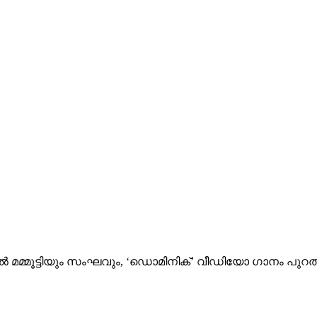
 മമ്മൂട്ടിയും സംഘവും, ‘ഡൊമിനിക്’ വീഡിയോ ഗാനം പുറത