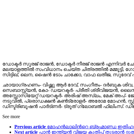
ഡോക്ടർ സൂരജ് രാജൻ, ഡോക്ടർ നീരജ് രാജൻ എന്നിവർ ചേർ
മലയാളത്തിൽ സംവിധാനം ചെയ്ത ചിത്രത്തിൽ മമ്മൂട്ടി, ഗോക
സിദ്ദിഖ്, ലെന, ഷൈൻ ടോം ചാക്കോ, വാഫ ഖതീജ, സുദേവ് 
ഛായാഗ്രഹണം- വിഷ്ണു ആർ ദേവ്, സംഗീതം- ദർബുക ശിവ, എ
സെബാസ്റ്റ്യൻ, കോ- ഡയറക്ടർ- പ്രീതി ശ്രീവിജയൻ, 
അസ്സോസിയേറ്റ് ഡയറക്ടർ- അരിഷ് അസ്‌ലം, മേക് അപ്- ജ
നടുവിൽ, പ്രൊഡക്ഷൻ കൺട്രോളർ- അരോമ മോഹൻ, സ്റ്റിൽസ
ഡിസ്ട്രിബൂഷൻ പാർട്ണർ- ട്രൂത് ഗ്ലോബൽ ഫിലിംസ്. ഡിജിറ
See more
Previous article
മോഹൻലാലിൻറെ ബ്രഹ്മാണ്ഡ ഇതിഹാസ
Next article
പാൻ ഇന്ത്യൻ വിജയ കുതിപ്പ് തുടരാൻ ദുൽഖർ