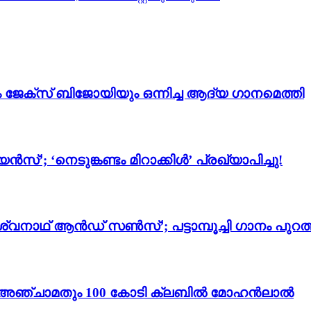
ം ജേക്സ് ബിജോയിയും ഒന്നിച്ച ആദ്യ ഗാനമെത്തി
സ്’; ‘നെടുങ്കണ്ടം മിറാക്കിൾ’ പ്രഖ്യാപിച്ചു!
്വനാഥ് ആൻഡ് സൺസ്’; പട്ടാമ്പൂച്ചി ഗാനം പുറത്
ം 3’; അഞ്ചാമതും 100 കോടി ക്ലബിൽ മോഹൻലാൽ