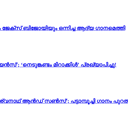
ം ജേക്സ് ബിജോയിയും ഒന്നിച്ച ആദ്യ ഗാനമെത്തി
സ്’; ‘നെടുങ്കണ്ടം മിറാക്കിൾ’ പ്രഖ്യാപിച്ചു!
്വനാഥ് ആൻഡ് സൺസ്’; പട്ടാമ്പൂച്ചി ഗാനം പുറത്