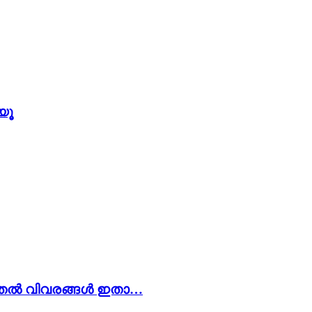
യൂ
ടുതൽ വിവരങ്ങൾ ഇതാ…