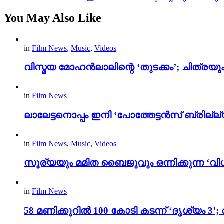
You May Also Like
in
Film News
,
Music
,
Videos
വിസ്മയ മോഹൻലാലിന്റെ ‘തുടക്കം’; ചിത്രയു
in
Film News
ലാലേട്ടനൊപ്പം ഇനി ‘പോത്തേട്ടൻസ് ബ്രില്ല്യൻ
in
Film News
,
Music
,
Videos
സൂര്യയും മമിത ബൈജുവും ഒന്നിക്കുന്ന ‘വിശ
in
Film News
58 മണിക്കൂറിൽ 100 കോടി കടന്ന് ‘ദൃശ്യ