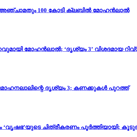
ം 3’; അഞ്ചാമതും 100 കോടി ക്ലബിൽ മോഹൻലാൽ
വുമായി മോഹൻലാൽ; ‘ദൃശ്യം 3’ വിശദമായ റിവ്
മോഹനലാലിന്റെ ദൃശ്യം 3; കണക്കുകൾ പുറത്ത്
‘വൃഷഭ’യുടെ ചിത്രീകരണം പൂർത്തിയായി; കൂ