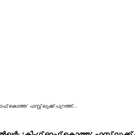
 കൊത്ത’ ഫസ്റ്റ് ലുക്ക് പുറത്ത്…
; ‘കിംഗ്‌ ഓഫ് കൊത്ത’ ഫസ്റ്റ് ലുക്ക്