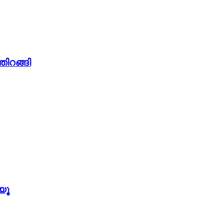
തിറങ്ങി
യൂ