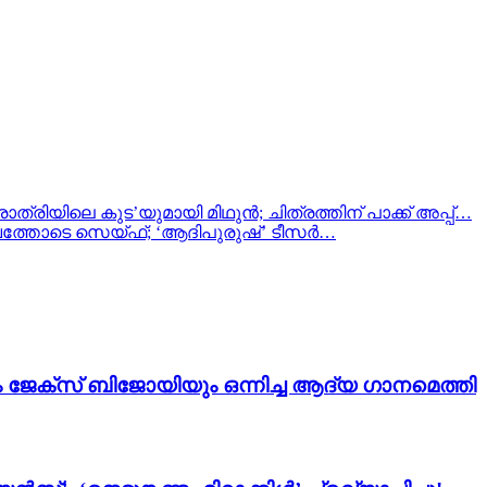
ത്രിയിലെ കുട’യുമായി മിഥുൻ; ചിത്രത്തിന് പാക്ക് അപ്പ്…
ാവത്തോടെ സെയ്ഫ്; ‘ആദിപുരുഷ്’ ടീസർ…
ം ജേക്സ് ബിജോയിയും ഒന്നിച്ച ആദ്യ ഗാനമെത്തി