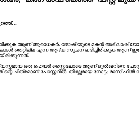
ുറത്ത്…
്കുക ആണ് ആരാധകർ. ജോഷിയുടെ മകൻ അഭിലാഷ് ജോഷി ഒരുക
കൾ തെറ്റില്ല എന്ന ആദ്യ സൂചന ലഭിച്ചിരിക്കുക ആണ് ഇപ്പോൾ
രിക്കുന്നത്.
്യത്യസ്തമായ ഒരു ഹെയർ സ്റ്റൈലോടെ ആണ് ദുൽഖറിനെ പോസ്റ
റെ ചിത്രമാണ് പോസ്റ്ററിൽ. തീക്ഷ്ണമായ നോട്ടം മാസ് ഫീൽ നൽകു