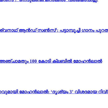
്വനാഥ് ആൻഡ് സൺസ്’; പട്ടാമ്പൂച്ചി ഗാനം പുറത്
ം 3’; അഞ്ചാമതും 100 കോടി ക്ലബിൽ മോഹൻലാൽ
വുമായി മോഹൻലാൽ; ‘ദൃശ്യം 3’ വിശദമായ റിവ്