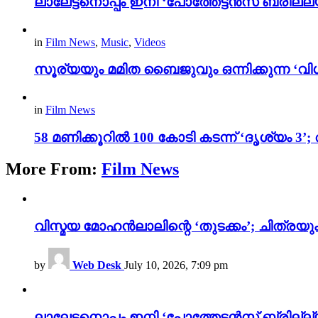
ലാലേട്ടനൊപ്പം ഇനി ‘പോത്തേട്ടൻസ് ബ്രില്ല്യൻ
in
Film News
,
Music
,
Videos
സൂര്യയും മമിത ബൈജുവും ഒന്നിക്കുന്ന ‘വിശ
in
Film News
58 മണിക്കൂറിൽ 100 കോടി കടന്ന് ‘ദൃശ്യ
More From:
Film News
വിസ്മയ മോഹൻലാലിന്റെ ‘തുടക്കം’; ചിത്രയു
by
Web Desk
July 10, 2026, 7:09 pm
ലാലേട്ടനൊപ്പം ഇനി ‘പോത്തേട്ടൻസ് ബ്രില്ല്യൻ