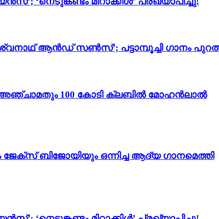
സ്’; ‘നെടുങ്കണ്ടം മിറാക്കിൾ’ പ്രഖ്യാപിച്ചു!
്വനാഥ് ആൻഡ് സൺസ്’; പട്ടാമ്പൂച്ചി ഗാനം പുറത്
ം 3’; അഞ്ചാമതും 100 കോടി ക്ലബിൽ മോഹൻലാൽ
ം ജേക്സ് ബിജോയിയും ഒന്നിച്ച ആദ്യ ഗാനമെത്തി
സ്’; ‘നെടുങ്കണ്ടം മിറാക്കിൾ’ പ്രഖ്യാപിച്ചു!