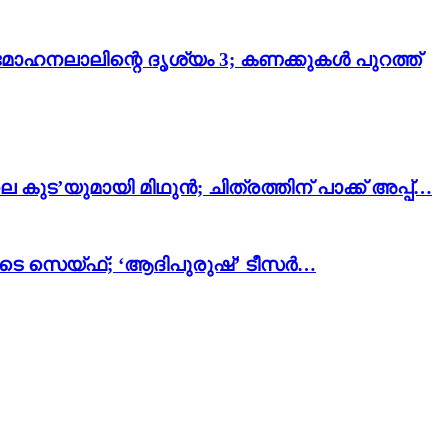
മോഹനലാലിന്റെ ദൃശ്യം 3; കണക്കുകൾ പുറത്ത്
കുട’യുമായി മിഥുൻ; ചിത്രത്തിന് പാക്ക് അപ്പ്…
ോടെ സെയ്ഫ്; ‘ആദിപുരുഷ്’ ടീസർ…