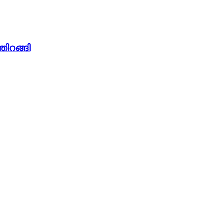
തിറങ്ങി