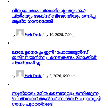
വിസ്മയ മോഹൻലാലിന്റെ ‘തുടക്കം’;
ചിത്രയും ജേക്സ് ബിജോയിയും ഒന്നിച്ച
ആദ്യ ഗാനമെത്തി
by
Web Desk
July 10, 2026, 7:09 pm
ലാലേട്ടനൊപ്പം ഇനി ‘പോത്തേട്ടൻസ്
ബ്രില്ല്യൻസ്’; ‘നെടുങ്കണ്ടം മിറാക്കിൾ’
പ്രഖ്യാപിച്ചു!
by
Web Desk
July 3, 2026, 6:09 pm
സൂര്യയും മമിത ബൈജുവും ഒന്നിക്കുന്ന
‘വിശ്വനാഥ് ആൻഡ് സൺസ്’; പട്ടാമ്പൂച്ചി
ഗാനം പുറത്തിറങ്ങി