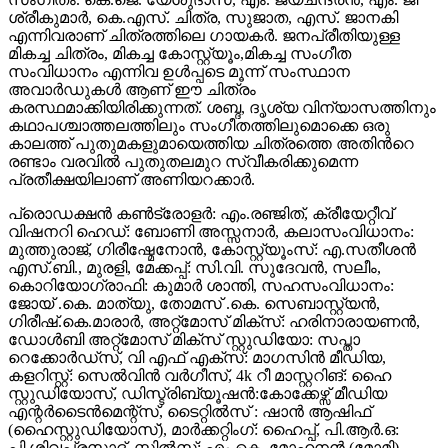
ശ്രീകുമാർ, കെ.എസ്. ചിത്ര, സുജാത, എസ്. ജാനകി
എന്നിവരാണ് ചിത്രത്തിലെ ഗായകർ. ജനപ്രീതിയുള്ള
മികച്ച ചിത്രം, മികച്ച കോസ്റ്റ്യൂം,മികച്ച സംഗീത
സംവിധാനം എന്നിവ ഉൾപ്പടെ മൂന്ന് സംസ്ഥാന
അവാർഡുകൾ ആണ് ഈ ചിത്രം
കരസ്ഥമാക്കിയിരിക്കുന്നത്. ശബ്ദ, ദൃശ്യ വിന്യാസത്തിനും
കഥാപശ്ചാത്തലത്തിലും സംഗീതത്തിലുമൊക്കെ ഒരു
കാലത്ത് പുതുമകളുമായെത്തിയ ചിത്രത്തെ അതിന്‍റെ
രണ്ടാം വരവില്‍ പുതുതലമുറ സ്വീകരിക്കുമെന്ന
പ്രതീക്ഷയിലാണ് അണിയറക്കാര്‍.
പ്രൊഡക്ഷൻ കൺട്രോളർ: എം.രഞ്ജിത്, ക്രീയേറ്റീവ്
വിഷനറി ഹെഡ്: ബോണി അസ്സനാർ, കലാസംവിധാനം:
മുത്തുരാജ്, ഗിരീഷ്മേനോൻ, കോസ്റ്റ്യൂംസ്: എ.സതീശൻ
എസ്.ബി., മുരളി, മേക്കപ്പ്: സി.വി. സുദേവൻ, സലീം,
കൊറിയോഗ്രാഫി: കുമാർ ശാന്തി, സഹസംവിധാനം:
ജോയ് .കെ. മാത്യു, തോമസ് .കെ. സെബാസ്റ്റ്യൻ,
ഗിരീഷ്.കെ.മാരാർ, അറ്റ്മോസ് മിക്സ്‌: ഹരിനാരായണൻ,
ഡോൾബി അറ്റ്മോസ് മിക്സ്‌ സ്റ്റുഡിയോ: സപ്താ
റെക്കോർഡ്സ്, വി എഫ് എക്സ്: മാഗസിൻ മീഡിയ,
കളറിസ്റ്റ്: സെൽവിൻ വർഗീസ്, 4k റീ മാസ്റ്ററിങ്: ഹൈ
സ്റ്റുഡിയോസ്, ഡിസ്ട്രിബ്യൂഷൻ:കോക്കേഴ്സ് മീഡിയ
എന്റർടൈൻമെന്റ്സ്, ടൈറ്റിൽസ് : ഷാൻ ആഷിഫ്
(ഹൈസ്റ്റുഡിയോസ്), മാർക്കറ്റിംഗ്: ഹൈപ്പ്, പി.ആർ.ഒ:
പി.ശിവപ്രസാദ്, സ്റ്റിൽസ്: എം.കെ. മോഹനൻ (മോമി),