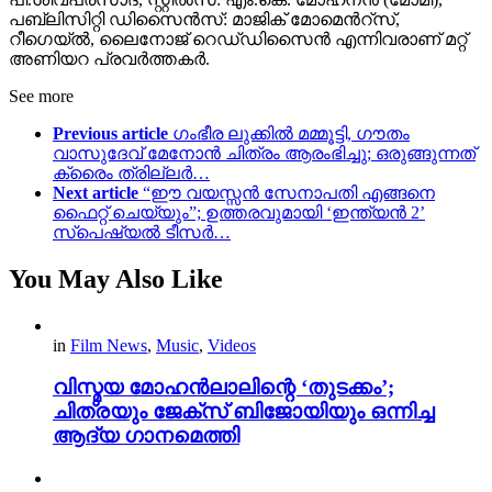
പബ്ലിസിറ്റി ഡിസൈൻസ്: മാജിക് മോമെൻറ്സ്,
റീഗെയ്ൽ, ലൈനോജ് റെഡ്‌ഡിസൈൻ എന്നിവരാണ് മറ്റ്
അണിയറ പ്രവർത്തകർ.
See more
Previous article
ഗംഭീര ലുക്കിൽ മമ്മൂട്ടി, ഗൗതം
വാസുദേവ് മേനോൻ ചിത്രം ആരംഭിച്ചു; ഒരുങ്ങുന്നത്
ക്രൈം ത്രില്ലർ…
Next article
“ഈ വയസ്സൻ സേനാപതി എങ്ങനെ
ഫൈറ്റ് ചെയ്യും”; ഉത്തരവുമായി ‘ഇന്ത്യൻ 2’
സ്പെഷ്യൽ ടീസർ…
You May Also Like
in
Film News
,
Music
,
Videos
വിസ്മയ മോഹൻലാലിന്റെ ‘തുടക്കം’;
ചിത്രയും ജേക്സ് ബിജോയിയും ഒന്നിച്ച
ആദ്യ ഗാനമെത്തി