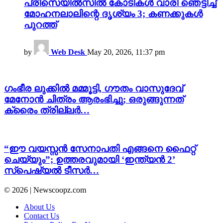
പ്രീസെയിൽസിൽ കോടികൾ വാരി ഞെട്ടിച്ച്
മോഹനലാലിന്റെ ദൃശ്യം 3; കണക്കുകൾ
പുറത്ത്
by
Web Desk
May 20, 2026, 11:37 pm
ഗംഭീര ലുക്കിൽ മമ്മൂട്ടി, ഗൗതം വാസുദേവ്
മേനോൻ ചിത്രം ആരംഭിച്ചു; ഒരുങ്ങുന്നത്
ക്രൈം ത്രില്ലർ…
“ഈ വയസ്സൻ സേനാപതി എങ്ങനെ ഫൈറ്റ്
ചെയ്യും”; ഉത്തരവുമായി ‘ഇന്ത്യൻ 2’
സ്പെഷ്യൽ ടീസർ…
© 2026 | Newscoopz.com
About Us
Contact Us