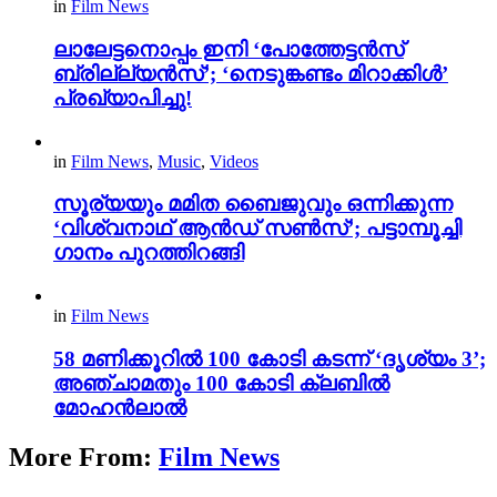
in
Film News
ലാലേട്ടനൊപ്പം ഇനി ‘പോത്തേട്ടൻസ്
ബ്രില്ല്യൻസ്’; ‘നെടുങ്കണ്ടം മിറാക്കിൾ’
പ്രഖ്യാപിച്ചു!
in
Film News
,
Music
,
Videos
സൂര്യയും മമിത ബൈജുവും ഒന്നിക്കുന്ന
‘വിശ്വനാഥ് ആൻഡ് സൺസ്’; പട്ടാമ്പൂച്ചി
ഗാനം പുറത്തിറങ്ങി
in
Film News
58 മണിക്കൂറിൽ 100 കോടി കടന്ന് ‘ദൃശ്യം 3’;
അഞ്ചാമതും 100 കോടി ക്ലബിൽ
മോഹൻലാൽ
More From:
Film News