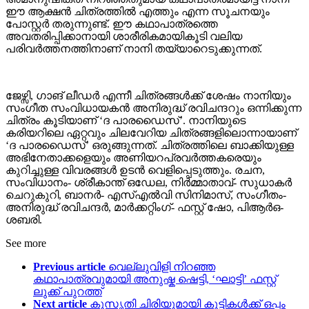
ഈ ആക്ഷൻ ചിത്രത്തിൽ എത്തും എന്ന സൂചനയും
പോസ്റ്റർ തരുന്നുണ്ട്. ഈ കഥാപാത്രത്തെ
അവതരിപ്പിക്കാനായി ശാരീരികമായികൂടി വലിയ
പരിവർത്തനത്തിനാണ് നാനി തയ്യാറെടുക്കുന്നത്.
ജേഴ്സി, ഗാങ് ലീഡർ എന്നീ ചിത്രങ്ങൾക്ക് ശേഷം നാനിയും
സംഗീത സംവിധായകൻ അനിരുദ്ധ് രവിചന്ദറും ഒന്നിക്കുന്ന
ചിത്രം കൂടിയാണ് ‘ദ പാരഡൈസ്’. നാനിയുടെ
കരിയറിലെ ഏറ്റവും ചിലവേറിയ ചിത്രങ്ങളിലൊന്നായാണ്
‘ദ പാരഡൈസ്’ ഒരുങ്ങുന്നത്. ചിത്രത്തിലെ ബാക്കിയുള്ള
അഭിനേതാക്കളെയും അണിയറപ്രവർത്തകരെയും
കുറിച്ചുള്ള വിവരങ്ങൾ ഉടൻ വെളിപ്പെടുത്തും. രചന,
സംവിധാനം- ശ്രീകാന്ത് ഒഡേല, നിർമ്മാതാവ്- സുധാകർ
ചെറുകുറി, ബാനർ- എസ്എൽവി സിനിമാസ്, സംഗീതം-
അനിരുദ്ധ് രവിചന്ദർ, മാർക്കറ്റിംഗ്- ഫസ്റ്റ് ഷോ, പിആർഒ-
ശബരി.
See more
Previous article
വെല്ലുവിളി നിറഞ്ഞ
കഥാപാത്രവുമായി അനുഷ്ക ഷെട്ടി, ‘ഘാട്ടി’ ഫസ്റ്റ്
ലുക്ക് പുറത്ത്
Next article
കുസൃതി ചിരിയുമായി കുട്ടികൾക്ക് ഒപ്പം