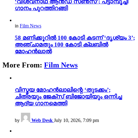
‘വിശ്വനാഥ് ആൻഡ് സൺസ്’; പട്ടാമ്പൂച്ചി
ഗാനം പുറത്തിറങ്ങി
in
Film News
58 മണിക്കൂറിൽ 100 കോടി കടന്ന് ‘ദൃശ്യം 3’;
അഞ്ചാമതും 100 കോടി ക്ലബിൽ
മോഹൻലാൽ
More From:
Film News
വിസ്മയ മോഹൻലാലിന്റെ ‘തുടക്കം’;
ചിത്രയും ജേക്സ് ബിജോയിയും ഒന്നിച്ച
ആദ്യ ഗാനമെത്തി
by
Web Desk
July 10, 2026, 7:09 pm