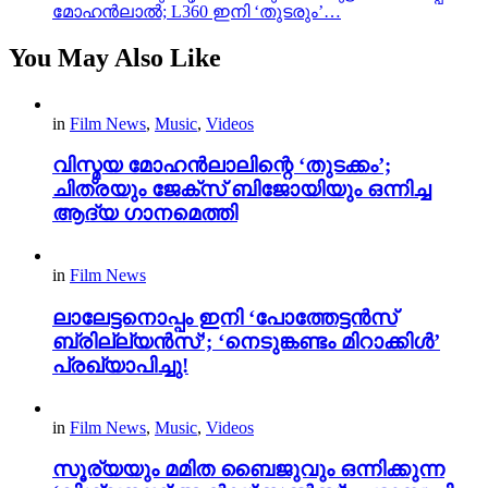
മോഹൻലാൽ; L360 ഇനി ‘തുടരും’…
You May Also Like
in
Film News
,
Music
,
Videos
വിസ്മയ മോഹൻലാലിന്റെ ‘തുടക്കം’;
ചിത്രയും ജേക്സ് ബിജോയിയും ഒന്നിച്ച
ആദ്യ ഗാനമെത്തി
in
Film News
ലാലേട്ടനൊപ്പം ഇനി ‘പോത്തേട്ടൻസ്
ബ്രില്ല്യൻസ്’; ‘നെടുങ്കണ്ടം മിറാക്കിൾ’
പ്രഖ്യാപിച്ചു!
in
Film News
,
Music
,
Videos
സൂര്യയും മമിത ബൈജുവും ഒന്നിക്കുന്ന