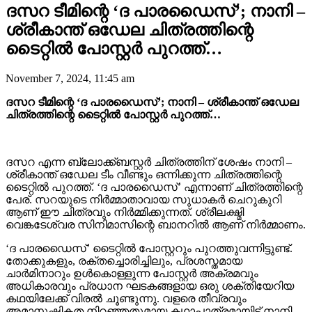
ദസറ ടീമിന്റെ ‘ദ പാരഡൈസ്’; നാനി –
ശ്രീകാന്ത് ഒഡേല ചിത്രത്തിന്റെ
ടൈറ്റിൽ പോസ്റ്റർ പുറത്ത്…
November 7, 2024, 11:45 am
ദസറ ടീമിന്റെ ‘ദ പാരഡൈസ്’; നാനി – ശ്രീകാന്ത് ഒഡേല
ചിത്രത്തിന്റെ ടൈറ്റിൽ പോസ്റ്റർ പുറത്ത്…
ദസറ എന്ന ബ്ലോക്ക്ബസ്റ്റർ ചിത്രത്തിന് ശേഷം നാനി –
ശ്രീകാന്ത് ഒഡേല ടീം വീണ്ടും ഒന്നിക്കുന്ന ചിത്രത്തിന്റെ
ടൈറ്റിൽ പുറത്ത്. ‘ദ പാരഡൈസ്’ എന്നാണ് ചിത്രത്തിന്റെ
പേര്. സറയുടെ നിർമ്മാതാവായ സുധാകർ ചെറുകുറി
ആണ് ഈ ചിത്രവും നിർമ്മിക്കുന്നത്. ശ്രീലക്ഷ്മി
വെങ്കടേശ്വര സിനിമാസിന്റെ ബാനറിൽ ആണ് നിർമ്മാണം.
‘ദ പാരഡൈസ്’ ടൈറ്റിൽ പോസ്റ്ററും പുറത്തുവന്നിട്ടുണ്ട്.
തോക്കുകളും, രക്തച്ചൊരിച്ചിലും, പ്രശസ്തമായ
ചാർമിനാറും ഉൾകൊള്ളുന്ന പോസ്റ്റർ അക്രമവും
അധികാരവും പ്രധാന ഘടകങ്ങളായ ഒരു ശക്തിയേറിയ
കഥയിലേക്ക് വിരൽ ചൂണ്ടുന്നു. വളരെ തീവ്രവും
അമാനുഷികത നിറഞ്ഞതുമായ കഥാപാത്രമായിട്ട് നാനി