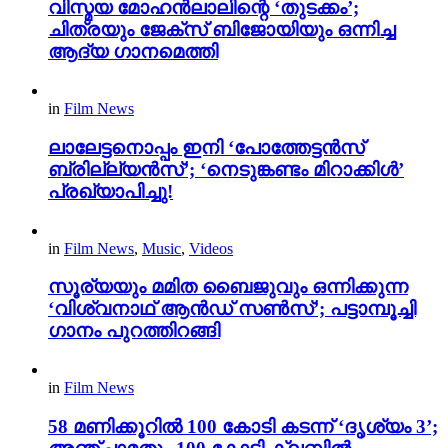
വിസ്മയ മോഹൻലാലിന്റെ ‘തുടക്കം’;
ചിത്രയും ജേക്സ് ബിജോയിയും ഒന്നിച്ച
ആദ്യ ഗാനമെത്തി
in
Film News
ലാലേട്ടനൊപ്പം ഇനി ‘പോത്തേട്ടൻസ്
ബ്രില്ല്യൻസ്’; ‘നെടുങ്കണ്ടം മിറാക്കിൾ’
പ്രഖ്യാപിച്ചു!
in
Film News
,
Music
,
Videos
സൂര്യയും മമിത ബൈജുവും ഒന്നിക്കുന്ന
‘വിശ്വനാഥ് ആൻഡ് സൺസ്’; പട്ടാമ്പൂച്ചി
ഗാനം പുറത്തിറങ്ങി
in
Film News
58 മണിക്കൂറിൽ 100 കോടി കടന്ന് ‘ദൃശ്യം 3’;