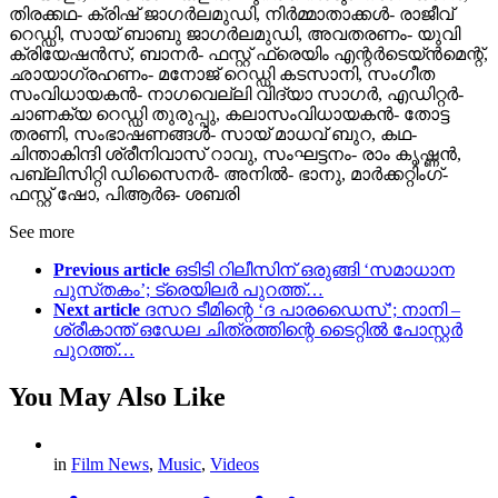
തിരക്കഥ- ക്രിഷ് ജാഗർലമുഡി, നിർമ്മാതാക്കൾ- രാജീവ്
റെഡ്ഡി, സായ് ബാബു ജാഗർലമുഡി, അവതരണം- യുവി
ക്രിയേഷൻസ്, ബാനർ- ഫസ്റ്റ് ഫ്രെയിം എന്റർടെയ്ൻമെന്റ്,
ഛായാഗ്രഹണം- മനോജ് റെഡ്ഡി കടസാനി, സംഗീത
സംവിധായകൻ- നാഗവെല്ലി വിദ്യാ സാഗർ, എഡിറ്റർ-
ചാണക്യ റെഡ്ഡി തുരുപ്പു, കലാസംവിധായകൻ- തോട്ട
തരണി, സംഭാഷണങ്ങൾ- സായ് മാധവ് ബുറ, കഥ-
ചിന്താകിന്ദി ശ്രീനിവാസ് റാവു, സംഘട്ടനം- രാം കൃഷ്ണൻ,
പബ്ലിസിറ്റി ഡിസൈനർ- അനിൽ- ഭാനു, മാർക്കറ്റിംഗ്-
ഫസ്റ്റ് ഷോ, പിആർഒ- ശബരി
See more
Previous article
ഒടിടി റിലീസിന് ഒരുങ്ങി ‘സമാധാന
പുസ്‍തകം’; ട്രെയിലർ പുറത്ത്…
Next article
ദസറ ടീമിന്റെ ‘ദ പാരഡൈസ്’; നാനി –
ശ്രീകാന്ത് ഒഡേല ചിത്രത്തിന്റെ ടൈറ്റിൽ പോസ്റ്റർ
പുറത്ത്…
You May Also Like
in
Film News
,
Music
,
Videos