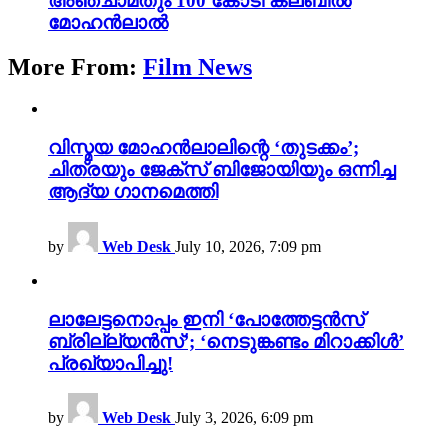
അഞ്ചാമതും 100 കോടി ക്ലബിൽ
മോഹൻലാൽ
More From:
Film News
വിസ്മയ മോഹൻലാലിന്റെ ‘തുടക്കം’;
ചിത്രയും ജേക്സ് ബിജോയിയും ഒന്നിച്ച
ആദ്യ ഗാനമെത്തി
by
Web Desk
July 10, 2026, 7:09 pm
ലാലേട്ടനൊപ്പം ഇനി ‘പോത്തേട്ടൻസ്
ബ്രില്ല്യൻസ്’; ‘നെടുങ്കണ്ടം മിറാക്കിൾ’
പ്രഖ്യാപിച്ചു!
by
Web Desk
July 3, 2026, 6:09 pm