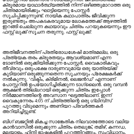
ക്രൂരമായ യാഥാർത്ഥ്യത്തിൽ നിന്ന് ഒഴിഞ്ഞുമാറാത്ത ഒരു
ചിത്രമായിരിക്കും ഘാട്ടിയെന്നു പോസ്റ്റർ
സൂചിപ്പിക്കുന്നുണ്ട്. നായിക കഥാപാത്രം ജീവിക്കുന്ന
ഇരുണ്ടതും അപകടകരവുമായ ലോകത്തേക്ക് ആഴത്തിൽ
ഇറങ്ങി ചെല്ലുന്ന കഥയാവും ചിത്രം പറയുകയെന്നും ഈ
ഫസ്റ്റ് ലുക്ക് സൂചന തരുന്നു. ഫസ്റ്റ് ലുക്ക്:
അതിജീവനത്തിന് പ്രതിരോധശേഷി മാത്രമല്ല, ഒരു
പ്രത്യേക തരം ക്രൂരതയും ആവശ്യമാണ് എന്ന
ടോണിൽ ഒരുക്കിയിരിക്കുന്ന പോസ്റ്റർ, വൈകാരികവും
തീവ്രവും ഒരുപക്ഷേ ദാരുണവുമായ ഒരു യാത്രയ്ക്ക്
കൂടിയാണ് ഒരുങ്ങുന്നതെന്ന സൂചനയും പ്രേക്ഷകർക്ക്
നൽകുന്നു. ‘വിക്ടിം, ക്രിമിനൽ, ലെജൻഡ്’ എന്നാണ്
പോസ്റ്ററിൽ ഉപയോഗിച്ചിരിക്കുന്ന ടാഗ്‌ലൈൻ. ഒരു വമ്പൻ
ആക്ഷൻ ത്രില്ലറായി ഒരുക്കുന്ന ചിത്രം ഇപ്പോൾ
നിർമ്മാണത്തിന്റെ അവസാന ഘട്ടത്തിലാണ്. ഇന്ന്
വൈകുന്നേരം 4:05 ന് ചിത്രത്തിന്റെ ഒരു ഗ്ലിമ്പ്സ്
പുറത്തു വിടുമെന്നും അണിയറ പ്രവർത്തകർ
അറിയിച്ചിട്ടുണ്ട്.
ബിഗ് ബജറ്റിൽ മികച്ച സാങ്കേതിക നിലവാരത്തോടെ വലിയ
കാൻവാസിൽ ഒരുക്കുന്ന ചിത്രം തെലുങ്ക്, തമിഴ്, കന്നഡ,
മലയാളം, ഹിന്ദി ഭാഷകളിൽ പുറത്തിറങ്ങും. സംവിധാനം,