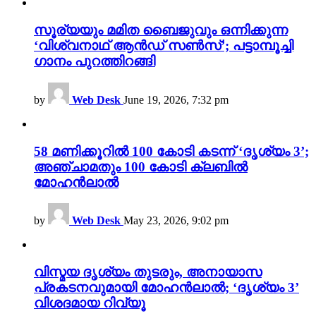
സൂര്യയും മമിത ബൈജുവും ഒന്നിക്കുന്ന
‘വിശ്വനാഥ് ആൻഡ് സൺസ്’; പട്ടാമ്പൂച്ചി
ഗാനം പുറത്തിറങ്ങി
by
Web Desk
June 19, 2026, 7:32 pm
58 മണിക്കൂറിൽ 100 കോടി കടന്ന് ‘ദൃശ്യം 3’;
അഞ്ചാമതും 100 കോടി ക്ലബിൽ
മോഹൻലാൽ
by
Web Desk
May 23, 2026, 9:02 pm
വിസ്മയ ദൃശ്യം തുടരും, അനായാസ
പ്രകടനവുമായി മോഹൻലാൽ; ‘ദൃശ്യം 3’
വിശദമായ റിവ്യൂ