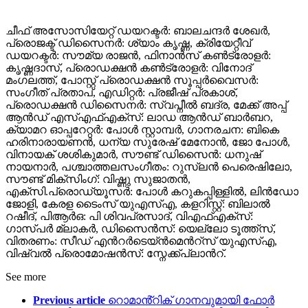
ചീഫ് അസോസിയേറ്റ് ഡയറക്ടർ: ബാലചന്ദർ ശേഖർ,
പ്രൊജക്ട് ഡിസൈനർ: ശ്യാം കൃഷ്ണ, ക്രിയേറ്റീവ്
ഡയറക്ടർ: സൗമ്യ രാജൻ, ഫിനാൻസ് കൺട്രോളർ:
കൃഷ്ണദാസ്, പ്രൊഡക്ഷൻ കൺട്രോളർ: വിനോദ്
മംഗലത്ത്, പോസ്റ്റ് പ്രൊഡക്ഷൻ സൂപ്പർവൈസർ:
സംഗീത് പ്രതാപ്, എഡിറ്റർ: പ്രജീഷ് പ്രകാശ്,
പ്രൊഡക്ഷൻ ഡിസൈനർ: സ്വപ്നീൽ ബദ്ര, മേക്ക് അപ്പ്
ആൻഡ് എസ്എഫ്എക്സ്: ലാഡ ആൻഡ് ബാർബറ,
ക്യാമറ ഓപ്പറേറ്റർ: പോൾ സ്റ്റാമ്പർ, ഗാനരചന: ബികെ
ഹരിനാരായണൻ, ധന്യ സുരേഷ് മേനോൻ, ജോ പോൾ,
വിനായക് ശശികുമാർ, സൗണ്ട് ഡിസൈൻ: ധനുഷ്
നായനാർ, പശ്ചാത്തലസംഗീതം: റുസ്ലൻ പെരെഷിലോ,
സൗണ്ട് മിക്സിംഗ്: വിഷ്ണു സുജാതൻ,
എക്സി.പ്രൊഡ്യൂസർ: പോൾ കറുകപ്പിള്ളിൽ, ലിൻഡോ
ജോളി, കേരള ടൈംസ് യുഎസ്എ, കളറിസ്റ്റ്: ബിലാൽ
റഷീദ്, പിആർഒ: പി ശിവപ്രസാദ്, വിഎഫ്എക്സ്:
ഗാസ്പർ മ്ലാകർ, ഡിസൈൻസ്: യെല്ലോ ടൂത്ത്സ്,
വിതരണം: സീഡ് എന്‍റർടെയ്ൻമെന്‍റ്സ് യുഎസ്എ,
വിഷ്വൽ പ്രൊമോഷൻസ്: സ്നേക്ക്പ്ലാന്‍റ്.
See more
Previous article
റൊമാൻ്റിക് ഗാനവുമായി ഫോർ