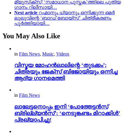
മ്യൂസിക്സ്; ‘സമാധാന പുസ്തക’ത്തിലെ പുതിയ
ഗാനം റിലീസായി…
Next article
റഹ്മാനും ധ്യാനും ഒന്നിക്കുന്ന ഒമർ
ലുലുവിന്റെ ‘ബാഡ് ബോയ്സ്’ ചിത്രീകരണം
പൂർത്തിയായി…
You May Also Like
in
Film News
,
Music
,
Videos
വിസ്മയ മോഹൻലാലിന്റെ ‘തുടക്കം’;
ചിത്രയും ജേക്സ് ബിജോയിയും ഒന്നിച്ച
ആദ്യ ഗാനമെത്തി
in
Film News
ലാലേട്ടനൊപ്പം ഇനി ‘പോത്തേട്ടൻസ്
ബ്രില്ല്യൻസ്’; ‘നെടുങ്കണ്ടം മിറാക്കിൾ’
പ്രഖ്യാപിച്ചു!