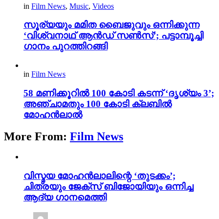
in
Film News
,
Music
,
Videos
സൂര്യയും മമിത ബൈജുവും ഒന്നിക്കുന്ന
‘വിശ്വനാഥ് ആൻഡ് സൺസ്’; പട്ടാമ്പൂച്ചി
ഗാനം പുറത്തിറങ്ങി
in
Film News
58 മണിക്കൂറിൽ 100 കോടി കടന്ന് ‘ദൃശ്യം 3’;
അഞ്ചാമതും 100 കോടി ക്ലബിൽ
മോഹൻലാൽ
More From:
Film News
വിസ്മയ മോഹൻലാലിന്റെ ‘തുടക്കം’;
ചിത്രയും ജേക്സ് ബിജോയിയും ഒന്നിച്ച
ആദ്യ ഗാനമെത്തി