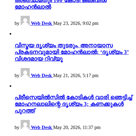
അഞ്ചാമതും 100 കോടി ക്ലബിൽ
മോഹൻലാൽ
by
Web Desk
May 23, 2026, 9:02 pm
വിസ്മയ ദൃശ്യം തുടരും, അനായാസ
പ്രകടനവുമായി മോഹൻലാൽ; ‘ദൃശ്യം 3’
വിശദമായ റിവ്യൂ
by
Web Desk
May 21, 2026, 5:17 pm
പ്രീസെയിൽസിൽ കോടികൾ വാരി ഞെട്ടിച്ച്
മോഹനലാലിന്റെ ദൃശ്യം 3; കണക്കുകൾ
പുറത്ത്
by
Web Desk
May 20, 2026, 11:37 pm