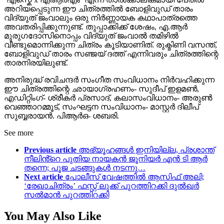
അറിയപ്പെടുന്ന ഈ ചിത്രത്തിൽ ബോളിവുഡ് താരം
വിദ്യുത് ജംവാലും ഒരു നിർണ്ണായക കഥാപാത്രത്തെ
അവതരിപ്പിക്കുന്നുണ്ട്. തുപ്പാക്കിക്ക് ശേഷം, എ.ആർ
മുരുഗദോസിനൊപ്പം വിദ്യുത് ജംവാൽ തമിഴിൽ
വീണ്ടുമൊന്നിക്കുന്ന ചിത്രം കൂടിയാണിത്. രുക്മിണി വസന്ത്,
ബോളിവുഡ് താരം സഞ്ജയ് ദത്ത് എന്നിവരും ചിത്രത്തിന്റെ
താരനിരയിലുണ്ട്.
അനിരുദ്ധ് രവിചന്ദർ സംഗീത സംവിധാനം നിർവഹിക്കുന്ന
ഈ ചിത്രത്തിന്റെ ഛായാഗ്രഹണം- സുദീപ് ഇളമൺ,
എഡിറ്റിംഗ്- ശ്രീകർ പ്രസാദ്, കലാസംവിധാനം- അരുൺ
വെഞ്ഞാറമ്മൂട്, സംഘട്ടന സംവിധാനം- മാസ്റ്റർ ദിലീപ്
സുബ്ബരായൻ. പിആർഒ- ശബരി.
See more
Previous article
അഭ്യൂഹങ്ങൾ ഇനിയില്ല, പ്രശാന്ത്
നീലിൻ്റെ പുതിയ നായകൻ ജൂനിയർ എൻ ടി ആർ
തന്നെ; പൂജ ചടങ്ങുകൾ നടന്നു…
Next article
പോലീസ് വേഷത്തിൽ ആസിഫ് അലി;
‘രേഖാചിത്രം’ ഫസ്റ്റ് ലുക്ക്‌ പുറത്തിറക്കി ദുൽഖർ
സൽമാൻ പുറത്തിറക്കി
You May Also Like