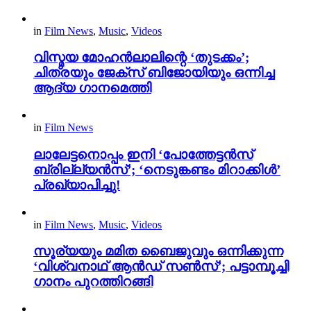
in
Film News
,
Music
,
Videos
വിസ്മയ മോഹൻലാലിന്റെ ‘തുടക്കം’;
ചിത്രയും ജേക്സ് ബിജോയിയും ഒന്നിച്ച
ആദ്യ ഗാനമെത്തി
in
Film News
ലാലേട്ടനൊപ്പം ഇനി ‘പോത്തേട്ടൻസ്
ബ്രില്ല്യൻസ്’; ‘നെടുങ്കണ്ടം മിറാക്കിൾ’
പ്രഖ്യാപിച്ചു!
in
Film News
,
Music
,
Videos
സൂര്യയും മമിത ബൈജുവും ഒന്നിക്കുന്ന
‘വിശ്വനാഥ് ആൻഡ് സൺസ്’; പട്ടാമ്പൂച്ചി
ഗാനം പുറത്തിറങ്ങി