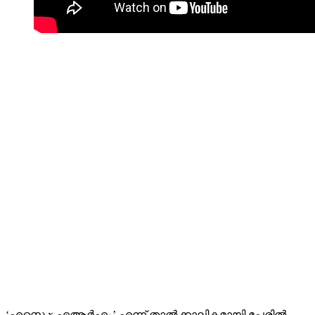
‘എസ്കെ x എആർഎം’ എന്ന് താൽക്കാലികമായി പേരിൽ