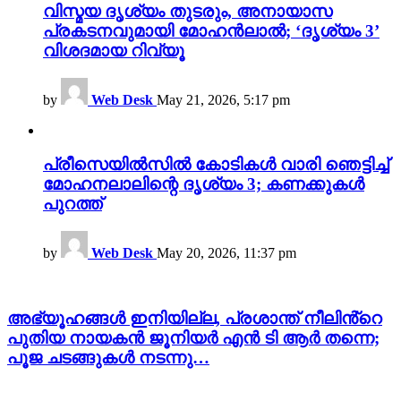
വിസ്മയ ദൃശ്യം തുടരും, അനായാസ
പ്രകടനവുമായി മോഹൻലാൽ; ‘ദൃശ്യം 3’
വിശദമായ റിവ്യൂ
by
Web Desk
May 21, 2026, 5:17 pm
പ്രീസെയിൽസിൽ കോടികൾ വാരി ഞെട്ടിച്ച്
മോഹനലാലിന്റെ ദൃശ്യം 3; കണക്കുകൾ
പുറത്ത്
by
Web Desk
May 20, 2026, 11:37 pm
അഭ്യൂഹങ്ങൾ ഇനിയില്ല, പ്രശാന്ത് നീലിൻ്റെ
പുതിയ നായകൻ ജൂനിയർ എൻ ടി ആർ തന്നെ;
പൂജ ചടങ്ങുകൾ നടന്നു…