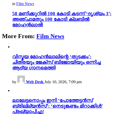
in
Film News
58 മണിക്കൂറിൽ 100 കോടി കടന്ന് ‘ദൃശ്യം 3’;
അഞ്ചാമതും 100 കോടി ക്ലബിൽ
മോഹൻലാൽ
More From:
Film News
വിസ്മയ മോഹൻലാലിന്റെ ‘തുടക്കം’;
ചിത്രയും ജേക്സ് ബിജോയിയും ഒന്നിച്ച
ആദ്യ ഗാനമെത്തി
by
Web Desk
July 10, 2026, 7:09 pm
ലാലേട്ടനൊപ്പം ഇനി ‘പോത്തേട്ടൻസ്
ബ്രില്ല്യൻസ്’; ‘നെടുങ്കണ്ടം മിറാക്കിൾ’
പ്രഖ്യാപിച്ചു!