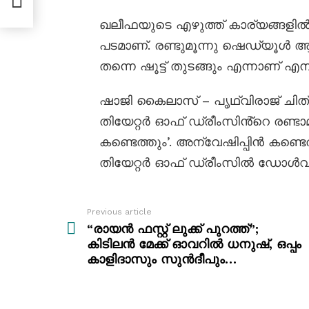
ഖലീഫയുടെ എഴുത്ത് കാര്യങ്ങള
പടമാണ്. രണ്ടുമൂന്നു ഷെഡ്യൂൾ ആയ
തന്നെ ഷൂട്ട് തുടങ്ങും എന്നാണ് എ
ഷാജി കൈലാസ് – പൃഥ്വിരാജ് ചിത്രം ക
തിയേറ്റർ ഓഫ് ഡ്രീംസിൻ്റെ രണ്ടാ
കണ്ടെത്തും’. അന്വേഷിപ്പിൻ കണ്ട
തിയേറ്റർ ഓഫ് ഡ്രീംസിൽ ഡോൾവി
Previous article
See
more
“രായൻ ഫസ്റ്റ് ലുക്ക് പുറത്ത്”;
കിടിലൻ മേക്ക് ഓവറിൽ ധനുഷ്, ഒപ്പം
കാളിദാസും സുൻദീപും…