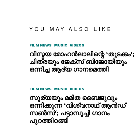
YOU MAY ALSO LIKE
FILM NEWS
MUSIC
VIDEOS
വിസ്മയ മോഹൻലാലിന്റെ ‘തുടക്കം’;
ചിത്രയും ജേക്സ് ബിജോയിയും
ഒന്നിച്ച ആദ്യ ഗാനമെത്തി
FILM NEWS
MUSIC
VIDEOS
സൂര്യയും മമിത ബൈജുവും
ഒന്നിക്കുന്ന ‘വിശ്വനാഥ് ആൻഡ്
സൺസ്’; പട്ടാമ്പൂച്ചി ഗാനം
പുറത്തിറങ്ങി