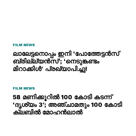
FILM NEWS
ലാലേട്ടനൊപ്പം ഇനി ‘പോത്തേട്ടൻസ്
ബ്രില്ല്യൻസ്’; ‘നെടുങ്കണ്ടം
മിറാക്കിൾ’ പ്രഖ്യാപിച്ചു!
FILM NEWS
58 മണിക്കൂറിൽ 100 കോടി കടന്ന്
‘ദൃശ്യം 3’; അഞ്ചാമതും 100 കോടി
ക്ലബിൽ മോഹൻലാൽ