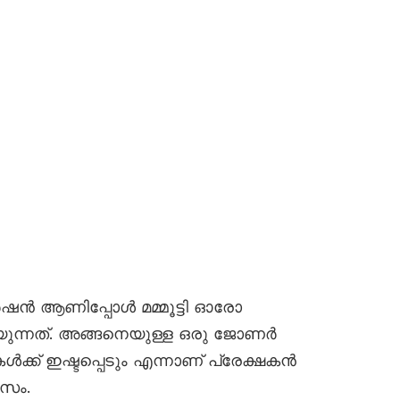
െർഷൻ ആണിപ്പോൾ മമ്മൂട്ടി ഓരോ
ുന്നത്. അങ്ങനെയുള്ള ഒരു ജോണർ
്ക് ഇഷ്ടപ്പെടും എന്നാണ് പ്രേക്ഷകൻ
സം.