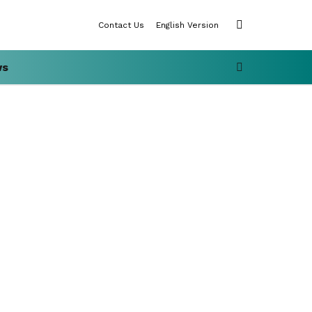
SWITCH
Contact Us
English Version
SKIN
SEARCH
ws