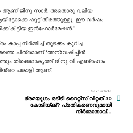
ിൽ ആണ് ജിനു സാർ. അതൊരു വലിയ
ിട്ടോക്കെ ഷൂട്ട് തീരത്തുള്ളൂ. ഈ വർഷം
നിക്ക് കിട്ടിയ ഇൻഫോർമേഷൻ.”
ാപ്പ നിർമ്മിച്ച് തുടക്കം കുറിച്ച
മത്തെ ചിത്രമാണ് ‘അന്വേഷിപ്പിൻ
െത്തും തിരക്കഥാകൃത്ത് ജിനു വി എബ്രഹാം
ൻ്റെ പങ്കാളി ആണ്.
Next article
ഭ്രമയുഗം ഒടിടി റൈറ്റ്സ് വിറ്റത് 30
കോടിയ്ക്ക്? പ്രതികരണവുമായി
നിർമ്മാതാവ്…