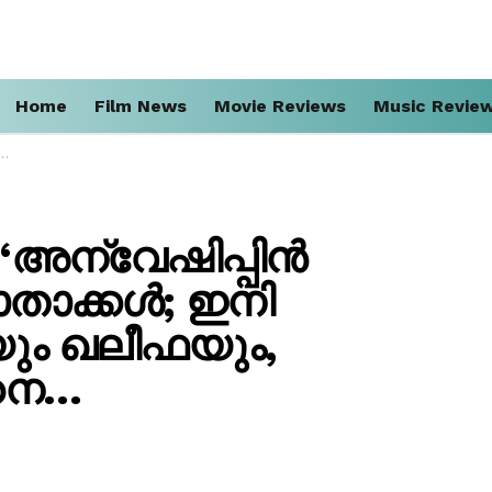
Home
Film News
Movie Reviews
Music Revie
‘അന്വേഷിപ്പിൻ
മാതാക്കൾ; ഇനി
യും ഖലീഫയും,
ങനെ…