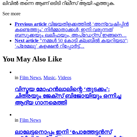
ലിവിൽ തന്നെ ആണ് ഒടിടി റിലീസ് ആയി എത്തുക.
See more
Previous article
വിജയതിളക്കത്തിൽ ‘അന്വേഷിപ്പിൻ
കണ്ടെത്തും’ നിർമ്മാതാക്കൾ; ഇനി വരുന്നത്
ബസൂക്കയും ഖലീഫയും, അപ്ഡേറ്റ്സ് ഇങ്ങനെ…
Next article
“നമ്മൾ 50 കോടി ക്ലബിൽ കയറിയടാ”;
‘പ്രേമലു’ കളക്ഷൻ റിപ്പോർട്ട്…
You May Also Like
in
Film News
,
Music
,
Videos
വിസ്മയ മോഹൻലാലിന്റെ ‘തുടക്കം’;
ചിത്രയും ജേക്സ് ബിജോയിയും ഒന്നിച്ച
ആദ്യ ഗാനമെത്തി
in
Film News
ലാലേട്ടനൊപ്പം ഇനി ‘പോത്തേട്ടൻസ്