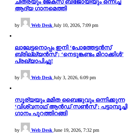
ചിത്രയും ജേക്സ് ബിജോയിയും ഒന്നിച്ച
ആദ്യ ഗാനമെത്തി
by
Web Desk
July 10, 2026, 7:09 pm
ലാലേട്ടനൊപ്പം ഇനി ‘പോത്തേട്ടൻസ്
ബ്രില്ല്യൻസ്’; ‘നെടുങ്കണ്ടം മിറാക്കിൾ’
പ്രഖ്യാപിച്ചു!
by
Web Desk
July 3, 2026, 6:09 pm
സൂര്യയും മമിത ബൈജുവും ഒന്നിക്കുന്ന
‘വിശ്വനാഥ് ആൻഡ് സൺസ്’; പട്ടാമ്പൂച്ചി
ഗാനം പുറത്തിറങ്ങി
by
Web Desk
June 19, 2026, 7:32 pm