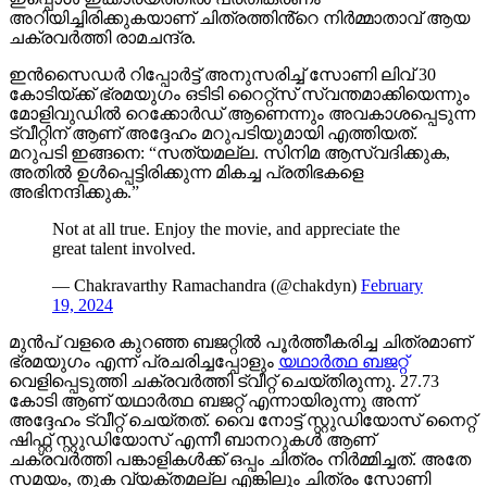
അറിയിച്ചിരിക്കുകയാണ് ചിത്രത്തിൻ്റെ നിർമ്മാതാവ് ആയ
ചക്രവർത്തി രാമചന്ദ്ര.
ഇൻസൈഡർ റിപ്പോർട്ട് അനുസരിച്ച് സോണി ലിവ് 30
കോടിയ്ക്ക് ഭ്രമയുഗം ഒടിടി റൈറ്റ്സ് സ്വന്തമാക്കിയെന്നും
മോളിവുഡിൽ റെക്കോർഡ് ആണെന്നും അവകാശപ്പെടുന്ന
ട്വീറ്റിന് ആണ് അദ്ദേഹം മറുപടിയുമായി എത്തിയത്.
മറുപടി ഇങ്ങനെ: “സത്യമല്ല. സിനിമ ആസ്വദിക്കുക,
അതിൽ ഉൾപ്പെട്ടിരിക്കുന്ന മികച്ച പ്രതിഭകളെ
അഭിനന്ദിക്കുക.”
Not at all true. Enjoy the movie, and appreciate the
great talent involved.
— Chakravarthy Ramachandra (@chakdyn)
February
19, 2024
മുൻപ് വളരെ കുറഞ്ഞ ബജറ്റിൽ പൂർത്തീകരിച്ച ചിത്രമാണ്
ഭ്രമയുഗം എന്ന് പ്രചരിച്ചപ്പോളും
യഥാർത്ഥ ബജറ്റ്
വെളിപ്പെടുത്തി ചക്രവർത്തി ട്വീറ്റ് ചെയ്തിരുന്നു. 27.73
കോടി ആണ് യഥാർത്ഥ ബജറ്റ് എന്നായിരുന്നു അന്ന്
അദ്ദേഹം ട്വീറ്റ് ചെയ്തത്. വൈ നോട്ട് സ്റ്റുഡിയോസ് നൈറ്റ്
ഷിഫ്റ്റ് സ്റ്റുഡിയോസ് എന്നീ ബാനറുകൾ ആണ്
ചക്രവർത്തി പങ്കാളികൾക്ക് ഒപ്പം ചിത്രം നിർമ്മിച്ചത്. അതേ
സമയം, തുക വ്യക്തമല്ല എങ്കിലും ചിത്രം സോണി