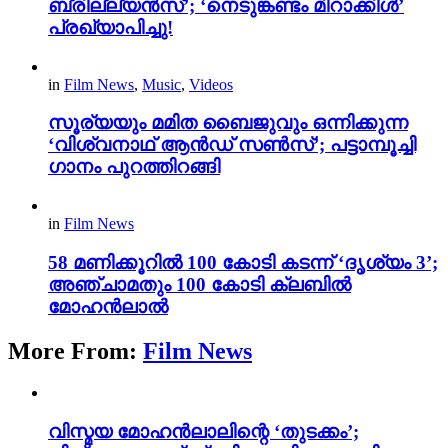
ബ്രില്ല്യൻസ്’; ‘നെടുങ്കണ്ടം മിറാക്കിൾ’
പ്രഖ്യാപിച്ചു!
in
Film News
,
Music
,
Videos
സൂര്യയും മമിത ബൈജുവും ഒന്നിക്കുന്ന
‘വിശ്വനാഥ് ആൻഡ് സൺസ്’; പട്ടാമ്പൂച്ചി
ഗാനം പുറത്തിറങ്ങി
in
Film News
58 മണിക്കൂറിൽ 100 കോടി കടന്ന് ‘ദൃശ്യം 3’;
അഞ്ചാമതും 100 കോടി ക്ലബിൽ
മോഹൻലാൽ
More From:
Film News
വിസ്മയ മോഹൻലാലിന്റെ ‘തുടക്കം’;