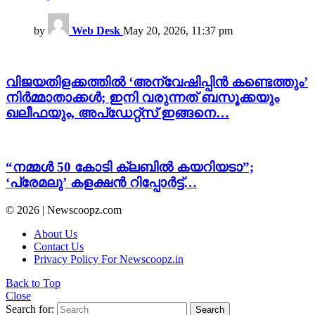
by
Web Desk
May 20, 2026, 11:37 pm
വിജയതിളക്കത്തിൽ ‘അന്വേഷിപ്പിൻ കണ്ടെത്തും’
നിർമ്മാതാക്കൾ; ഇനി വരുന്നത് ബസൂക്കയും
ഖലീഫയും, അപ്ഡേറ്റ്സ് ഇങ്ങനെ…
“നമ്മൾ 50 കോടി ക്ലബിൽ കയറിയടാ”;
‘പ്രേമലു’ കളക്ഷൻ റിപ്പോർട്ട്…
© 2026 | Newscoopz.com
About Us
Contact Us
Privacy Policy For Newscoopz.in
Back to Top
Close
Search for:
Search