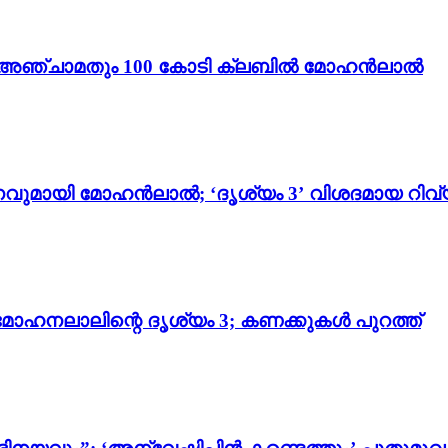
ം 3’; അഞ്ചാമതും 100 കോടി ക്ലബിൽ മോഹൻലാൽ
വുമായി മോഹൻലാൽ; ‘ദൃശ്യം 3’ വിശദമായ റിവ്
മോഹനലാലിന്റെ ദൃശ്യം 3; കണക്കുകൾ പുറത്ത്