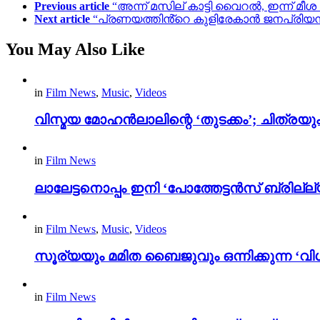
Previous article
“അന്ന് മസില് കാട്ടി വൈറൽ, ഇന്ന് മ
Next article
“പ്രണയത്തിൻ്റെ കുളിരേകാൻ ജനപ്രിയൻ
You May Also Like
in
Film News
,
Music
,
Videos
വിസ്മയ മോഹൻലാലിന്റെ ‘തുടക്കം’; ചിത്രയു
in
Film News
ലാലേട്ടനൊപ്പം ഇനി ‘പോത്തേട്ടൻസ് ബ്രില്ല്യൻ
in
Film News
,
Music
,
Videos
സൂര്യയും മമിത ബൈജുവും ഒന്നിക്കുന്ന ‘വിശ
in
Film News