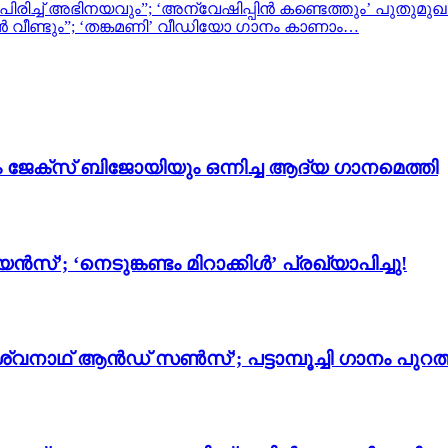
ീശ പിരിച്ച് അഭിനയവും”; ‘അന്വേഷിപ്പിൻ കണ്ടെത്തും’ പുത
 വീണ്ടും”; ‘തങ്കമണി’ വീഡിയോ ഗാനം കാണാം…
ം ജേക്സ് ബിജോയിയും ഒന്നിച്ച ആദ്യ ഗാനമെത്തി
സ്’; ‘നെടുങ്കണ്ടം മിറാക്കിൾ’ പ്രഖ്യാപിച്ചു!
്വനാഥ് ആൻഡ് സൺസ്’; പട്ടാമ്പൂച്ചി ഗാനം പുറത്