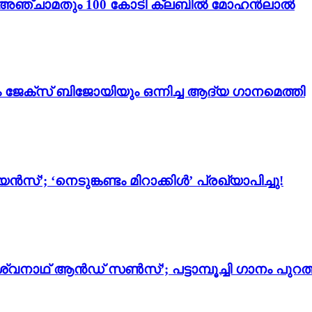
ം 3’; അഞ്ചാമതും 100 കോടി ക്ലബിൽ മോഹൻലാൽ
ം ജേക്സ് ബിജോയിയും ഒന്നിച്ച ആദ്യ ഗാനമെത്തി
സ്’; ‘നെടുങ്കണ്ടം മിറാക്കിൾ’ പ്രഖ്യാപിച്ചു!
്വനാഥ് ആൻഡ് സൺസ്’; പട്ടാമ്പൂച്ചി ഗാനം പുറത്