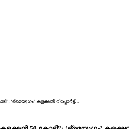
”; ‘ഭ്രമയുഗം’ കളക്ഷൻ റിപ്പോർട്ട്…
ളക്ഷൻ 50 കോടി”; ‘ഭ്രമയുഗം’ കളക്ഷൻ റ