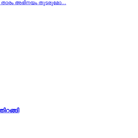
ുമുഖ താരം അഭിനയം തുടരുമോ…
തിറങ്ങി