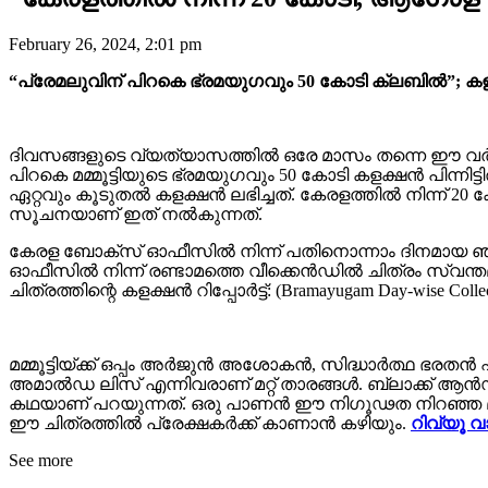
February 26, 2024, 2:01 pm
“പ്രേമലുവിന് പിറകെ ഭ്രമയുഗവും 50 കോടി ക്ലബിൽ”; കള
ദിവസങ്ങളുടെ വ്യത്യാസത്തിൽ ഒരേ മാസം തന്നെ ഈ വർഷത
പിറകെ മമ്മൂട്ടിയുടെ ഭ്രമയുഗവും 50 കോടി കളക്ഷൻ പിന്നിട
ഏറ്റവും കൂടുതൽ കളക്ഷൻ ലഭിച്ചത്. കേരളത്തിൽ നിന്ന് 20
സൂചനയാണ് ഇത് നൽകുന്നത്.
കേരള ബോക്സ് ഓഫീസിൽ നിന്ന് പതിനൊന്നാം ദിനമായ ഞാ
ഓഫീസിൽ നിന്ന് രണ്ടാമത്തെ വീക്കെൻഡിൽ ചിത്രം സ്വന്തമ
ചിത്രത്തിന്റെ കളക്ഷൻ റിപ്പോർട്ട്: (Bramayugam Day-wise Collec
മമ്മൂട്ടിയ്ക്ക് ഒപ്പം അർജുൻ അശോകൻ, സിദ്ധാർത്ഥ 
അമാൽഡ ലിസ് എന്നിവരാണ് മറ്റ് താരങ്ങൾ. ബ്ലാക്ക് ആൻഡ
കഥയാണ് പറയുന്നത്. ഒരു പാണൻ ഈ നിഗൂഢത നിറഞ്ഞ മനയ
ഈ ചിത്രത്തിൽ പ്രേക്ഷകർക്ക് കാണാൻ കഴിയും.
റിവ്യൂ വാ
See more