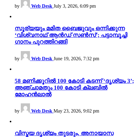
by
Web Desk
July 3, 2026, 6:09 pm
സൂര്യയും മമിത ബൈജുവും ഒന്നിക്കുന്ന
‘വിശ്വനാഥ് ആൻഡ് സൺസ്’; പട്ടാമ്പൂച്ചി
ഗാനം പുറത്തിറങ്ങി
by
Web Desk
June 19, 2026, 7:32 pm
58 മണിക്കൂറിൽ 100 കോടി കടന്ന് ‘ദൃശ്യം 3’;
അഞ്ചാമതും 100 കോടി ക്ലബിൽ
മോഹൻലാൽ
by
Web Desk
May 23, 2026, 9:02 pm
വിസ്മയ ദൃശ്യം തുടരും, അനായാസ