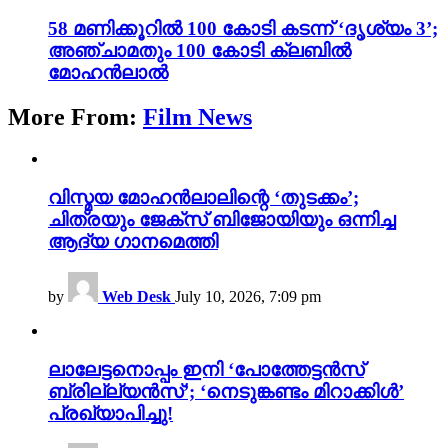
58 മണിക്കൂറിൽ 100 കോടി കടന്ന് ‘ദൃശ്യം 3’;
അഞ്ചാമതും 100 കോടി ക്ലബിൽ
മോഹൻലാൽ
More From:
Film News
വിസ്മയ മോഹൻലാലിന്റെ ‘തുടക്കം’;
ചിത്രയും ജേക്സ് ബിജോയിയും ഒന്നിച്ച
ആദ്യ ഗാനമെത്തി
by
Web Desk
July 10, 2026, 7:09 pm
ലാലേട്ടനൊപ്പം ഇനി ‘പോത്തേട്ടൻസ്
ബ്രില്ല്യൻസ്’; ‘നെടുങ്കണ്ടം മിറാക്കിൾ’
പ്രഖ്യാപിച്ചു!