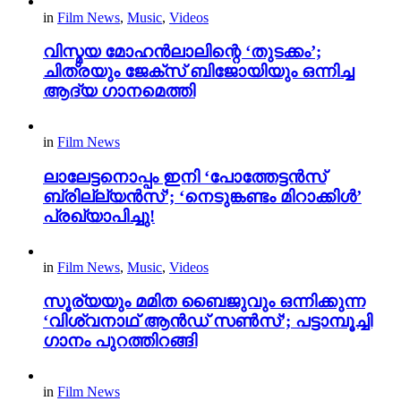
in
Film News
,
Music
,
Videos
വിസ്മയ മോഹൻലാലിന്റെ ‘തുടക്കം’;
ചിത്രയും ജേക്സ് ബിജോയിയും ഒന്നിച്ച
ആദ്യ ഗാനമെത്തി
in
Film News
ലാലേട്ടനൊപ്പം ഇനി ‘പോത്തേട്ടൻസ്
ബ്രില്ല്യൻസ്’; ‘നെടുങ്കണ്ടം മിറാക്കിൾ’
പ്രഖ്യാപിച്ചു!
in
Film News
,
Music
,
Videos
സൂര്യയും മമിത ബൈജുവും ഒന്നിക്കുന്ന
‘വിശ്വനാഥ് ആൻഡ് സൺസ്’; പട്ടാമ്പൂച്ചി
ഗാനം പുറത്തിറങ്ങി
in
Film News