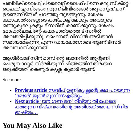
പബ്ലിക് ലൈഫ്, പ്രൈവറ്റ് ലൈഫ് പിന്നെ ഒരു സീക്രറ്റ്‌
ലൈഫ് എന്നിങ്ങനെ മൂന്ന് ജീവിതങ്ങൾ ഒരു മനുഷ്യന്
ഉണ്ടെന്ന് ടീസർ പറഞ്ഞു തുടങ്ങുന്നു. ശേഷം
കഥാപാത്രങ്ങളുടെ കാഴ്ചകളിലേക്കും അവരുടെ
ഒത്തുകൂടലുകളും ടീസറിൽ കാണിക്കുന്നു. ശേഷം
മോഹൻലാലിന്റെ കഥാപാത്രത്തെ ടീസറിൽ
അവതരിപ്പിക്കുന്നു. ഫൈനൽ വിസിൽ അടിക്കാൻ
സമായമാകുന്നു എന്ന ഡയലോഗോടെ ആണ് ടീസർ
അവസാനിക്കുന്നത്.
ആശിർവാദ് സിനിമാസിന്റെ ബാനറിൽ ആന്റണി
പെരുമ്പാവൂർ നിർമ്മിക്കുന്ന ചിത്രത്തിന് തിരക്കഥ
ഒരുക്കിയത്. കെആർ കൃഷ്ണ കുമാർ ആണ്.
See more
Previous article
സന്ദീപ് ഉണ്ണികൃഷ്ണന്റെ കഥ പറയുന്ന
‘മേജർ’ ജൂൺ മൂന്നിന് എത്തും…
Next article
‘ജന ഗണ മന’ റിവ്യൂ: തീ പോലെ
കത്തുന്ന വിപ്ലവത്തിന്റെ അതിശക്തമായ സിനിമ
ഭാഷ്യം…
You May Also Like