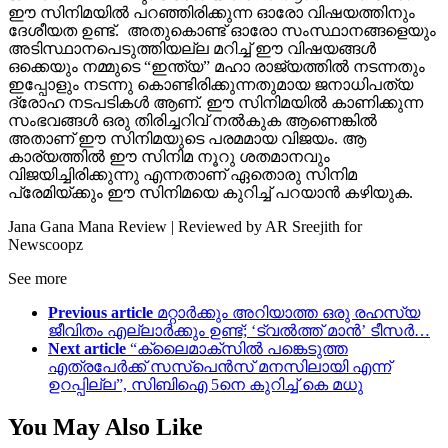
ഈ സിനിമയിൽ പറഞ്ഞിരിക്കുന്ന ഓരോ വിഷയത്തിനും
ദേശീയത ഉണ്ട്. അതുകൊണ്ട് ഓരോ സംസ്ഥാനങ്ങളെയും
അടിസ്ഥാനപെടുത്തിയല്ല മറിച്ച് ഈ വിഷയങ്ങൾ
ഒക്കെയും നമ്മുടെ “ഇന്ത്യ” മഹാ രാജ്യത്തിൽ നടന്നതും
ഇപ്പോളും നടന്നു കൊണ്ടിരിക്കുന്നതുമായ ജനാധിപത്യ
ദ്രോഹ നടപടികൾ ആണ്. ഈ സിനിമയിൽ കാണിക്കുന്ന
സംഭവങ്ങൾ ഒരു തിരിച്ചറിവ് നൽകുക ആണെങ്കിൽ
അതാണ്‌ ഈ സിനിമയുടെ പരമമായ വിജയം. ആ
കാര്യത്തിൽ ഈ സിനിമ നൂറു ശതമാനവും
വിജയിച്ചിരിക്കുന്നു എന്നതാണ് ഏതൊരു സിനിമ
പ്രേമിയ്ക്കും ഈ സിനിമയെ കുറിച്ച് പറയാന്‍ കഴിയുക.
Jana Gana Mana Review | Reviewed by AR Sreejith for
Newscoopz
See more
Previous article
മറ്റാർക്കും അറിയാത്ത ഒരു രഹസ്യ
ജീവിതം എല്ലാർക്കും ഉണ്ട്; ‘ട്വൽത്ത് മാൻ’ ടീസർ…
Next article
“ക്ലൈമാക്സിൽ പങ്കെടുത്ത
എത്രപേർക്ക് സസ്പെൻസ് മനസിലായി എന്ന്
ഉറപ്പില്ല”, സിബിഐ 5നെ കുറിച്ച് കെ മധു
You May Also Like