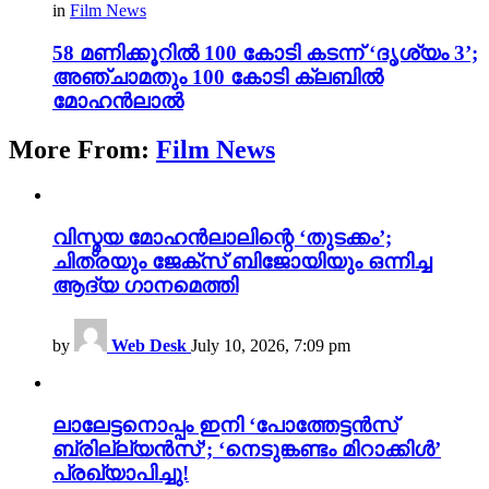
in
Film News
58 മണിക്കൂറിൽ 100 കോടി കടന്ന് ‘ദൃശ്യം 3’;
അഞ്ചാമതും 100 കോടി ക്ലബിൽ
മോഹൻലാൽ
More From:
Film News
വിസ്മയ മോഹൻലാലിന്റെ ‘തുടക്കം’;
ചിത്രയും ജേക്സ് ബിജോയിയും ഒന്നിച്ച
ആദ്യ ഗാനമെത്തി
by
Web Desk
July 10, 2026, 7:09 pm
ലാലേട്ടനൊപ്പം ഇനി ‘പോത്തേട്ടൻസ്
ബ്രില്ല്യൻസ്’; ‘നെടുങ്കണ്ടം മിറാക്കിൾ’
പ്രഖ്യാപിച്ചു!