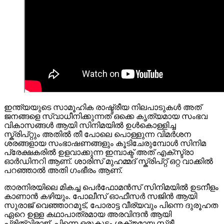
ഇന്ത്യയുടെ സാമൂഹിക രാഷ്ട്രീയ നിലപാടുകൾ അത്
ജനങ്ങളെ സ്വാധീനിക്കുന്നത് ഒക്കെ കൃത്യമായ സംഭവ
വികാസങ്ങൾ ആയി സിനിമയിൽ ഉൾകൊള്ളിച്ച
സ്ക്രിപ്റ്റും അതിൽ തീ പോലെ പൊള്ളുന്ന വിമർശന
ശരങ്ങളായ സംഭാഷണങ്ങളും കൂടിചേരുമ്പോൾ സിനിമ
പ്രേക്ഷകരിൽ ഉളവാക്കുന്ന ഇമ്പാക്ട് അത് എക്സ്ട്രാ
ഓർഡിനറി ആണ്. ശാരിസ് മുഹമ്മദ് സ്ക്രിപ്റ്റ് ഒറ്റ വാക്കിൽ
പറഞ്ഞാൽ അതി ഗംഭീരം ആണ്.
താരനിരയിലെ മികച്ച പെർഫോമൻസ് സിനിമയില്‍ ഉടനീളം
കാണാന്‍ കഴിയും. പോലീസ് ഓഫീസർ സജിൻ ആയി
സുരാജ് വെഞ്ഞാറമൂട്, പോരാട്ട വീര്യവും പിന്നെ ദുരൂഹത
ഏറെ ഉള്ള കഥാപാത്രമായ അരവിന്ദൻ ആയി
പ്രിത്വിരാജ്, പിന്നെ ഒരുകൂട്ടം ശക്തമായ സ്ത്രീ