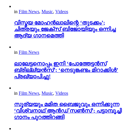
in
Film News
,
Music
,
Videos
വിസ്മയ മോഹൻലാലിന്റെ ‘തുടക്കം’;
ചിത്രയും ജേക്സ് ബിജോയിയും ഒന്നിച്ച
ആദ്യ ഗാനമെത്തി
in
Film News
ലാലേട്ടനൊപ്പം ഇനി ‘പോത്തേട്ടൻസ്
ബ്രില്ല്യൻസ്’; ‘നെടുങ്കണ്ടം മിറാക്കിൾ’
പ്രഖ്യാപിച്ചു!
in
Film News
,
Music
,
Videos
സൂര്യയും മമിത ബൈജുവും ഒന്നിക്കുന്ന
‘വിശ്വനാഥ് ആൻഡ് സൺസ്’; പട്ടാമ്പൂച്ചി
ഗാനം പുറത്തിറങ്ങി