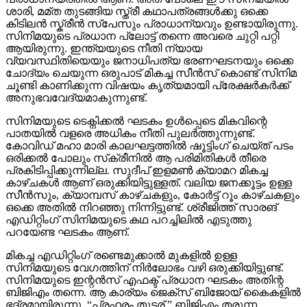
ശാരി, മമ്ത തുടങ്ങിയ സ്ത്രീ കഥാപത്രങ്ങൾക്കു ഒക്കെ
കിടിലൻ സ്ക്രീൻ സ്പേസും പ്രാധാന്യവും ഉണ്ടായിരുന്നു.
സിനിമയുടെ പ്രധാന പ്ലോട്ട് തന്നെ അവരെ ചുറ്റി പറ്റി
ആയിരുന്നു. ഇന്ത്യയുടെ നീതി ന്യായ
വ്യവസ്ഥിതിയെയും ജനാധിപത്യ ഭരണഘടനയും ഒക്കെ
ചോദ്യം ചെയുന്ന ഒരുപാട് മികച്ച സീൻസ് കൊണ്ട് സിനിമ
ചൂണ്ടി കാണിക്കുന്ന വിഷയം കൃത്യമായി പ്രേക്ഷർകര്‍ക്ക്
അനുഭവവേദ്യമാകുന്നുണ്ട്.
സിനിമയുടെ ടെക്നിക്കൽ ഘടകം ഉൾപ്പെടെ മികവിന്റെ
പാതയിൽ വളരെ അധികം നീതി പുലർത്തുന്നുണ്ട്.
കോവിഡ് മഹാ മാരി കാലഘട്ടത്തിൽ ഷൂട്ടിംഗ് ചെയ്ത് പടം
ഒരിക്കൽ പോലും സ്‌ക്രീനിൽ ആ പരിമിതികള്‍ തീരെ
പ്രകിടിപ്പിക്കുന്നില്ല. സുദീപ് ഇളമൺ ക്യാമറ മികച്ച
കാഴ്ചകൾ ആണ് ഒരുക്കിയിട്ടുള്ളത്. വലിയ ജനക്കൂട്ടം ഉള്ള
സീൻസും, ക്യാമ്പസ്‌ കാഴ്ചകളും, കോർട്ട് റൂം കാഴ്ചകളും
ഒക്കെ അതിൽ നിറഞ്ഞു നിന്നിട്ടുണ്ട്. ശ്രീജിത്ത്‌ സാരങ്
എഡിറ്റിംഗ് സിനിമയുടെ കഥ പറച്ചിലിൽ എടുത്തു
പറയേണ്ട ഘടകം ആണ്.
മികച്ച എഡിറ്റിംഗ് രണ്ടെമുക്കാൽ മുകളിൽ ഉള്ള
സിനിമയുടെ വേഗത്തിന് നിർലോഭം വഴി ഒരുക്കിയിട്ടുണ്ട്.
സിനിമയുടെ ഇന്റൻസ് എഫക്ട് പ്രധാന ഘടകം അതിന്റ
ബിജിഎം തന്നെ. ആ കാര്യം ജെക്‌സ്‌ ബിജോയ്‌ കൈകളിൽ
ഭദ്രമായിരുന്നു. “പ്രഹരം തുടര് ” ബിജിഎം തരുന്ന