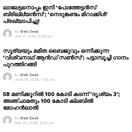
ലാലേട്ടനൊപ്പം ഇനി ‘പോത്തേട്ടൻസ്
ബ്രില്ല്യൻസ്’; ‘നെടുങ്കണ്ടം മിറാക്കിൾ’
പ്രഖ്യാപിച്ചു!
by
Web Desk
July 3, 2026, 6:09 pm
സൂര്യയും മമിത ബൈജുവും ഒന്നിക്കുന്ന
‘വിശ്വനാഥ് ആൻഡ് സൺസ്’; പട്ടാമ്പൂച്ചി ഗാനം
പുറത്തിറങ്ങി
by
Web Desk
June 19, 2026, 7:32 pm
58 മണിക്കൂറിൽ 100 കോടി കടന്ന് ‘ദൃശ്യം 3’;
അഞ്ചാമതും 100 കോടി ക്ലബിൽ
മോഹൻലാൽ
by
Web Desk
May 23, 2026, 9:02 pm