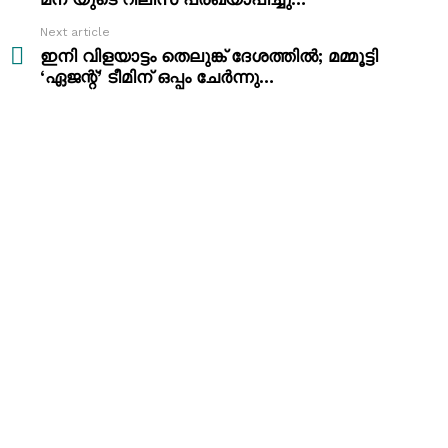
Next article
ഇനി വിളയാട്ടം തെലുങ്ക് ദേശത്തിൽ; മമ്മൂട്ടി
‘ഏജന്റ്’ ടീമിന് ഒപ്പം ചേർന്നു…