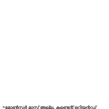
“മോൺസ്റ്റർ മാസ് അല്ല, കണ്ടെന്റ് ഒറിയന്റഡ്