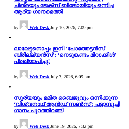
ചിത്രയും ജേക്സ് ബിജോയിയും ഒന്നിച്ച
ആദ്യ ഗാനമെത്തി
by
Web Desk
July 10, 2026, 7:09 pm
ലാലേട്ടനൊപ്പം ഇനി ‘പോത്തേട്ടൻസ്
ബ്രില്ല്യൻസ്’; ‘നെടുങ്കണ്ടം മിറാക്കിൾ’
പ്രഖ്യാപിച്ചു!
by
Web Desk
July 3, 2026, 6:09 pm
സൂര്യയും മമിത ബൈജുവും ഒന്നിക്കുന്ന
‘വിശ്വനാഥ് ആൻഡ് സൺസ്’; പട്ടാമ്പൂച്ചി
ഗാനം പുറത്തിറങ്ങി
by
Web Desk
June 19, 2026, 7:32 pm