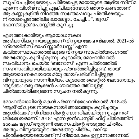
സുചിചേച്ചിയുടെയും, പ്രിയപ്പെട്ട മായയുടെ ആദ്യ സിനിമ
എന്നെ വിശ്വസിച്ചു ഏല്പിക്കുമ്പോൾ ഞാൻ കണ്ടതാണ്
ആ കണ്ണുകളിൽ നിറഞ്ഞ സന്തോഷവും പ്രതീക്ഷയും.
നിരാശപ്പെടുത്തില്ല ലാലേട്ടാ.. ചേച്ചി…”, ജൂഡ്
ഫേസ്ബുക്ക് പോസ്റ്റിൽ കുറിച്ചു.
എഴുത്തുകാരിയും ആയോധനകല
അഭ്യസിക്കുന്നയാളുമാണ് വിസ്മയ മോഹൻലാൽ. 2021-ൽ
‘ഗ്രെയിൻസ് ഓഫ് സ്റ്റാർഡസ്റ്റ്’ എന്ന
കവിതാസമാഹാരത്തിലൂടെ വിസ്മയ സാഹിത്യരംഗത്ത്
അരങ്ങേറ്റം കുറിച്ചിരുന്നു. കൂടാതെ, മോഹൻലാൽ
സംവിധാനം ചെയ്ത ‘ബറോസ്’ എന്ന ചിത്രത്തിൽ
സഹസംവിധായികയായും പ്രവർത്തിച്ചിട്ടുണ്ട്. തായ്
ആയോധനകലയായ മ്യൂ തായ് പരിശീലിച്ചിട്ടുള്ള
വിസ്മയയുടെ സാന്നിദ്ധ്യം, കൂടാതെ ടൈറ്റിൽ ലോഗോയും
‘തുടക്കം’ ഒരു ആക്ഷൻ പശ്ചാത്തലത്തിലുള്ള
ചിത്രമായിരിക്കുമെന്ന സൂചന നൽകുന്നു.
മോഹൻലാലിന്റെ മകൻ പ്രണവ് മോഹൻലാൽ 2018-ൽ
‘ആദി’യിലൂടെ നായകനായി അരങ്ങേറ്റം കുറിച്ചതും
ആശിർവാദ് സിനിമാസിന്റെ ബാനറിലായിരുന്നു എന്നത്
ശ്രദ്ധേയമാണ്. ‘2018’ എന്ന ഇൻഡസ്ട്രി ഹിറ്റ് ചിത്രത്തിന്
ശേഷം ജൂഡ് ആന്റണി ജോസഫിന്റെ അടുത്ത ചിത്രം,
അതും വിസ്മയയുടെ അരങ്ങേറ്റ ചിത്രം, വലിയ
പ്രതീക്ഷയോടെയാണ് സിനിമാലോകം ഉറ്റുനോക്കുന്നത്.