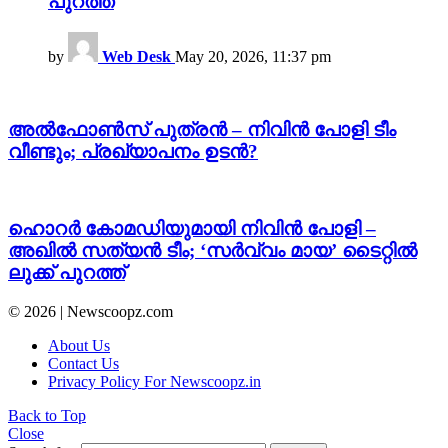
പുറത്ത്
by
Web Desk
May 20, 2026, 11:37 pm
അൽഫോൺസ് പുത്രൻ – നിവിൻ പോളി ടീം
വീണ്ടും; പ്രഖ്യാപനം ഉടൻ?
ഹൊറർ കോമഡിയുമായി നിവിൻ പോളി –
അഖില്‍ സത്യന്‍ ടീം; ‘സര്‍വ്വം മായ’ ടൈറ്റിൽ
ലുക്ക് പുറത്ത്
© 2026 | Newscoopz.com
About Us
Contact Us
Privacy Policy For Newscoopz.in
Back to Top
Close