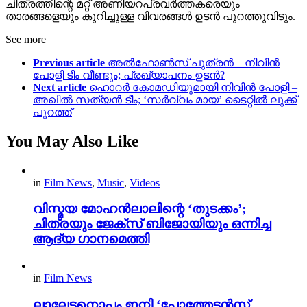
ചിത്രത്തിന്റെ മറ്റ് അണിയറപ്രവർത്തകരെയും
താരങ്ങളെയും കുറിച്ചുള്ള വിവരങ്ങൾ ഉടൻ പുറത്തുവിടും.
See more
Previous article
അൽഫോൺസ് പുത്രൻ – നിവിൻ
പോളി ടീം വീണ്ടും; പ്രഖ്യാപനം ഉടൻ?
Next article
ഹൊറർ കോമഡിയുമായി നിവിൻ പോളി –
അഖില്‍ സത്യന്‍ ടീം; ‘സര്‍വ്വം മായ’ ടൈറ്റിൽ ലുക്ക്
പുറത്ത്
You May Also Like
in
Film News
,
Music
,
Videos
വിസ്മയ മോഹൻലാലിന്റെ ‘തുടക്കം’;
ചിത്രയും ജേക്സ് ബിജോയിയും ഒന്നിച്ച
ആദ്യ ഗാനമെത്തി
in
Film News
ലാലേട്ടനൊപ്പം ഇനി ‘പോത്തേട്ടൻസ്