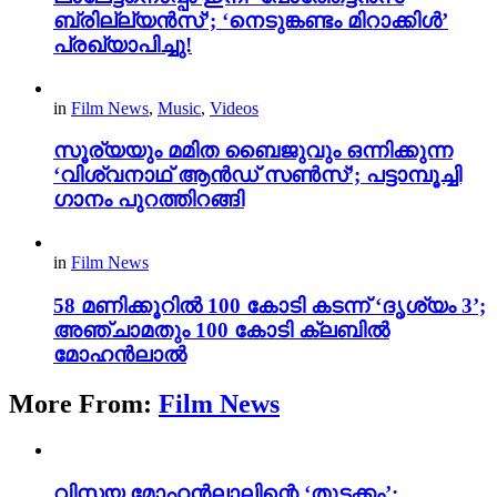
ബ്രില്ല്യൻസ്’; ‘നെടുങ്കണ്ടം മിറാക്കിൾ’
പ്രഖ്യാപിച്ചു!
in
Film News
,
Music
,
Videos
സൂര്യയും മമിത ബൈജുവും ഒന്നിക്കുന്ന
‘വിശ്വനാഥ് ആൻഡ് സൺസ്’; പട്ടാമ്പൂച്ചി
ഗാനം പുറത്തിറങ്ങി
in
Film News
58 മണിക്കൂറിൽ 100 കോടി കടന്ന് ‘ദൃശ്യം 3’;
അഞ്ചാമതും 100 കോടി ക്ലബിൽ
മോഹൻലാൽ
More From:
Film News
വിസ്മയ മോഹൻലാലിന്റെ ‘തുടക്കം’;