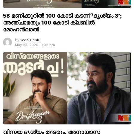
58 മണിക്കൂറിൽ 100 കോടി കടന്ന് ‘ദൃശ്യം 3’;
അഞ്ചാമതും 100 കോടി ക്ലബിൽ
മോഹൻലാൽ
by
Web Desk
May 23, 2026, 9:02 pm
വിസ്മയ ദൃശ്യം തുടരും, അനായാസ