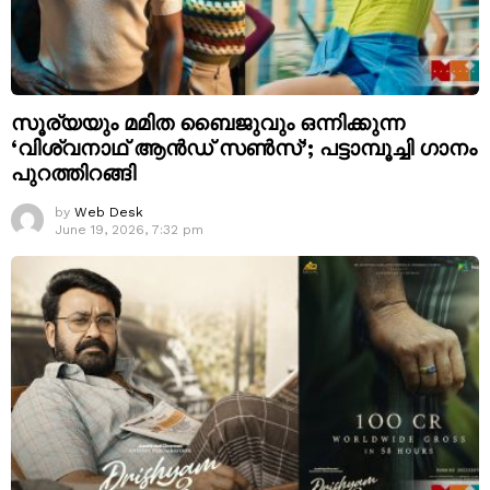
സൂര്യയും മമിത ബൈജുവും ഒന്നിക്കുന്ന
‘വിശ്വനാഥ് ആൻഡ് സൺസ്’; പട്ടാമ്പൂച്ചി ഗാനം
പുറത്തിറങ്ങി
by
Web Desk
June 19, 2026, 7:32 pm