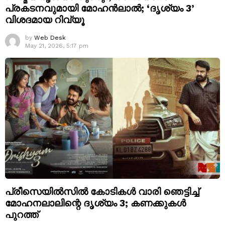
പ്രകടനവുമായി മോഹൻലാൽ; ‘ദൃശ്യം 3’
വിശദമായ റിവ്യൂ
by
Web Desk
May 21, 2026, 5:17 pm
പ്രീസെയിൽസിൽ കോടികൾ വാരി ഞെട്ടിച്ച്
മോഹനലാലിന്റെ ദൃശ്യം 3; കണക്കുകൾ
പുറത്ത്