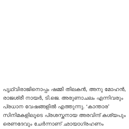
പൃഥ്വിരാജിനൊപ്പം ഷമ്മി തിലകൻ, അനു മോഹൻ,
രാജശ്രീ നായർ, ടി.ജെ. അരുണാചലം എന്നിവരും
പ്രധാന വേഷങ്ങളിൽ എത്തുന്നു. ‘കാന്താര’
സിനിമകളിലൂടെ പ്രശസ്തനായ അരവിന്ദ് കശ്യപും
രെണദേവും ചേർന്നാണ് ഛായാഗ്രഹണം