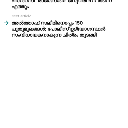
ഫാന്‍റസി ‘രാജാസാബ്’ ജനുവരി 9ന് തന്നെ
എത്തും
Next article
അൽത്താഫ് സലീമിനൊപ്പം 150
പുതുമുഖങ്ങൾ; പോലീസ് ഉദ്യോഗസ്ഥൻ
സംവിധായകനാകുന്ന ചിത്രം തുടങ്ങി