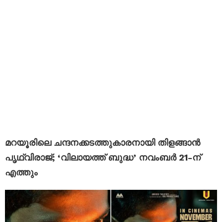
മറയൂരിലെ ചന്ദനക്കടത്തുകാരനായി തിളങ്ങാൻ
പൃഥ്വിരാജ്; ‘വിലായത്ത് ബുദ്ധ’ നവംബർ 21-ന്
എത്തും