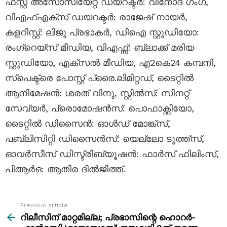
ഫസ്റ്റ് അസോസിയേറ്റ് ഡയറക്ടർ: വിനോദ് ഗംഗ,
വിഎഫ്എക്സ് ഡയറക്ടർ: രാജേഷ് നായർ,
കളറിസ്റ്റ്: ലിജു പ്രഭാകർ, ഡിഐ സ്റ്റുഡിയോ:
രംഗ്റെയ്സ് മീഡിയ, വിഎഫ്സ്: ബ്ലാക്ക് മരിയ
സ്റ്റുഡിയോ, എക്സൽ മീഡിയ, എ2കെ24 കമ്പനി,
സ്പെക്ട്രെ പോസ്റ്റ് പ്രൈ.ലിമിറ്റഡ്, ടൈറ്റിൽ
ആനിമേഷൻ: ശരത് വിനു, സ്റ്റിൽസ്: സിനറ്റ്
സേവ്യർ, പ്രൊമോഷൻസ്: പൊഫാക്റ്റിയോ,
ടൈറ്റിൽ ഡിസൈൻ: ഓൾഡ് മോങ്ക്സ്,
പബ്ലിസിറ്റി ഡിസൈൻസ്: യെല്ലോ ടൂത്ത്സ്,
ഓവർസീസ് ഡിസ്ട്രിബ്യൂഷൻ: ഫാർസ് ഫിലിംസ്,
പിആർഒ: ആതിര ദിൽജിത്ത്.
Previous article
See
more
റിലീസിന് മാറ്റമില്ല; പ്രഭാസിന്റെ ഹൊറർ-