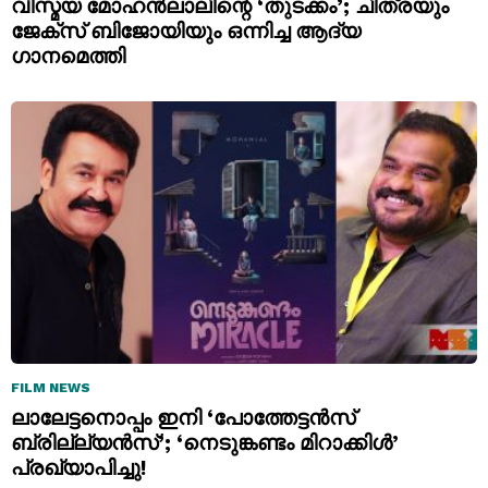
വിസ്മയ മോഹൻലാലിന്റെ ‘തുടക്കം’; ചിത്രയും
ജേക്സ് ബിജോയിയും ഒന്നിച്ച ആദ്യ
ഗാനമെത്തി
FILM NEWS
ലാലേട്ടനൊപ്പം ഇനി ‘പോത്തേട്ടൻസ്
ബ്രില്ല്യൻസ്’; ‘നെടുങ്കണ്ടം മിറാക്കിൾ’
പ്രഖ്യാപിച്ചു!