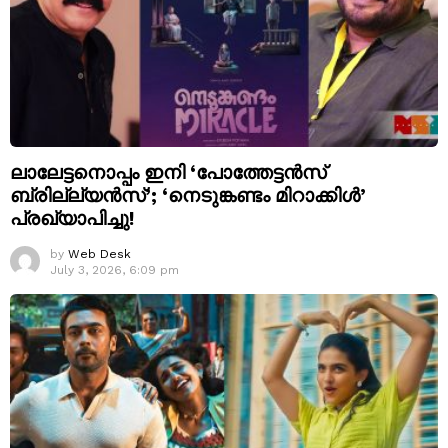
ലാലേട്ടനൊപ്പം ഇനി ‘പോത്തേട്ടൻസ്
ബ്രില്ല്യൻസ്’; ‘നെടുങ്കണ്ടം മിറാക്കിൾ’
പ്രഖ്യാപിച്ചു!
by
Web Desk
July 3, 2026, 6:09 pm