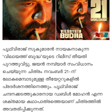
പൃഥ്വിരാജ് സുകുമാരൻ നായകനാകുന്ന
‘വിലായത്ത് ബുദ്ധ’യുടെ റിലീസ് തീയതി
പുറത്തുവിട്ടു. ജയൻ നമ്പ്യാർ സംവിധാനം
ചെയ്യുന്ന ചിത്രം നവംബർ 21-ന്
ലോകമെമ്പാടുമുള്ള തീയേറ്ററുകളിൽ
പ്രദർശനത്തിനെത്തും. പൃഥ്വിരാജ്
ചന്ദനക്കടത്തുകാരനായ ഡബിൾ മോഹൻ എന്ന
ശക്തമായ കഥാപാത്രത്തെയാണ് ചിത്രത്തിൽ
അവതരിപ്പിക്കുന്നത്.