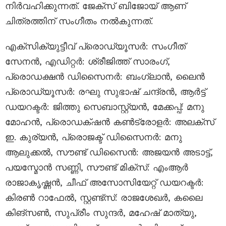
നിർവഹിക്കുന്നത്. ജേക്സ് ബിജോയ് ആണ്
ചിത്രത്തിന് സംഗീതം നൽകുന്നത്.
എക്സിക്യുട്ടീവ് പ്രൊഡ്യൂസർ: സംഗീത്
സേനൻ, എഡിറ്റർ: ശ്രീജിത്ത് സാരംഗ്,
പ്രൊഡക്ഷൻ ഡിസൈനർ: ബംഗ്ലാൻ, ലൈൻ
പ്രൊഡ്യൂസർ: രഘു സുഭാഷ് ചന്ദ്രൻ, ആർട്ട്
ഡയറക്ടർ: ജിത്തു സെബാസ്റ്റ്യൻ, മേക്കപ്പ്: മനു
മോഹൻ, പ്രൊഡക്‌ഷന്‍ കണ്‍ട്രോളര്‍: അലക്‌സ്
ഇ. കുര്യന്‍, പ്രൊജക്ട് ഡിസൈനർ: മനു
ആലുക്കൽ, സൗണ്ട് ഡിസൈൻ: അജയൻ അടാട്ട്,
പയസ്മോൻ സണ്ണി, സൗണ്ട് മിക്സ്: എംആർ
രാജാകൃഷ്ണൻ, ചീഫ് അസോസിയേറ്റ് ഡയറക്ടർ:
കിരൺ റാഫേൽ, സ്റ്റണ്ട്സ്: രാജശേഖ‌‍ര്‍, കലൈ
കിങ്സൺ, സുപ്രീം സുന്ദർ, മഹേഷ് മാത്യു,