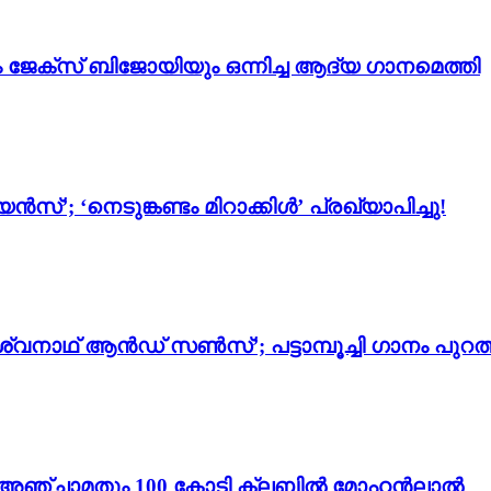
ം ജേക്സ് ബിജോയിയും ഒന്നിച്ച ആദ്യ ഗാനമെത്തി
സ്’; ‘നെടുങ്കണ്ടം മിറാക്കിൾ’ പ്രഖ്യാപിച്ചു!
്വനാഥ് ആൻഡ് സൺസ്’; പട്ടാമ്പൂച്ചി ഗാനം പുറത്
ം 3’; അഞ്ചാമതും 100 കോടി ക്ലബിൽ മോഹൻലാൽ