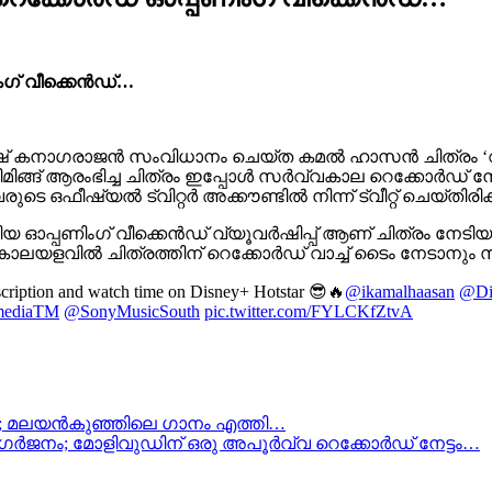
ിംഗ് വീക്കെൻഡ്…
് കനാഗരാജൻ സംവിധാനം ചെയ്ത കമൽ ഹാസൻ ചിത്രം ‘വിക്രം
്രീമിങ്ങ് ആരംഭിച്ച ചിത്രം ഇപ്പോൾ സർവ്വകാല റെക്കോർഡ് നേ
ഫീഷ്യൽ ട്വിറ്റർ അക്കൗണ്ടിൽ നിന്ന് ട്വീറ്റ് ചെയ്തിരിക്ക
വലിയ ഓപ്പണിംഗ് വീക്കെൻഡ് വ്യൂവർഷിപ്പ് ആണ് ചിത്രം നേടിയത
വിൽ ചിത്രത്തിന് റെക്കോർഡ് വാച്ച് ടൈം നേടാനും സാധിച്ചിട്
cription and watch time on Disney+ Hotstar 😎🔥
@ikamalhaasan
@Di
mediaTM
@SonyMusicSouth
pic.twitter.com/FYLCKfZtvA
ും; മലയൻകുഞ്ഞിലെ ഗാനം എത്തി…
ജനം; മോളിവുഡിന് ഒരു അപൂർവ്വ റെക്കോർഡ് നേട്ടം…