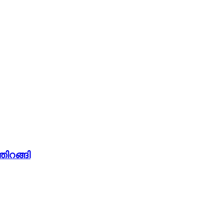
തിറങ്ങി