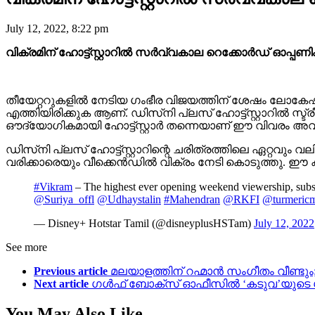
July 12, 2022, 8:22 pm
വിക്രമിന് ഹോട്ട്സ്റ്റാറിൽ സർവ്വകാല റെക്കോർഡ് ഓപ്പണ
തീയേറ്ററുകളിൽ നേടിയ ഗംഭീര വിജയത്തിന് ശേഷം ലോകേഷ
എത്തിയിരിക്കുക ആണ്. ഡിസ്‌നി പ്ലസ് ഹോട്ട്സ്റ്റാറിൽ സ്ട
ഔദ്യോഗികമായി ഹോട്ട്സ്റ്റാർ തന്നെയാണ് ഈ വിവരം അവരുടെ ഒ
ഡിസ്‌നി പ്ലസ് ഹോട്ട്സ്റ്റാറിന്റെ ചരിത്രത്തിലെ ഏറ്റവും 
വരിക്കാരെയും വീക്കെൻഡിൽ വിക്രം നേടി കൊടുത്തു. ഈ കാലയള
#Vikram
– The highest ever opening weekend viewership, subs
@Suriya_offl
@Udhaystalin
#Mahendran
@RKFI
@turmeric
— Disney+ Hotstar Tamil (@disneyplusHSTam)
July 12, 2022
See more
Previous article
മലയാളത്തിന് റഹ്മാൻ സംഗീതം വീണ്ട
Next article
ഗൾഫ് ബോക്സ് ഓഫീസിൽ ‘കടുവ’യുടെ ഗർ
You May Also Like