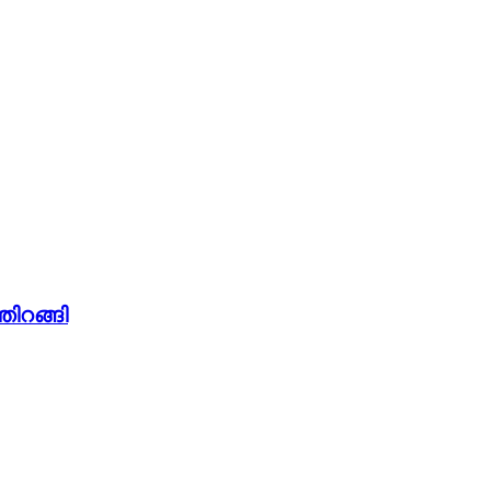
തിറങ്ങി