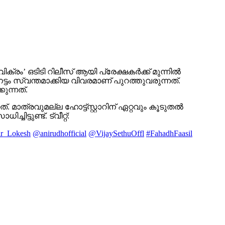
’ ഒടിടി റിലീസ് ആയി പ്രേക്ഷകർക്ക് മുന്നിൽ
ട്ടം സ്വന്തമാക്കിയ വിവരമാണ് പുറത്തുവരുന്നത്.
ുന്നത്.
്. മാത്രവുമല്ല ഹോട്ട്സ്റ്റാറിന് ഏറ്റവും കൂടുതൽ
ടുണ്ട്. ട്വീറ്റ്:
r_Lokesh
@anirudhofficial
@VijaySethuOffl
#FahadhFaasil