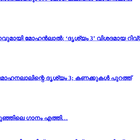
വുമായി മോഹൻലാൽ; ‘ദൃശ്യം 3’ വിശദമായ റിവ്
മോഹനലാലിന്റെ ദൃശ്യം 3; കണക്കുകൾ പുറത്ത്
കുഞ്ഞിലെ ഗാനം എത്തി…