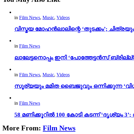
in
Film News
,
Music
,
Videos
വിസ്മയ മോഹൻലാലിന്റെ ‘തുടക്കം’; ചിത്രയു
in
Film News
ലാലേട്ടനൊപ്പം ഇനി ‘പോത്തേട്ടൻസ് ബ്രില്ല്യൻ
in
Film News
,
Music
,
Videos
സൂര്യയും മമിത ബൈജുവും ഒന്നിക്കുന്ന ‘വിശ
in
Film News
58 മണിക്കൂറിൽ 100 കോടി കടന്ന് ‘ദൃശ്യ
More From:
Film News