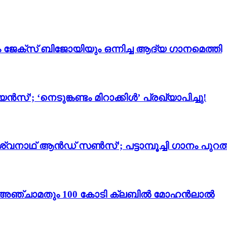
ം ജേക്സ് ബിജോയിയും ഒന്നിച്ച ആദ്യ ഗാനമെത്തി
സ്’; ‘നെടുങ്കണ്ടം മിറാക്കിൾ’ പ്രഖ്യാപിച്ചു!
്വനാഥ് ആൻഡ് സൺസ്’; പട്ടാമ്പൂച്ചി ഗാനം പുറത്
ം 3’; അഞ്ചാമതും 100 കോടി ക്ലബിൽ മോഹൻലാൽ