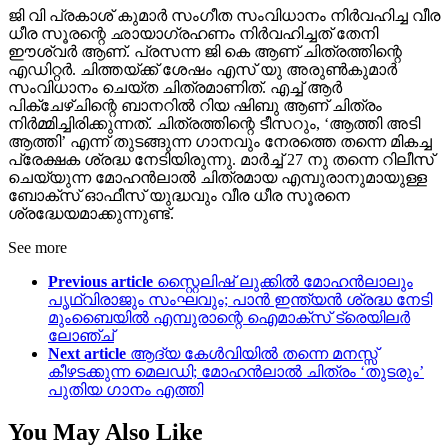
ജി വി പ്രകാശ് കുമാർ സംഗീത സംവിധാനം നിർവഹിച്ച വീര
ധീര സൂരന്റെ ഛായാഗ്രഹണം നിർവഹിച്ചത് തേനി
ഈശ്വർ ആണ്. പ്രസന്ന ജി കെ ആണ് ചിത്രത്തിന്റെ
എഡിറ്റർ. ചിത്തയ്ക്ക് ശേഷം എസ് യു അരുണ്‍കുമാര്‍
സംവിധാനം ചെയ്ത ചിത്രമാണിത്. എച്ച് ആർ
പിക്ചേഴ്ചിന്റെ ബാനറിൽ റിയ ഷിബു ആണ് ചിത്രം
നിർമ്മിച്ചിരിക്കുന്നത്. ചിത്രത്തിന്റെ ടീസറും, ‘ആത്തി അടി
ആത്തി’ എന്ന് തുടങ്ങുന്ന ഗാനവും നേരത്തെ തന്നെ മികച്ച
പ്രേക്ഷക ശ്രദ്ധ നേടിയിരുന്നു. മാർച്ച് 27 നു തന്നെ റിലീസ്
ചെയ്യുന്ന മോഹൻലാൽ ചിത്രമായ എമ്പുരാനുമായുള്ള
ബോക്സ് ഓഫീസ് യുദ്ധവും വീര ധീര സൂരനെ
ശ്രദ്ധേയമാക്കുന്നുണ്ട്.
See more
Previous article
സ്റ്റൈലിഷ് ലുക്കിൽ മോഹൻലാലും
പൃഥ്വിരാജും സംഘവും; പാൻ ഇന്ത്യൻ ശ്രദ്ധ നേടി
മുംബൈയിൽ എമ്പുരാന്റെ ഐമാക്സ് ട്രെയിലർ
ലോഞ്ച്
Next article
ആദ്യ കേൾവിയിൽ തന്നെ മനസ്സ്
കീഴടക്കുന്ന മെലഡി; മോഹൻലാൽ ചിത്രം ‘തുടരും’
പുതിയ ഗാനം എത്തി
You May Also Like