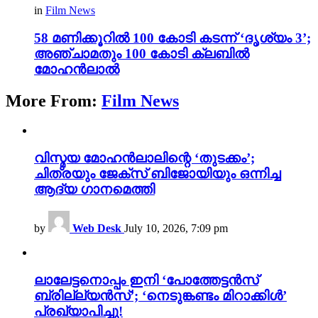
in
Film News
58 മണിക്കൂറിൽ 100 കോടി കടന്ന് ‘ദൃശ്യം 3’;
അഞ്ചാമതും 100 കോടി ക്ലബിൽ
മോഹൻലാൽ
More From:
Film News
വിസ്മയ മോഹൻലാലിന്റെ ‘തുടക്കം’;
ചിത്രയും ജേക്സ് ബിജോയിയും ഒന്നിച്ച
ആദ്യ ഗാനമെത്തി
by
Web Desk
July 10, 2026, 7:09 pm
ലാലേട്ടനൊപ്പം ഇനി ‘പോത്തേട്ടൻസ്
ബ്രില്ല്യൻസ്’; ‘നെടുങ്കണ്ടം മിറാക്കിൾ’
പ്രഖ്യാപിച്ചു!