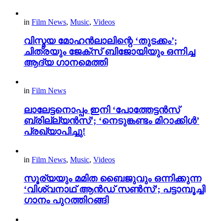
in
Film News
,
Music
,
Videos
വിസ്മയ മോഹൻലാലിന്റെ ‘തുടക്കം’;
ചിത്രയും ജേക്സ് ബിജോയിയും ഒന്നിച്ച
ആദ്യ ഗാനമെത്തി
in
Film News
ലാലേട്ടനൊപ്പം ഇനി ‘പോത്തേട്ടൻസ്
ബ്രില്ല്യൻസ്’; ‘നെടുങ്കണ്ടം മിറാക്കിൾ’
പ്രഖ്യാപിച്ചു!
in
Film News
,
Music
,
Videos
സൂര്യയും മമിത ബൈജുവും ഒന്നിക്കുന്ന
‘വിശ്വനാഥ് ആൻഡ് സൺസ്’; പട്ടാമ്പൂച്ചി
ഗാനം പുറത്തിറങ്ങി