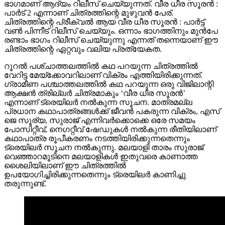
ഭാഗമാണ് ആദ്യം റിലീസ് ചെയ്യുന്നത്. വീര ധീര സൂരൻ :
പാർട് 2 എന്നാണ് ചിത്രത്തിന്റെ മുഴുവൻ പേര്.
ചിത്രത്തിന്റെ പ്രീക്വൽ ആയ വീര ധീര സൂരൻ : പാർട്ട്
വൺ പിന്നീട് റിലീസ് ചെയ്യും. ഒന്നാം ഭാഗത്തിനും മുൻപേ
രണ്ടാം ഭാഗം റിലീസ് ചെയ്യുന്നു എന്നത് തന്നെയാണ് ഈ
ചിത്രത്തിന്റെ ഏറ്റവും വലിയ പ്രത്യേകത.
റൂറൽ പശ്‌ചാത്തലത്തിൽ കഥ പറയുന്ന ചിത്രത്തിൽ
വേറിട്ട മേയ്ക്കോവറിലാണ് വിക്രം എത്തിയിരിക്കുന്നത്.
ഗ്രാമീണ പശ്ചാത്തലത്തിൽ കഥ പറയുന്ന ഒരു വിജിലാന്റി
ആക്ഷൻ ത്രില്ലർ ചിത്രമാകും ‘വീര ധീര സൂരൻ’
എന്നാണ് ട്രെയിലർ നൽകുന്ന സൂചന. മാത്രമല്ല
പ്രധാന കഥാപാത്രങ്ങൾക്ക് ജീവൻ പകരുന്ന വിക്രം, എസ്
ജെ സൂര്യ, സുരാജ് എന്നിവർക്കൊക്കെ ഒരേ സമയം
പോസിറ്റീവ്, നെഗറ്റീവ് ഷേഡുകൾ നൽകുന്ന രീതിയിലാണ്
കഥാപാത്ര രൂപീകരണം നടത്തിയിരിക്കുന്നതെന്നും
ട്രെയിലർ സൂചന നൽകുന്നു. മലയാളി താരം സുരാജ്
വെഞ്ഞാറമൂടിനെ മലയാളികൾ ഇതുവരെ കാണാത്ത
ശൈലിയിലാണ് ഈ ചിത്രത്തിൽ
ഉപയോഗിച്ചിരിക്കുന്നതെന്നും ട്രെയിലർ കാണിച്ചു
തരുന്നുണ്ട്.