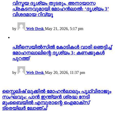
വിസ്മയ ദൃശ്യം തുടരും, അനായാസ
പ്രകടനവുമായി മോഹൻലാൽ; ‘ദൃശ്യം 3’
വിശദമായ റിവ്യൂ
by
Web Desk
May 21, 2026, 5:17 pm
പ്രീസെയിൽസിൽ കോടികൾ വാരി ഞെട്ടിച്ച്
മോഹനലാലിന്റെ ദൃശ്യം 3; കണക്കുകൾ
പുറത്ത്
by
Web Desk
May 20, 2026, 11:37 pm
സ്റ്റൈലിഷ് ലുക്കിൽ മോഹൻലാലും പൃഥ്വിരാജും
സംഘവും; പാൻ ഇന്ത്യൻ ശ്രദ്ധ നേടി
മുംബൈയിൽ എമ്പുരാന്റെ ഐമാക്സ്
ട്രെയിലർ ലോഞ്ച്