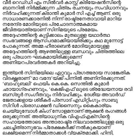
വീർ റെഡ്‌ഡി എം സിൽവർ കാസ്റ്റ് ക്രിയേഷൻസിന്റെ
ബാനറിൽ നിർമ്മിക്കുന്ന ചിത്രം രചനയും സംവിധാനവും
നിർവഹിക്കുന്നത് ക്രാന്തി കുമാർ സി എച്ച് ആണ്. ഒരു
സാധാരണക്കാരനിൽ നിന്ന് രാഷ്ട്രനേതാവായി മാറിയ
നരേന്ദ്ര മോദിയുടെ പ്രചോദനാത്മകമായ
ജീവിതയാത്രയാണ് സിനിമയുടെ പ്രമേയം.
അദ്ദേഹത്തിന്റെ കുട്ടിക്കാലം മുതലുള്ള യഥാർത്ഥ
സംഭവങ്ങളെ ആസ്പദമാക്കിയായിരിക്കും കഥ മുന്നോട്ട്
പോകുന്നത്. അമ്മ ഹീരാബെൻ മോദിയുമായുള്ള
അദ്ദേഹത്തിന്റെ ആഴത്തിലുള്ള ബന്ധവും ചിത്രത്തിലെ
ഒരു പ്രധാന ഘടകമായിരിക്കുമെന്ന്
അണിയറപ്രവർത്തകർ അറിയിച്ചു.
ഇന്ത്യൻ സിനിമയിലെ ഏറ്റവും പ്രഗത്ഭരായ സാങ്കേതിക
വിദഗ്ദ്ധരാണ് ‘മാ വന്ദേ’യ്ക്ക് പിന്നിൽ അണിനിരക്കുന്നത്.
‘ബാഹുബലി’ ഫെയിം കെ.കെ. സെന്തിൽ കുമാർ
ഛായാഗ്രഹണവും, ‘കെജിഎഫ്’ലൂടെ ശ്രദ്ധേയനായ രവി
ബസ്രൂർ സംഗീതവും നിർവഹിക്കും. ദേശീയ അവാർഡ്
ജേതാക്കളായ ശ്രീകർ പ്രസാദ് എഡിറ്റിംഗും സാബു
സിറിൾ പ്രൊഡക്ഷൻ ഡിസൈനും കൈകാര്യം
ചെയ്യുമ്പോൾ കിംഗ് സോളമനാണ് ആക്ഷൻ രംഗങ്ങൾ
ഒരുക്കുന്നത്. അത്യാധുനിക വിഎഫ്എക്സിന്റെ
സഹായത്തോടെ അന്താരാഷ്ട്ര നിലവാരത്തിലുള്ള ഒരു
ചലച്ചിത്രാനുഭവം പ്രേക്ഷകർക്ക് നൽകുകയാണ്
ലക്ഷ്യമെന്ന് നിർമ്മാതാക്കൾ വ്യക്തമാക്കി. ഹിന്ദി,