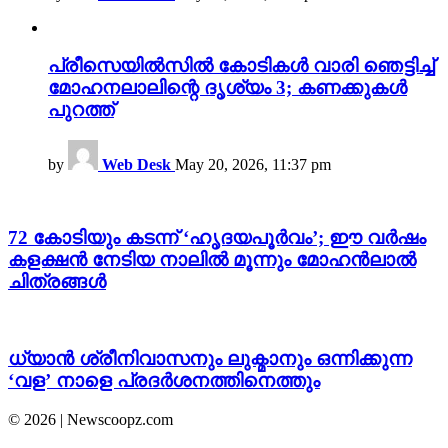
പ്രീസെയിൽസിൽ കോടികൾ വാരി ഞെട്ടിച്ച്
മോഹനലാലിന്റെ ദൃശ്യം 3; കണക്കുകൾ
പുറത്ത്
by
Web Desk
May 20, 2026, 11:37 pm
72 കോടിയും കടന്ന് ‘ഹൃദയപൂർവം’; ഈ വർഷം
കളക്ഷൻ നേടിയ നാലിൽ മൂന്നും മോഹൻലാൽ
ചിത്രങ്ങൾ
ധ്യാൻ ശ്രീനിവാസനും ലുക്മാനും ഒന്നിക്കുന്ന
‘വള’ നാളെ പ്രദർശനത്തിനെത്തും
© 2026 | Newscoopz.com