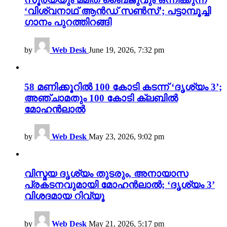
‘വിശ്വനാഥ് ആൻഡ് സൺസ്’; പട്ടാമ്പൂച്ചി
ഗാനം പുറത്തിറങ്ങി
by
Web Desk
June 19, 2026, 7:32 pm
58 മണിക്കൂറിൽ 100 കോടി കടന്ന് ‘ദൃശ്യം 3’;
അഞ്ചാമതും 100 കോടി ക്ലബിൽ
മോഹൻലാൽ
by
Web Desk
May 23, 2026, 9:02 pm
വിസ്മയ ദൃശ്യം തുടരും, അനായാസ
പ്രകടനവുമായി മോഹൻലാൽ; ‘ദൃശ്യം 3’
വിശദമായ റിവ്യൂ
by
Web Desk
May 21, 2026, 5:17 pm