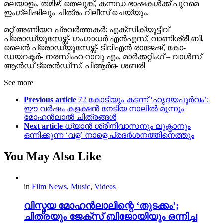
മലയാളം, തമിഴ്, തെലുങ്ക്, കന്നഡ ഭാഷകൾക്ക് പുറമെ
ഇംഗ്ലീഷിലും ചിത്രം റിലീസ് ചെയ്യും.
മറ്റ് അണിയറ പ്രവർത്തകർ: എക്സിക്യൂട്ടീവ്
പ്രൊഡ്യൂസേഴ്സ്- ഗംഗാധർ എൻഎസ്, വാണിശ്രീ ബി,
ലൈൻ പ്രൊഡ്യൂസേഴ്സ്- ടിവിഎൻ രാജേഷ്, കോ-
ഡയറക്ടർ- നരസിംഹ റാവു എം, മാർക്കറ്റിംഗ് – വാൾസ്
ആൻഡ് ട്രെൻഡ്സ്, പിആർഒ- ശബരി
See more
Previous article
72 കോടിയും കടന്ന് ‘ഹൃദയപൂർവം’;
ഈ വർഷം കളക്ഷൻ നേടിയ നാലിൽ മൂന്നും
മോഹൻലാൽ ചിത്രങ്ങൾ
Next article
ധ്യാൻ ശ്രീനിവാസനും ലുക്മാനും
ഒന്നിക്കുന്ന ‘വള’ നാളെ പ്രദർശനത്തിനെത്തും
You May Also Like
in
Film News
,
Music
,
Videos
വിസ്മയ മോഹൻലാലിന്റെ ‘തുടക്കം’;
ചിത്രയും ജേക്സ് ബിജോയിയും ഒന്നിച്ച