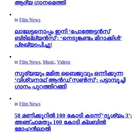
ആദ്യ ഗാനമെത്തി
in
Film News
ലാലേട്ടനൊപ്പം ഇനി ‘പോത്തേട്ടൻസ്
ബ്രില്ല്യൻസ്’; ‘നെടുങ്കണ്ടം മിറാക്കിൾ’
പ്രഖ്യാപിച്ചു!
in
Film News
,
Music
,
Videos
സൂര്യയും മമിത ബൈജുവും ഒന്നിക്കുന്ന
‘വിശ്വനാഥ് ആൻഡ് സൺസ്’; പട്ടാമ്പൂച്ചി
ഗാനം പുറത്തിറങ്ങി
in
Film News
58 മണിക്കൂറിൽ 100 കോടി കടന്ന് ‘ദൃശ്യം 3’;
അഞ്ചാമതും 100 കോടി ക്ലബിൽ
മോഹൻലാൽ