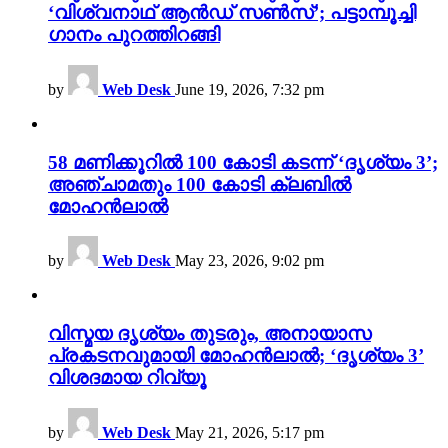
‘വിശ്വനാഥ് ആൻഡ് സൺസ്’; പട്ടാമ്പൂച്ചി
ഗാനം പുറത്തിറങ്ങി
by
Web Desk
June 19, 2026, 7:32 pm
58 മണിക്കൂറിൽ 100 കോടി കടന്ന് ‘ദൃശ്യം 3’;
അഞ്ചാമതും 100 കോടി ക്ലബിൽ
മോഹൻലാൽ
by
Web Desk
May 23, 2026, 9:02 pm
വിസ്മയ ദൃശ്യം തുടരും, അനായാസ
പ്രകടനവുമായി മോഹൻലാൽ; ‘ദൃശ്യം 3’
വിശദമായ റിവ്യൂ
by
Web Desk
May 21, 2026, 5:17 pm