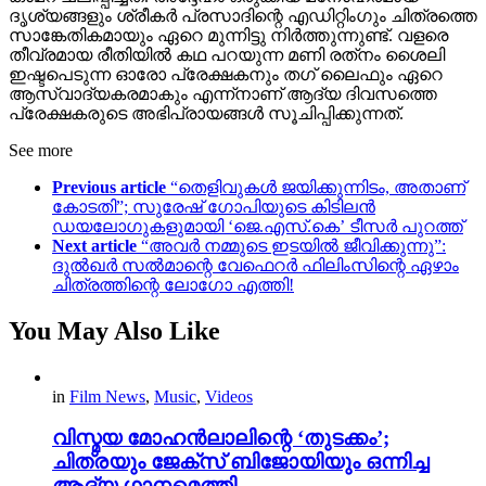
ദൃശ്യങ്ങളും ശ്രീകർ പ്രസാദിന്റെ എഡിറ്റിംഗും ചിത്രത്തെ
സാങ്കേതികമായും ഏറെ മുന്നിട്ടു നിർത്തുന്നുണ്ട്. വളരെ
തീവ്രമായ രീതിയിൽ കഥ പറയുന്ന മണി രത്‌നം ശൈലി
ഇഷ്ടപെടുന്ന ഓരോ പ്രേക്ഷകനും തഗ് ലൈഫും ഏറെ
ആസ്വാദ്യകരമാകും എന്ന്നാണ് ആദ്യ ദിവസത്തെ
പ്രേക്ഷകരുടെ അഭിപ്രായങ്ങൾ സൂചിപ്പിക്കുന്നത്.
See more
Previous article
“തെളിവുകൾ ജയിക്കുന്നിടം, അതാണ്
കോടതി”; സുരേഷ് ഗോപിയുടെ കിടിലൻ
ഡയലോഗുകളുമായി ‘ജെ.എസ്.കെ’ ടീസർ പുറത്ത്
Next article
“അവർ നമ്മുടെ ഇടയിൽ ജീവിക്കുന്നു”:
ദുൽഖർ സൽമാന്റെ വേഫെറർ ഫിലിംസിന്റെ ഏഴാം
ചിത്രത്തിന്റെ ലോഗോ എത്തി!
You May Also Like
in
Film News
,
Music
,
Videos
വിസ്മയ മോഹൻലാലിന്റെ ‘തുടക്കം’;
ചിത്രയും ജേക്സ് ബിജോയിയും ഒന്നിച്ച
ആദ്യ ഗാനമെത്തി