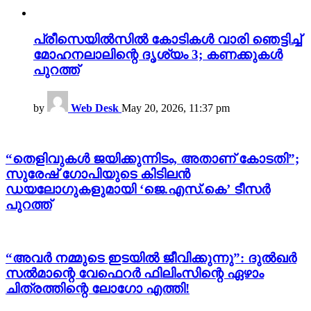
പ്രീസെയിൽസിൽ കോടികൾ വാരി ഞെട്ടിച്ച്
മോഹനലാലിന്റെ ദൃശ്യം 3; കണക്കുകൾ
പുറത്ത്
by
Web Desk
May 20, 2026, 11:37 pm
“തെളിവുകൾ ജയിക്കുന്നിടം, അതാണ് കോടതി”;
സുരേഷ് ഗോപിയുടെ കിടിലൻ
ഡയലോഗുകളുമായി ‘ജെ.എസ്.കെ’ ടീസർ
പുറത്ത്
“അവർ നമ്മുടെ ഇടയിൽ ജീവിക്കുന്നു”: ദുൽഖർ
സൽമാന്റെ വേഫെറർ ഫിലിംസിന്റെ ഏഴാം
ചിത്രത്തിന്റെ ലോഗോ എത്തി!