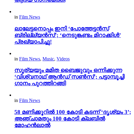
in
Film News
ലാലേട്ടനൊപ്പം ഇനി ‘പോത്തേട്ടൻസ്
ബ്രില്ല്യൻസ്’; ‘നെടുങ്കണ്ടം മിറാക്കിൾ’
പ്രഖ്യാപിച്ചു!
in
Film News
,
Music
,
Videos
സൂര്യയും മമിത ബൈജുവും ഒന്നിക്കുന്ന
‘വിശ്വനാഥ് ആൻഡ് സൺസ്’; പട്ടാമ്പൂച്ചി
ഗാനം പുറത്തിറങ്ങി
in
Film News
58 മണിക്കൂറിൽ 100 കോടി കടന്ന് ‘ദൃശ്യം 3’;
അഞ്ചാമതും 100 കോടി ക്ലബിൽ
മോഹൻലാൽ