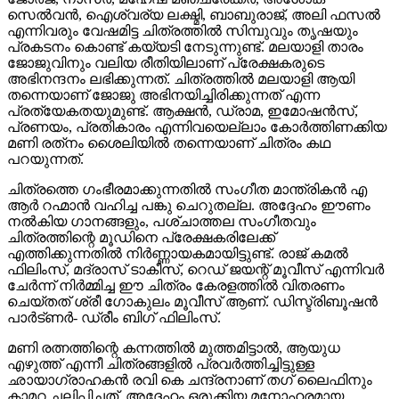
സെൽവൻ, ഐശ്വര്യ ലക്ഷ്മി, ബാബുരാജ്, അലി ഫസൽ
എന്നിവരും വേഷമിട്ട ചിത്രത്തിൽ സിമ്പുവും തൃഷയും
പ്രകടനം കൊണ്ട് കയ്യടി നേടുന്നുണ്ട്. മലയാളി താരം
ജോജുവിനും വലിയ രീതിയിലാണ് പ്രേക്ഷകരുടെ
അഭിനന്ദനം ലഭിക്കുന്നത്. ചിത്രത്തിൽ മലയാളി ആയി
തന്നെയാണ് ജോജു അഭിനയിച്ചിരിക്കുന്നത് എന്ന
പ്രത്യേകതയുമുണ്ട്. ആക്ഷൻ, ഡ്രാമ, ഇമോഷൻസ്,
പ്രണയം, പ്രതികാരം എന്നിവയെല്ലാം കോർത്തിണക്കിയ
മണി രത്‌നം ശൈലിയിൽ തന്നെയാണ് ചിത്രം കഥ
പറയുന്നത്.
ചിത്രത്തെ ഗംഭീരമാക്കുന്നതിൽ സംഗീത മാന്ത്രികൻ എ
ആർ റഹ്മാൻ വഹിച്ച പങ്കു ചെറുതല്ല. അദ്ദേഹം ഈണം
നൽകിയ ഗാനങ്ങളും, പശ്‌ചാത്തല സംഗീതവും
ചിത്രത്തിന്റെ മൂഡിനെ പ്രേക്ഷകരിലേക്ക്
എത്തിക്കുന്നതിൽ നിർണ്ണായകമായിട്ടുണ്ട്. രാജ് കമൽ
ഫിലിംസ്, മദ്രാസ് ടാകീസ്, റെഡ് ജയന്റ് മൂവീസ് എന്നിവർ
ചേർന്ന് നിർമ്മിച്ച ഈ ചിത്രം കേരളത്തിൽ വിതരണം
ചെയ്തത് ശ്രീ ഗോകുലം മൂവീസ് ആണ്. ഡിസ്ട്രിബൂഷൻ
പാർട്ണർ- ഡ്രീം ബിഗ് ഫിലിംസ്.
മണി രത്നത്തിന്റെ കന്നത്തിൽ മുത്തമിട്ടാൽ, ആയുധ
എഴുത്ത് എന്നീ ചിത്രങ്ങളിൽ പ്രവർത്തിച്ചിട്ടുള്ള
ഛായാഗ്രാഹകൻ രവി കെ ചന്ദ്രനാണ് തഗ് ലൈഫിനും
കാമറ ചലിപ്പിച്ചത്. അദ്ദേഹം ഒരുക്കിയ മനോഹരമായ