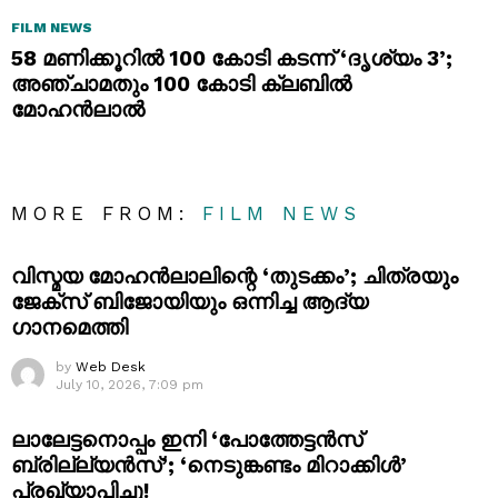
FILM NEWS
58 മണിക്കൂറിൽ 100 കോടി കടന്ന് ‘ദൃശ്യം 3’;
അഞ്ചാമതും 100 കോടി ക്ലബിൽ
മോഹൻലാൽ
MORE FROM:
FILM NEWS
വിസ്മയ മോഹൻലാലിന്റെ ‘തുടക്കം’; ചിത്രയും
ജേക്സ് ബിജോയിയും ഒന്നിച്ച ആദ്യ
ഗാനമെത്തി
by
Web Desk
July 10, 2026, 7:09 pm
ലാലേട്ടനൊപ്പം ഇനി ‘പോത്തേട്ടൻസ്
ബ്രില്ല്യൻസ്’; ‘നെടുങ്കണ്ടം മിറാക്കിൾ’
പ്രഖ്യാപിച്ചു!