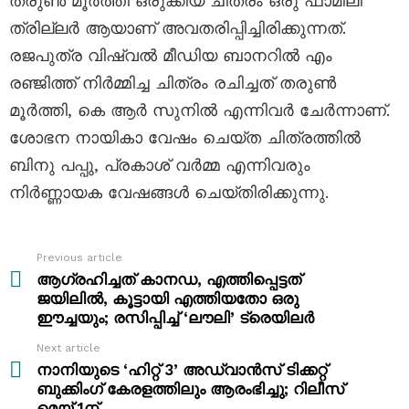
തരുൺ മൂർത്തി ഒരുക്കിയ ചിത്രം ഒരു ഫാമിലി
ത്രില്ലർ ആയാണ് അവതരിപ്പിച്ചിരിക്കുന്നത്.
രജപുത്ര വിഷ്വൽ മീഡിയ ബാനറിൽ എം
രഞ്ജിത്ത് നിർമ്മിച്ച ചിത്രം രചിച്ചത് തരുൺ
മൂർത്തി, കെ ആർ സുനിൽ എന്നിവർ ചേർന്നാണ്.
ശോഭന നായികാ വേഷം ചെയ്ത ചിത്രത്തിൽ
ബിനു പപ്പു, പ്രകാശ് വർമ്മ എന്നിവരും
നിർണ്ണായക വേഷങ്ങൾ ചെയ്തിരിക്കുന്നു.
Previous article
See
more
ആഗ്രഹിച്ചത് കാനഡ, എത്തിപ്പെട്ടത്
ജയിലിൽ, കൂട്ടായി എത്തിയതോ ഒരു
ഈച്ചയും; രസിപ്പിച്ച് ‘ലൗലി’ ട്രെയിലർ
Next article
നാനിയുടെ ‘ഹിറ്റ് 3’ അഡ്വാൻസ് ടിക്കറ്റ്
ബുക്കിംഗ് കേരളത്തിലും ആരംഭിച്ചു; റിലീസ്
മെയ് 1ന്