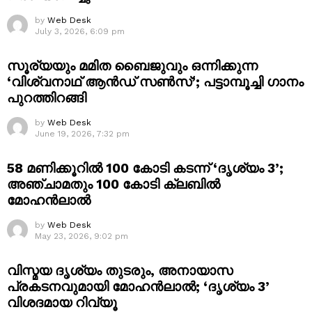
by
Web Desk
July 3, 2026, 6:09 pm
സൂര്യയും മമിത ബൈജുവും ഒന്നിക്കുന്ന
‘വിശ്വനാഥ് ആൻഡ് സൺസ്’; പട്ടാമ്പൂച്ചി ഗാനം
പുറത്തിറങ്ങി
by
Web Desk
June 19, 2026, 7:32 pm
58 മണിക്കൂറിൽ 100 കോടി കടന്ന് ‘ദൃശ്യം 3’;
അഞ്ചാമതും 100 കോടി ക്ലബിൽ
മോഹൻലാൽ
by
Web Desk
May 23, 2026, 9:02 pm
വിസ്മയ ദൃശ്യം തുടരും, അനായാസ
പ്രകടനവുമായി മോഹൻലാൽ; ‘ദൃശ്യം 3’
വിശദമായ റിവ്യൂ