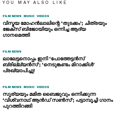
YOU MAY ALSO LIKE
FILM NEWS
MUSIC
VIDEOS
വിസ്മയ മോഹൻലാലിന്റെ ‘തുടക്കം’; ചിത്രയും
ജേക്സ് ബിജോയിയും ഒന്നിച്ച ആദ്യ
ഗാനമെത്തി
FILM NEWS
ലാലേട്ടനൊപ്പം ഇനി ‘പോത്തേട്ടൻസ്
ബ്രില്ല്യൻസ്’; ‘നെടുങ്കണ്ടം മിറാക്കിൾ’
പ്രഖ്യാപിച്ചു!
FILM NEWS
MUSIC
VIDEOS
സൂര്യയും മമിത ബൈജുവും ഒന്നിക്കുന്ന
‘വിശ്വനാഥ് ആൻഡ് സൺസ്’; പട്ടാമ്പൂച്ചി ഗാനം
പുറത്തിറങ്ങി