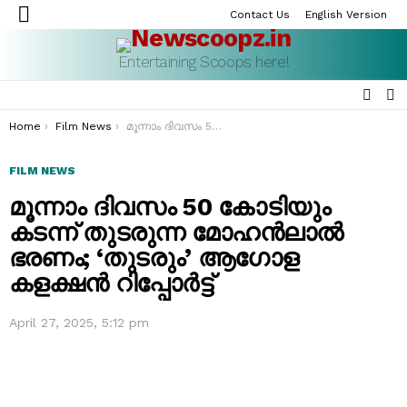
Contact Us
English Version
Menu
Entertaining Scoops here!
SEAR
S
S
You are here:
Home
Film News
മൂന്നാം ദിവസം 50 കോടിയും കടന്ന് തുടരുന്ന മോഹൻലാൽ ഭരണം; ‘തുടരും’ ആഗോള കളക്ഷൻ റിപ്പോർട്ട്
FILM NEWS
മൂന്നാം ദിവസം 50 കോടിയും
കടന്ന് തുടരുന്ന മോഹൻലാൽ
ഭരണം; ‘തുടരും’ ആഗോള
കളക്ഷൻ റിപ്പോർട്ട്
April 27, 2025, 5:12 pm