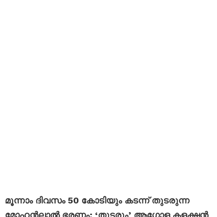
മൂന്നാം ദിവസം 50 കോടിയും കടന്ന് തുടരുന്ന
മോഹൻലാൽ ഭരണം; ‘തുടരും’ ആഗോള കളക്ഷൻ