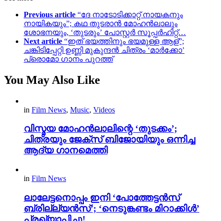
Previous article
“ദേ നാടോടിക്കാറ്റ് നായകനും
നായികയും”; കഥ തുടരാൻ മോഹൻലാലും
ശോഭനയും, ‘തുടരും’ പോസ്റ്റർ സൂപ്പർഹിറ്റ്…
Next article
“ഇത് ഭയത്തിനും ഭയമുള്ള ആള്”;
ചങ്കിടിപ്പേറ്റി ഉണ്ണി മുകുന്ദൻ ചിത്രം ‘മാർക്കോ’
പ്രൊമോ ഗാനം പുറത്ത്
You May Also Like
in
Film News
,
Music
,
Videos
വിസ്മയ മോഹൻലാലിന്റെ ‘തുടക്കം’;
ചിത്രയും ജേക്സ് ബിജോയിയും ഒന്നിച്ച
ആദ്യ ഗാനമെത്തി
in
Film News
ലാലേട്ടനൊപ്പം ഇനി ‘പോത്തേട്ടൻസ്
ബ്രില്ല്യൻസ്’; ‘നെടുങ്കണ്ടം മിറാക്കിൾ’
പ്രഖ്യാപിച്ചു!