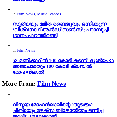
in
Film News
,
Music
,
Videos
സൂര്യയും മമിത ബൈജുവും ഒന്നിക്കുന്ന
‘വിശ്വനാഥ് ആൻഡ് സൺസ്’; പട്ടാമ്പൂച്ചി
ഗാനം പുറത്തിറങ്ങി
in
Film News
58 മണിക്കൂറിൽ 100 കോടി കടന്ന് ‘ദൃശ്യം 3’;
അഞ്ചാമതും 100 കോടി ക്ലബിൽ
മോഹൻലാൽ
More From:
Film News
വിസ്മയ മോഹൻലാലിന്റെ ‘തുടക്കം’;
ചിത്രയും ജേക്സ് ബിജോയിയും ഒന്നിച്ച
ആദ്യ ഗാനമെത്തി