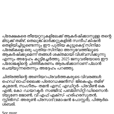
പ്രേക്ഷകരെ തീയേറ്ററുകളിലേക്ക് ആകർഷിക്കാനുള്ള തന്റെ
മിടുക്ക് തമിഴ്, തെലുങ്ക് മാർക്കറ്റുകളിൽ സന്ദീപ് കിഷൻ
തെളിയിച്ചിട്ടുണ്ടെന്നും ഈ പുതിയ കൂട്ടുകെട്ട് സിനിമാ
പ്രേമികളെ ഒരു പുതിയ സിനിമാ അനുഭവത്തിലൂടെ
ആകർഷിക്കുമെന്ന് തങ്ങൾ ശക്തമായി വിശ്വസിക്കുന്നു
എന്നും അദ്ദേഹം കൂട്ടിച്ചേർത്തു. 2025 ജനുവരിയോടെ ഈ
പ്രോജക്ടിന്റെ ചിത്രീകരണം ആരംഭിക്കാനാണ് പ്ലാൻ
ചെയ്യുന്നതെന്നും അദ്ദേഹം പറഞ്ഞു.
ചിത്രത്തിന്റെ അണിയറപ്രവർത്തകരുടെ വിവരങ്ങൾ:
ഹെഡ് ഓഫ് ലൈക്ക പ്രൊഡക്ഷൻസ്- ജികെഎം തമിഴ്
കുമരൻ, സംഗീതം- തമൻ എസ്, എഡിറ്റർ- പ്രവീൺ കെ
എൽ, കോ -ഡയറക്ടർ- സഞ്ജീവ്, പബ്ലിസിറ്റി ഡിസൈൻ-
ട്യൂണേ ജോൺ, വി എഫ് എക്സ്- ഹരിഹരസുതൻ,
സ്റ്റിൽസ്- അരുൺ പ്രസാദ് (മോഷൻ പോസ്റ്റർ), പിആർഒ-
ശബരി.
See more