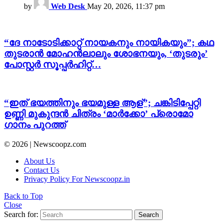
by
Web Desk
May 20, 2026, 11:37 pm
“ദേ നാടോടിക്കാറ്റ് നായകനും നായികയും”; കഥ
തുടരാൻ മോഹൻലാലും ശോഭനയും, ‘തുടരും’
പോസ്റ്റർ സൂപ്പർഹിറ്റ്…
“ഇത് ഭയത്തിനും ഭയമുള്ള ആള്”; ചങ്കിടിപ്പേറ്റി
ഉണ്ണി മുകുന്ദൻ ചിത്രം ‘മാർക്കോ’ പ്രൊമോ
ഗാനം പുറത്ത്
© 2026 | Newscoopz.com
About Us
Contact Us
Privacy Policy For Newscoopz.in
Back to Top
Close
Search for:
Search