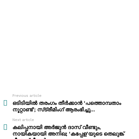
Previous article
See
more
ഒടിടിയിൽ തരംഗം തീർക്കാൻ ‘പത്തൊമ്പതാം
നൂറ്റാണ്ട്’; സ്‌ട്രീമിംഗ്‌ ആരംഭിച്ചു…
Next article
കലിപ്പനായി അർജുൻ ദാസ് വീണ്ടും,
നായികയായി അനിഖ; ‘കപ്പേള’യുടെ തെലുങ്ക്