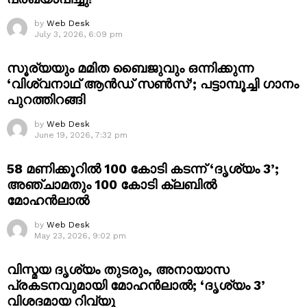
by
Web Desk
July 3, 2026, 6:09 pm
സൂര്യയും മമിത ബൈജുവും ഒന്നിക്കുന്ന
‘വിശ്വനാഥ് ആൻഡ് സൺസ്’; പട്ടാമ്പൂച്ചി ഗാനം
പുറത്തിറങ്ങി
by
Web Desk
June 19, 2026, 7:32 pm
58 മണിക്കൂറിൽ 100 കോടി കടന്ന് ‘ദൃശ്യം 3’;
അഞ്ചാമതും 100 കോടി ക്ലബിൽ
മോഹൻലാൽ
by
Web Desk
May 23, 2026, 9:02 pm
വിസ്മയ ദൃശ്യം തുടരും, അനായാസ
പ്രകടനവുമായി മോഹൻലാൽ; ‘ദൃശ്യം 3’
വിശദമായ റിവ്യൂ