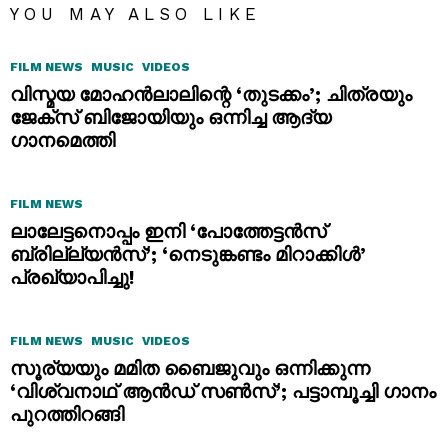
YOU MAY ALSO LIKE
FILM NEWS
MUSIC
VIDEOS
വിസ്മയ മോഹൻലാലിന്റെ ‘തുടക്കം’; ചിത്രയും
ജേക്സ് ബിജോയിയും ഒന്നിച്ച ആദ്യ
ഗാനമെത്തി
FILM NEWS
ലാലേട്ടനൊപ്പം ഇനി ‘പോത്തേട്ടൻസ്
ബ്രില്ല്യൻസ്’; ‘നെടുങ്കണ്ടം മിറാക്കിൾ’
പ്രഖ്യാപിച്ചു!
FILM NEWS
MUSIC
VIDEOS
സൂര്യയും മമിത ബൈജുവും ഒന്നിക്കുന്ന
‘വിശ്വനാഥ് ആൻഡ് സൺസ്’; പട്ടാമ്പൂച്ചി ഗാനം
പുറത്തിറങ്ങി