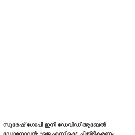
സുരേഷ് ഗോപി ഇനി ഡേവിഡ് ആബേൽ
ഡോനോവൻ; ‘ജെ.എസ്.കെ’ ചിത്രീകരണം