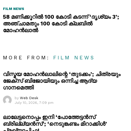
FILM NEWS
58 മണിക്കൂറിൽ 100 കോടി കടന്ന് ‘ദൃശ്യം 3’;
അഞ്ചാമതും 100 കോടി ക്ലബിൽ
മോഹൻലാൽ
MORE FROM:
FILM NEWS
വിസ്മയ മോഹൻലാലിന്റെ ‘തുടക്കം’; ചിത്രയും
ജേക്സ് ബിജോയിയും ഒന്നിച്ച ആദ്യ
ഗാനമെത്തി
by
Web Desk
July 10, 2026, 7:09 pm
ലാലേട്ടനൊപ്പം ഇനി ‘പോത്തേട്ടൻസ്
ബ്രില്ല്യൻസ്’; ‘നെടുങ്കണ്ടം മിറാക്കിൾ’
പ്രഖ്യാപിച്ചു!