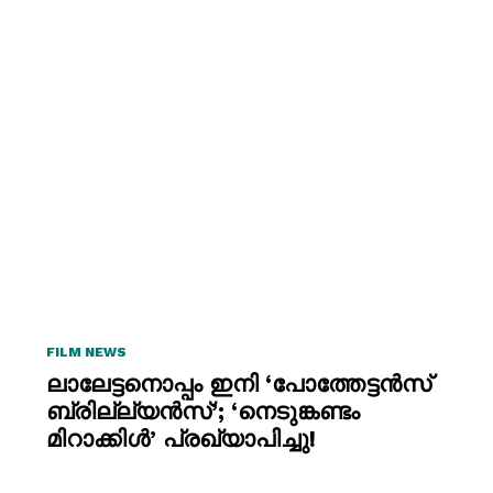
FILM NEWS
ലാലേട്ടനൊപ്പം ഇനി ‘പോത്തേട്ടൻസ്
ബ്രില്ല്യൻസ്’; ‘നെടുങ്കണ്ടം
മിറാക്കിൾ’ പ്രഖ്യാപിച്ചു!