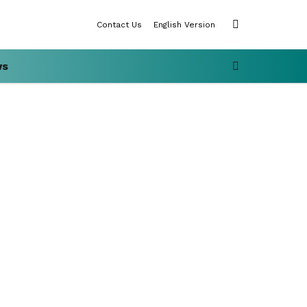
SWITCH
Contact Us
English Version
SKIN
SEARCH
ws