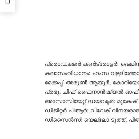
പ്രൊഡക്ഷൻ കൺട്രോളർ: ഷെമിൻ
കലാസംവിധാനം: ഹംസ വള്ളിത്തോട്, വസ
മേക്കപ്പ്: അരുൺ ആയുർ, കോറിയ
പ്രഭു, ചീഫ് ഫൈനാൻഷ്യൽ ഓഫീസ
അസോസിയേറ്റ് ഡയറക്ടർ: മുകേഷ് മുര
ഡിജിറ്റർ പിആർ: വിവേക് വിനയരാജ്, 
ഡിസൈൻസ്: യെല്ലോ ടൂത്ത്, പി