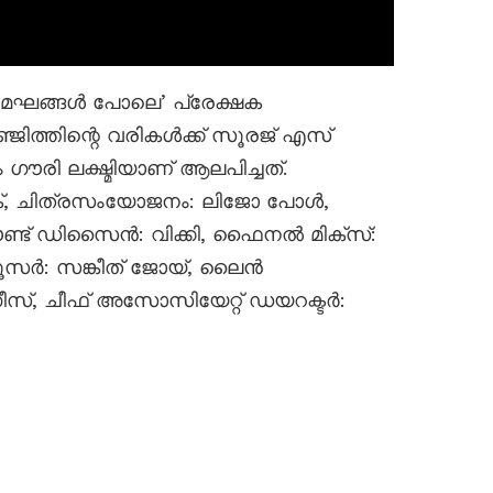
മേഘങ്ങൾ പോലെ’ പ്രേക്ഷക
്ജിത്തിന്റെ വരികൾക്ക് സൂരജ് എസ്
ഗൗരി ലക്ഷ്മിയാണ് ആലപിച്ചത്.
ചിത്രസംയോജനം: ലിജോ പോൾ,
ൗണ്ട് ഡിസൈൻ: വിക്കി, ഫൈനൽ മിക്സ്:
ഡ്യൂസർ: സങ്കീത് ജോയ്, ലൈൻ
സ്, ചീഫ് അസോസിയേറ്റ് ഡയറക്ടർ: