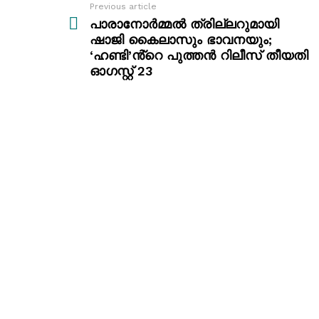
Previous article
See
more
പാരാനോർമ്മൽ ത്രില്ലറുമായി
ഷാജി കൈലാസും ഭാവനയും;
‘ഹണ്ടി’ൻ്റെ പുത്തൻ റിലീസ് തീയതി
ഓഗസ്റ്റ് 23