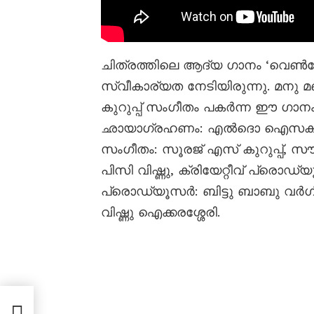
ചിത്രത്തിലെ ആദ്യ ഗാനം ‘വെൺ
സ്വീകാര്യത നേടിയിരുന്നു. മനു മഞ
കുറുപ്പ് സംഗീതം പകർന്ന ഈ ഗാനം 
ഛായാഗ്രഹണം: എൽദൊ ഐസക്, 
സംഗീതം: സൂരജ് എസ് കുറുപ്പ്, സ
പിസി വിഷ്ണു, ക്രിയേറ്റീവ് പ്രൊ
പ്രൊഡ്യൂസർ: ബിട്ടു ബാബു വർഗീ
വിഷ്ണു ഐക്കരശ്ശേരി.
ജി
െ