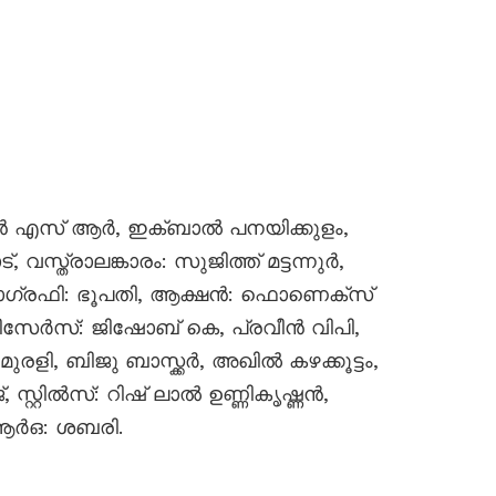
 എസ് ആർ, ഇക്ബാൽ പനയിക്കുളം,
്ത്രാലങ്കാരം: സുജിത്ത് മട്ടന്നുർ,
ോഗ്രഫി: ഭൂപതി, ആക്ഷൻ: ഫൊണെക്സ്
േർസ്: ജിഷോബ് കെ, പ്രവീൻ വിപി,
ളി, ബിജു ബാസ്ക്കർ, അഖിൽ കഴക്കൂട്ടം,
സ്റ്റിൽസ്: റിഷ് ലാൽ ഉണ്ണികൃഷ്ണൻ,
ആർഒ: ശബരി.