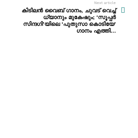
Next article
കിടിലൻ വൈബ് ഗാനം, ചുവട് വെച്ച്
ധ്യാനും മുകേഷും; ‘സൂപ്പർ
സിന്ദഗി’യിലെ ‘പുതുസാ കൊടിയേ’
ഗാനം എത്തി…