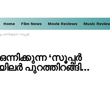
Home
Film News
Movie Reviews
Music Revie
ൂപ്പർ സിന്ദഗി’യുടെ ട്രെയിലർ പുറത്തിറങ്ങി…
്നിക്കുന്ന ‘സൂപ്പർ
യിലർ പുറത്തിറങ്ങി…