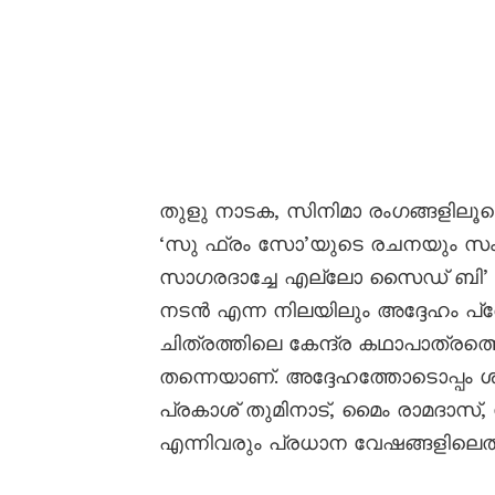
തുളു നാടക, സിനിമാ രംഗങ്ങളിലൂട
‘സു ഫ്രം സോ’യുടെ രചനയും സംവിധ
സാഗരദാച്ചേ എല്ലോ സൈഡ് ബി’ എ
നടൻ എന്ന നിലയിലും അദ്ദേഹം പ്
ചിത്രത്തിലെ കേന്ദ്ര കഥാപാത്രത്തെ
തന്നെയാണ്. അദ്ദേഹത്തോടൊപ്പം 
പ്രകാശ് തുമിനാട്, മൈം രാമദാസ്,
എന്നിവരും പ്രധാന വേഷങ്ങളിലെത്ത