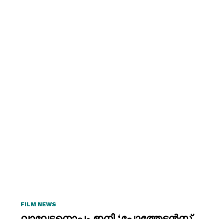
FILM NEWS
ലാലേട്ടനൊപ്പം ഇനി ‘പോത്തേട്ടൻസ്