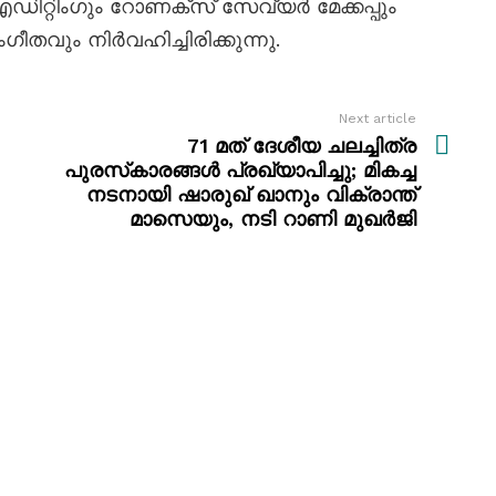
്ടി എഡിറ്റിംഗും റോണക്സ് സേവ്യർ മേക്കപ്പും
ീതവും നിർവഹിച്ചിരിക്കുന്നു.
Next article
71 മത് ദേശീയ ചലച്ചിത്ര
പുരസ്‍കാരങ്ങൾ പ്രഖ്യാപിച്ചു; മികച്ച
നടനായി ഷാരുഖ് ഖാനും വിക്രാന്ത്
മാസെയും, നടി റാണി മുഖർജി