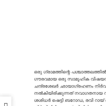
ഒരു ഗ്രാമത്തിന്റെ പശ്ചാത്തലത്തി
ഗൗരവമായ ഒരു സാമൂഹിക വിഷയവും
ചന്ദ്രശേഖർ ഛായാഗ്രഹണം നിർവഹി
നൽകിയിരിക്കുന്നത് നവാഗതനായ സുമ
ശശിധർ ഷെട്ടി ബറോഡ, രവി റായ്