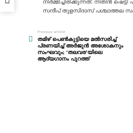
നിർമ്മിച്ചിരിക്കുന്നത്. നിതിൻ ഷെട
നം
സന്ദീപ് തുളസിദാസ് പശ്ചാത്തല സംഗ
Previous article
See
more
തമിഴ് പെൺകുട്ടിയെ മൽസരിച്ച്
പ്രണയിച്ച് അർജുൻ അശോകനും
സംഘവും; ‘തലവര’യിലെ
ആദ്യഗാനം പുറത്ത്