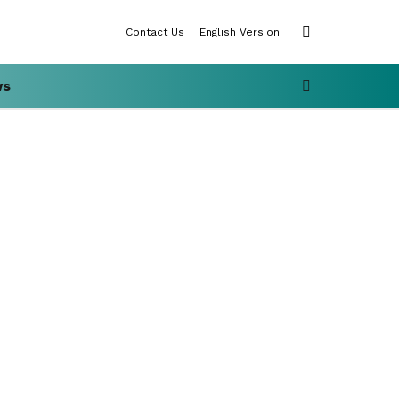
SWITCH
Contact Us
English Version
SKIN
SEARCH
ws