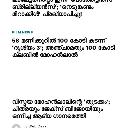
ബ്രില്ല്യൻസ്’; ‘നെടുങ്കണ്ടം
മിറാക്കിൾ’ പ്രഖ്യാപിച്ചു!
FILM NEWS
58 മണിക്കൂറിൽ 100 കോടി കടന്ന്
‘ദൃശ്യം 3’; അഞ്ചാമതും 100 കോടി
ക്ലബിൽ മോഹൻലാൽ
വിസ്മയ മോഹൻലാലിന്റെ ‘തുടക്കം’;
ചിത്രയും ജേക്സ് ബിജോയിയും
ഒന്നിച്ച ആദ്യ ഗാനമെത്തി
by
Web Desk