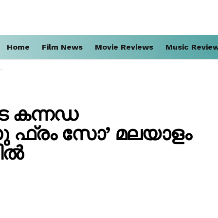
Home
Film News
Movie Reviews
Music Revie
ടെ കന്നഡ
‘സു ഫ്രം സോ’ മലയാളം
ളിൽ