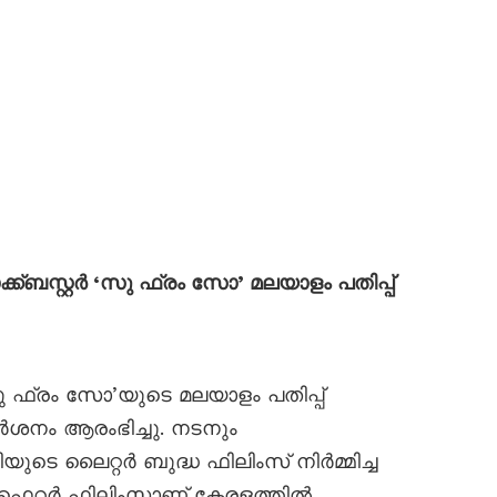
്ക്ബസ്റ്റർ ‘സു ഫ്രം സോ’ മലയാളം പതിപ്പ്
സു ഫ്രം സോ’യുടെ മലയാളം പതിപ്പ്
ർശനം ആരംഭിച്ചു. നടനും
ുടെ ലൈറ്റർ ബുദ്ധ ഫിലിംസ് നിർമ്മിച്ച
േഫെറർ ഫിലിംസാണ് കേരളത്തിൽ