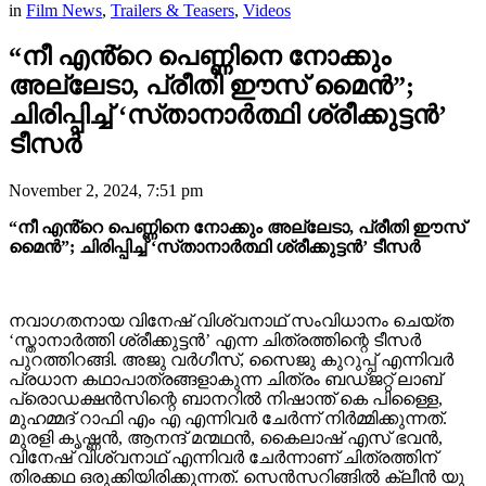
in
Film News
,
Trailers & Teasers
,
Videos
“നീ എൻ്റെ പെണ്ണിനെ നോക്കും
അല്ലേടാ, പ്രീതി ഈസ് മൈൻ”;
ചിരിപ്പിച്ച് ‘സ്‌താനാർത്ഥി ശ്രീക്കുട്ടൻ’
ടീസർ
November 2, 2024, 7:51 pm
“നീ എൻ്റെ പെണ്ണിനെ നോക്കും അല്ലേടാ, പ്രീതി ഈസ്
മൈൻ”; ചിരിപ്പിച്ച് ‘സ്‌താനാർത്ഥി ശ്രീക്കുട്ടൻ’ ടീസർ
നവാഗതനായ വിനേഷ് വിശ്വനാഥ് സംവിധാനം ചെയ്ത
‘സ്താനാർത്തി ശ്രീക്കുട്ടൻ’ എന്ന ചിത്രത്തിന്റെ ടീസർ
പുറത്തിറങ്ങി. അജു വർഗീസ്, സൈജു കുറുപ്പ് എന്നിവർ
പ്രധാന കഥാപാത്രങ്ങളാകുന്ന ചിത്രം ബഡ്ജറ്റ് ലാബ്
പ്രൊഡക്ഷൻസിന്റെ ബാനറിൽ നിഷാന്ത് കെ പിള്ളൈ,
മുഹമ്മദ് റാഫി എം എ എന്നിവർ ചേർന്ന് നിർമ്മിക്കുന്നത്.
മുരളി കൃഷ്ണൻ, ആനന്ദ് മന്മഥൻ, കൈലാഷ് എസ് ഭവൻ,
വിനേഷ് വിശ്വനാഥ് എന്നിവർ ചേർന്നാണ് ചിത്രത്തിന്
തിരക്കഥ ഒരുക്കിയിരിക്കുന്നത്. സെൻസറിങ്ങിൽ ക്ലീൻ യു