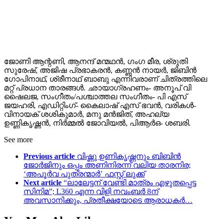
ജോണി ആന്റണി, ആനന്ദ് മന്മഥൻ, ഗംഗ മീര, ശ്രുതി
സുരേഷ്, അജിഷ പ്രഭാകരൻ, കണ്ണൻ നായർ, ജിബിൻ
ഗോപിനാഥ്, ശ്രീനാഥ് ബാബു എന്നിവരാണ് ചിത്രത്തിലെ
മറ്റ് പ്രധാന താരങ്ങൾ. ഛായാഗ്രഹണം- അനൂപ് വി
ഷൈലജ, സംഗീതം/പശ്ചാത്തല സംഗീതം- പി എസ്
ജയഹരി, എഡിറ്റിംഗ്- കൈലാഷ് എസ് ഭവൻ, വരികൾ-
വിനായക് ശശികുമാർ, മനു മൻജിത്, അഹല്യ
ഉണ്ണികൃഷ്ണൻ, നിർമ്മൽ ജോവിയൽ, പിആർഒ- ശബരി.
See more
Previous article
വിഷ്ണു ഉണികൃഷ്ണനും ബിബിൻ
ജോർജിനും ഒപ്പം അണിനിരന്ന് വലിയ താരനിര;
‘അപൂർവ പുത്രന്മാർ’ ഫസ്റ്റ് ലുക്ക്
Next article
“ലാലേട്ടന് വേണ്ടി മാത്രം എഴുതപ്പെട്ട
സിനിമ”; L360 എന്ന വിളി നവംബർ 8ന്
അവസാനിക്കും, പ്രതീക്ഷയോടെ ആരാധകർ…