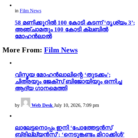
in
Film News
58 മണിക്കൂറിൽ 100 കോടി കടന്ന് ‘ദൃശ്യം 3’;
അഞ്ചാമതും 100 കോടി ക്ലബിൽ
മോഹൻലാൽ
More From:
Film News
വിസ്മയ മോഹൻലാലിന്റെ ‘തുടക്കം’;
ചിത്രയും ജേക്സ് ബിജോയിയും ഒന്നിച്ച
ആദ്യ ഗാനമെത്തി
by
Web Desk
July 10, 2026, 7:09 pm
ലാലേട്ടനൊപ്പം ഇനി ‘പോത്തേട്ടൻസ്
ബ്രില്ല്യൻസ്’; ‘നെടുങ്കണ്ടം മിറാക്കിൾ’