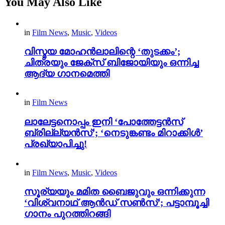
You May Also Like
in
Film News
,
Music
,
Videos
വിസ്മയ മോഹൻലാലിന്റെ ‘തുടക്കം’;
ചിത്രയും ജേക്സ് ബിജോയിയും ഒന്നിച്ച
ആദ്യ ഗാനമെത്തി
in
Film News
ലാലേട്ടനൊപ്പം ഇനി ‘പോത്തേട്ടൻസ്
ബ്രില്ല്യൻസ്’; ‘നെടുങ്കണ്ടം മിറാക്കിൾ’
പ്രഖ്യാപിച്ചു!
in
Film News
,
Music
,
Videos
സൂര്യയും മമിത ബൈജുവും ഒന്നിക്കുന്ന
‘വിശ്വനാഥ് ആൻഡ് സൺസ്’; പട്ടാമ്പൂച്ചി
ഗാനം പുറത്തിറങ്ങി