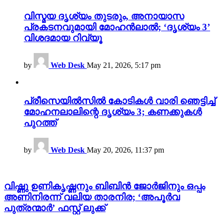
വിസ്മയ ദൃശ്യം തുടരും, അനായാസ
പ്രകടനവുമായി മോഹൻലാൽ; ‘ദൃശ്യം 3’
വിശദമായ റിവ്യൂ
by
Web Desk
May 21, 2026, 5:17 pm
പ്രീസെയിൽസിൽ കോടികൾ വാരി ഞെട്ടിച്ച്
മോഹനലാലിന്റെ ദൃശ്യം 3; കണക്കുകൾ
പുറത്ത്
by
Web Desk
May 20, 2026, 11:37 pm
വിഷ്ണു ഉണികൃഷ്ണനും ബിബിൻ ജോർജിനും ഒപ്പം
അണിനിരന്ന് വലിയ താരനിര; ‘അപൂർവ
പുത്രന്മാർ’ ഫസ്റ്റ് ലുക്ക്