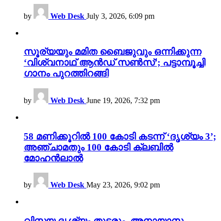
by
Web Desk
July 3, 2026, 6:09 pm
സൂര്യയും മമിത ബൈജുവും ഒന്നിക്കുന്ന
‘വിശ്വനാഥ് ആൻഡ് സൺസ്’; പട്ടാമ്പൂച്ചി
ഗാനം പുറത്തിറങ്ങി
by
Web Desk
June 19, 2026, 7:32 pm
58 മണിക്കൂറിൽ 100 കോടി കടന്ന് ‘ദൃശ്യം 3’;
അഞ്ചാമതും 100 കോടി ക്ലബിൽ
മോഹൻലാൽ
by
Web Desk
May 23, 2026, 9:02 pm
വിസ്മയ ദൃശ്യം തുടരും, അനായാസ