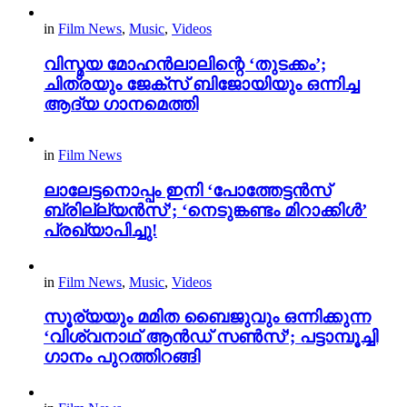
in
Film News
,
Music
,
Videos
വിസ്മയ മോഹൻലാലിന്റെ ‘തുടക്കം’;
ചിത്രയും ജേക്സ് ബിജോയിയും ഒന്നിച്ച
ആദ്യ ഗാനമെത്തി
in
Film News
ലാലേട്ടനൊപ്പം ഇനി ‘പോത്തേട്ടൻസ്
ബ്രില്ല്യൻസ്’; ‘നെടുങ്കണ്ടം മിറാക്കിൾ’
പ്രഖ്യാപിച്ചു!
in
Film News
,
Music
,
Videos
സൂര്യയും മമിത ബൈജുവും ഒന്നിക്കുന്ന
‘വിശ്വനാഥ് ആൻഡ് സൺസ്’; പട്ടാമ്പൂച്ചി
ഗാനം പുറത്തിറങ്ങി