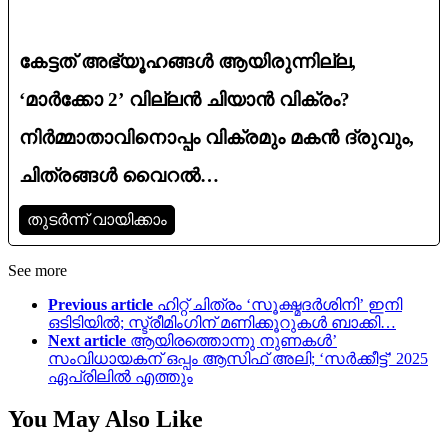
കേട്ടത് അഭ്യൂഹങ്ങൾ ആയിരുന്നില്ല,
‘മാർക്കോ 2’ വില്ലൻ ചിയാൻ വിക്രം?
നിർമ്മാതാവിനൊപ്പം വിക്രമും മകൻ ദ്രുവും,
ചിത്രങ്ങൾ വൈറൽ…
തുടര്‍ന്ന് വായിക്കാം
See more
Previous article
ഹിറ്റ് ചിത്രം ‘സൂക്ഷ്മദർശിനി’ ഇനി
ഒടിടിയിൽ; സ്ട്രീമിംഗിന് മണിക്കൂറുകൾ ബാക്കി…
Next article
ആയിരത്തൊന്നു നുണകൾ’
സംവിധായകന് ഒപ്പം ആസിഫ് അലി; ‘സർക്കീട്ട്’ 2025
ഏപ്രിലിൽ എത്തും
You May Also Like