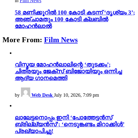
in
Film News
58 മണിക്കൂറിൽ 100 കോടി കടന്ന് ‘ദൃശ്യം 3’;
അഞ്ചാമതും 100 കോടി ക്ലബിൽ
മോഹൻലാൽ
More From:
Film News
വിസ്മയ മോഹൻലാലിന്റെ ‘തുടക്കം’;
ചിത്രയും ജേക്സ് ബിജോയിയും ഒന്നിച്ച
ആദ്യ ഗാനമെത്തി
by
Web Desk
July 10, 2026, 7:09 pm
ലാലേട്ടനൊപ്പം ഇനി ‘പോത്തേട്ടൻസ്
ബ്രില്ല്യൻസ്’; ‘നെടുങ്കണ്ടം മിറാക്കിൾ’
പ്രഖ്യാപിച്ചു!