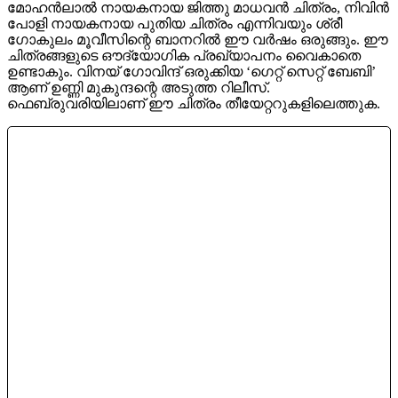
മോഹൻലാൽ നായകനായ ജിത്തു മാധവൻ ചിത്രം, നിവിൻ
പോളി നായകനായ പുതിയ ചിത്രം എന്നിവയും ശ്രീ
ഗോകുലം മൂവീസിന്റെ ബാനറിൽ ഈ വർഷം ഒരുങ്ങും. ഈ
ചിത്രങ്ങളുടെ ഔദ്യോഗിക പ്രഖ്യാപനം വൈകാതെ
ഉണ്ടാകും. വിനയ് ഗോവിന്ദ് ഒരുക്കിയ ‘ഗെറ്റ് സെറ്റ് ബേബി’
ആണ് ഉണ്ണി മുകുന്ദന്റെ അടുത്ത റിലീസ്.
ഫെബ്രുവരിയിലാണ് ഈ ചിത്രം തീയേറ്ററുകളിലെത്തുക.