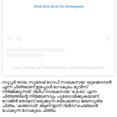
View this post on Instagram
A post shared by Krishnamoorthy (@sr.krishnamoorthy)
സൂപ്പർ താരം സുരേഷ് ഗോപി നായകനായ ‘ഒറ്റക്കൊമ്പൻ
എന്ന ചിത്രമാണ് ഇപ്പോൾ ഗോകുലം മൂവീസ്
നിർമ്മിക്കുന്നത്. ദിലീപ് നായകനായ ‘ഭ.ഭ.ബ’ എന്ന
ചിത്രത്തിന്റെ നിർമ്മാണവും പുരോഗമിക്കുകയാണ്.
റോജിൻ തോമസ് ഒരുക്കുന്ന ബ്രഹ്മാണ്ഡ ജയസൂര്യ
ചിത്രം ‘കത്തനാർ’ ആണ് ഇനി റിലീസ് ചെയ്യാൻ
പോകുന്ന ഗോകുലം ചിത്രം.