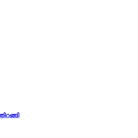
തിറങ്ങി