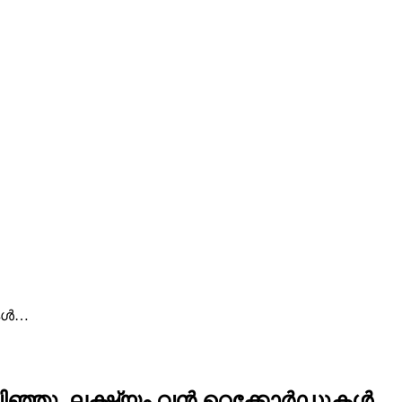
ുകൾ…
 കവിഞ്ഞു, ലക്ഷ്യം വൻ റെക്കോർഡുകൾ…