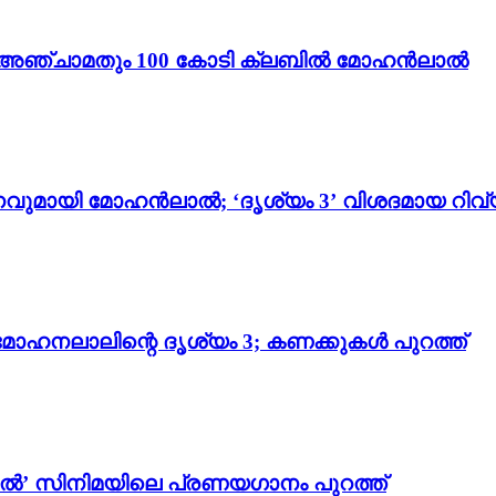
ം 3’; അഞ്ചാമതും 100 കോടി ക്ലബിൽ മോഹൻലാൽ
വുമായി മോഹൻലാൽ; ‘ദൃശ്യം 3’ വിശദമായ റിവ്
മോഹനലാലിന്റെ ദൃശ്യം 3; കണക്കുകൾ പുറത്ത്
ാൽ’ സിനിമയിലെ പ്രണയഗാനം പുറത്ത്