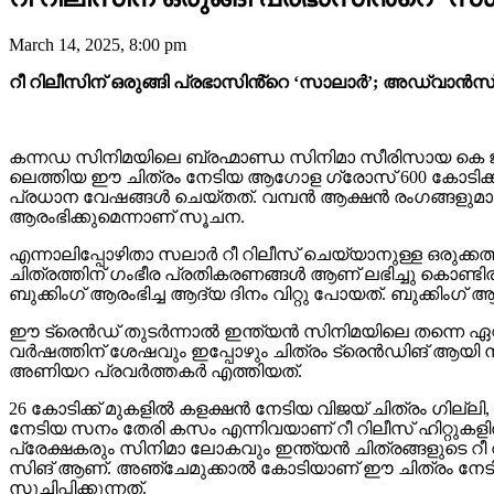
March 14, 2025, 8:00 pm
റീ റിലീസിന് ഒരുങ്ങി പ്രഭാസിൻ്റെ ‘സാലാർ’; അഡ്വാൻസ
കന്നഡ സിനിമയിലെ ബ്രഹ്മാണ്ഡ സിനിമാ സീരിസായ കെ ജി എ
ലെത്തിയ ഈ ചിത്രം നേടിയ ആഗോള ഗ്രോസ് 600 കോടിക്ക് മ
പ്രധാന വേഷങ്ങൾ ചെയ്തത്. വമ്പൻ ആക്ഷൻ രംഗങ്ങളുമ
ആരംഭിക്കുമെന്നാണ് സൂചന.
എന്നാലിപ്പോഴിതാ സലാർ റീ റിലീസ് ചെയ്യാനുള്ള ഒരുക്കത
ചിത്രത്തിന് ഗംഭീര പ്രതികരണങ്ങൾ ആണ് ലഭിച്ചു കൊണ്ടിരിക
ബുക്കിംഗ് ആരംഭിച്ച ആദ്യ ദിനം വിറ്റു പോയത്. ബുക്കിംഗ് ആരം
ഈ ട്രെൻഡ് തുടർന്നാൽ ഇന്ത്യൻ സിനിമയിലെ തന്നെ ഏറ്റവും
വർഷത്തിന് ശേഷവും ഇപ്പോഴും ചിത്രം ട്രെൻഡിങ് ആയി ന
അണിയറ പ്രവർത്തകർ എത്തിയത്.
26 കോടിക്ക് മുകളിൽ കളക്ഷൻ നേടിയ വിജയ് ചിത്രം ഗില്ലി,
നേടിയ സനം തേരി കസം എന്നിവയാണ് റീ റിലീസ് ഹിറ്റുകള
പ്രേക്ഷകരും സിനിമാ ലോകവും ഇന്ത്യൻ ചിത്രങ്ങളുടെ റീ
സിങ് ആണ്. അഞ്ചേമുക്കാൽ കോടിയാണ് ഈ ചിത്രം നേടിയ
സൂചിപ്പിക്കുന്നത്.