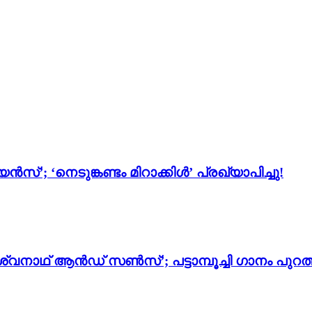
സ്’; ‘നെടുങ്കണ്ടം മിറാക്കിൾ’ പ്രഖ്യാപിച്ചു!
്വനാഥ് ആൻഡ് സൺസ്’; പട്ടാമ്പൂച്ചി ഗാനം പുറത്