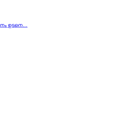
ാപനം ഉടനെ…