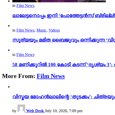
in
Film News
ലാലേട്ടനൊപ്പം ഇനി ‘പോത്തേട്ടൻസ് ബ്രില്ല്യൻ
in
Film News
,
Music
,
Videos
സൂര്യയും മമിത ബൈജുവും ഒന്നിക്കുന്ന ‘വിശ
in
Film News
58 മണിക്കൂറിൽ 100 കോടി കടന്ന് ‘ദൃശ്യ
More From:
Film News
വിസ്മയ മോഹൻലാലിന്റെ ‘തുടക്കം’; ചിത്രയു
by
Web Desk
July 10, 2026, 7:09 pm