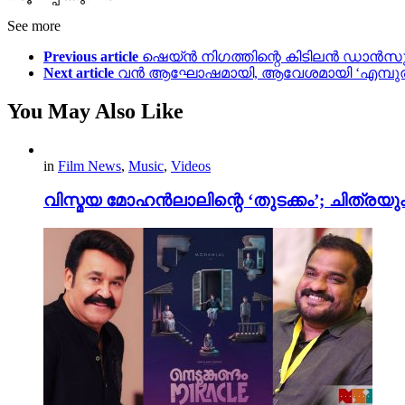
See more
Previous article
ഷെയ്ൻ നിഗത്തിന്റെ കിടിലൻ ഡാൻസ
Next article
വൻ ആഘോഷമായി, ആവേശമായി ‘എമ്പുരാൻ’
You May Also Like
in
Film News
,
Music
,
Videos
വിസ്മയ മോഹൻലാലിന്റെ ‘തുടക്കം’; ചിത്രയു