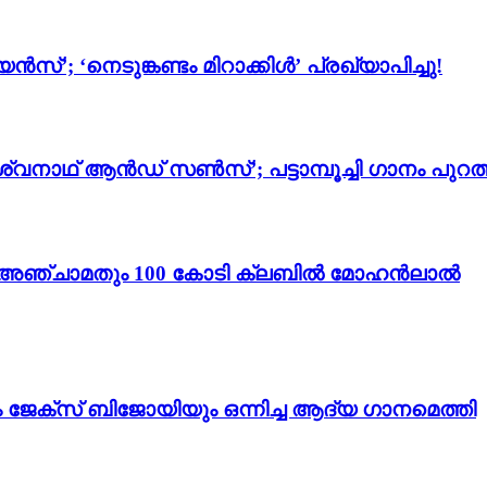
സ്’; ‘നെടുങ്കണ്ടം മിറാക്കിൾ’ പ്രഖ്യാപിച്ചു!
്വനാഥ് ആൻഡ് സൺസ്’; പട്ടാമ്പൂച്ചി ഗാനം പുറത്
ം 3’; അഞ്ചാമതും 100 കോടി ക്ലബിൽ മോഹൻലാൽ
ം ജേക്സ് ബിജോയിയും ഒന്നിച്ച ആദ്യ ഗാനമെത്തി