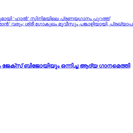
ുമായി ‘ഹാൽ’ സിനിമയിലെ പ്രണയഗാനം പുറത്ത്
 വരും; ശ്രീ ഗോകുലം മൂവീസും പങ്കാളിയായി, പ്രഖ്യ
ം ജേക്സ് ബിജോയിയും ഒന്നിച്ച ആദ്യ ഗാനമെത്തി