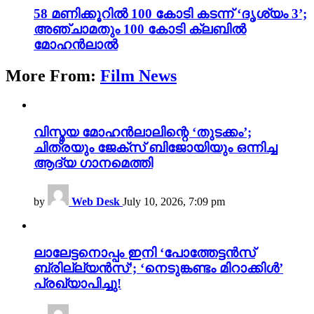
58 മണിക്കൂറിൽ 100 കോടി കടന്ന് ‘ദൃശ്യം 3’;
അഞ്ചാമതും 100 കോടി ക്ലബിൽ
മോഹൻലാൽ
More From:
Film News
വിസ്മയ മോഹൻലാലിന്റെ ‘തുടക്കം’;
ചിത്രയും ജേക്സ് ബിജോയിയും ഒന്നിച്ച
ആദ്യ ഗാനമെത്തി
by
Web Desk
July 10, 2026, 7:09 pm
ലാലേട്ടനൊപ്പം ഇനി ‘പോത്തേട്ടൻസ്
ബ്രില്ല്യൻസ്’; ‘നെടുങ്കണ്ടം മിറാക്കിൾ’
പ്രഖ്യാപിച്ചു!