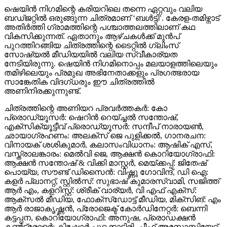
ഷെയിൻ നിഗമിന്റെ കരിയറിലെ തന്നെ ഏറ്റവും വലിയ
ബഡ്ജറ്റിൽ ഒരുങ്ങുന്ന ചിത്രമാണ് ‘ബൾട്ടി’. കേരള-തമിഴ്നാട്
അതിർത്തി ഗ്രാമത്തിന്റെ പശ്ചാത്തലത്തിലാണ് കഥ
വികസിക്കുന്നത്. ഏതാനും ആഴ്ചകൾക്ക് മുൻപ്
പുറത്തിറങ്ങിയ ചിത്രത്തിന്റെ ടൈറ്റിൽ ഗ്ലിംസ്
സോഷ്യൽ മീഡിയയിൽ വലിയ സ്വീകാര്യത
നേടിയിരുന്നു. ഷെയിൻ നിഗമിനൊപ്പം മലയാളത്തിലെയും
തമിഴിലെയും പ്രമുഖ അഭിനേതാക്കളും പ്രഗത്ഭരായ
സാങ്കേതിക വിദഗ്ധരും ഈ ചിത്രത്തിൽ
അണിനിരക്കുന്നുണ്ട്.
ചിത്രത്തിന്റെ അണിയറ പ്രവർത്തകർ: കോ
പ്രൊഡ്യൂസർ: ഷെറിൻ റെയ്ച്ചൽ സന്തോഷ്,
എക്‌സിക്യൂട്ടീവ് പ്രൊഡ്യൂസർ: സന്ദീപ് നാരായൺ,
ഛായാഗ്രഹണം: അലക്സ് ജെ പുളിക്കൽ, ഗാനരചന:
വിനായക് ശശികുമാർ, കലാസംവിധാനം: ആഷിക് എസ്,
വസ്ത്രാലങ്കാരം: മെൽവി ജെ, ആക്ഷൻ കൊറിയോഗ്രാഫി:
ആക്ഷൻ സന്തോഷ് & വിക്കി മാസ്റ്റർ, മെയ്ക്കപ്പ്: ജിതേഷ്
പൊയ്യ, സൗണ്ട് ഡിസൈൻ: വിഷ്ണു ഗോവിന്ദ്, ഡി ഐ:
കളർ പ്ലാനറ്റ്, സ്റ്റിൽസ്: സുഭാഷ് കുമാരസ്വാമി, സജിത്ത്
ആർ എം, കളറിസ്റ്റ്: ശ്രീക് വാര്യർ, വി എഫ് എക്സ്:
ആക്സൽ മീഡിയ, ഫോക്സ്ഡോട്ട് മീഡിയ, മിക്സിങ്: എം
ആർ രാജാകൃഷ്ണൻ, പ്രോജെക്ട് കോർഡിനേറ്റർ: ബെന്നി
കട്ടപ്പന, കൊറിയോഗ്രാഫി: അനുഷ, പ്രൊഡക്ഷൻ
കൺട്രോളർ: കിഷോർ പുറക്കാട്ടിരി, ചീഫ് അസോസിയേറ്റ്