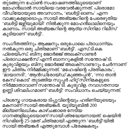
തുടങ്ങുന്ന ഫോൺ സംഭാഷണത്തിലൂടെയാണ്
മോഹൻലാൽ സായിയെ വരവേൽക്കുന്നത്. പ്രൊമോ
വീഡിയോയുടെ അവസാനം, ‘ബൾട്ടി ഓണം’ എന്ന
വാക്കുകളോടൊപ്പം സായി അഭ്യങ്കറിന്റെ പേരെഴുതിയ
‘ബൾട്ടി ജഴ്സിയുമായി’ നിൽക്കുന്ന മോഹൻലാലിനെയും
കാണാം. സായി അഭ്യങ്കറിന്റെ ആദ്യ സിനിമാ റിലീസ്
കൂടിയാണ് ‘ബൾട്ടി’.
സംഗീതത്തിനും ആക്ഷനും ഒരുപോലെ പ്രാധാന്യം
നൽകുന്ന ഒരു ചിത്രമാണ് ‘ബൾട്ടി’. എസ്.ടി.കെ
ഫ്രെയിംസ്, ബിനു ജോർജ്ജ് അലക്സാണ്ടർ
പ്രൊഡക്ഷൻസ് എന്നീ ബാനറുകളിൽ സന്തോഷ് ടി.
കുരുവിളയും ബിനു ജോർജ്ജ് അലക്സാണ്ടറും ചേർന്നാണ്
ഈ ചിത്രം നിർമ്മിക്കുന്നത്. ‘മഹേഷിന്റെ പ്രതികാരം’,
‘മായാനദി’, ‘ആൻഡ്രോയ്ഡ് കുഞ്ഞപ്പൻ’, ‘ന്നാ താൻ
കേസ് കൊട്’ തുടങ്ങിയ സൂപ്പർ ഹിറ്റ് സിനിമകളുടെ
നിർമ്മാതാവാണ് സന്തോഷ് ടി. കുരുവിള. നവാഗതനായ
ഉണ്ണി ശിവലിംഗമാണ് ‘ബൾട്ടി’ സംവിധാനം ചെയ്യുന്നത്.
പ്രശസ്ത ഗായകരായ ടിപ്പുവിന്റെയും ഹരിണിയുടെയും
മകനാണ് സായി അഭ്യങ്കർ. യൂട്യൂബിൽ 200
മില്യണിലധികം കാഴ്ചക്കാരെ നേടിയ
ഗാനങ്ങളിലൂടെയാണ് സായി ശ്രദ്ധേയനായത്. ഷെയിൻ
നിഗമിന്റെ 25-ാമത് ചിത്രമായി എത്തുന്ന ‘ബൾട്ടി’യിൽ
സായി അഭ്യങ്കർ എത്തുമ്പോൾ പ്രേക്ഷകരും