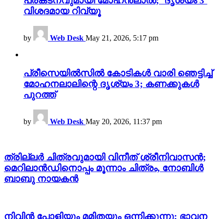
പ്രകടനവുമായി മോഹൻലാൽ; ‘ദൃശ്യം 3’
വിശദമായ റിവ്യൂ
by
Web Desk
May 21, 2026, 5:17 pm
പ്രീസെയിൽസിൽ കോടികൾ വാരി ഞെട്ടിച്ച്
മോഹനലാലിന്റെ ദൃശ്യം 3; കണക്കുകൾ
പുറത്ത്
by
Web Desk
May 20, 2026, 11:37 pm
ത്രില്ലർ ചിത്രവുമായി വിനീത് ശ്രീനിവാസൻ;
മെറിലാൻഡിനൊപ്പം മൂന്നാം ചിത്രം, നോബിൾ
ബാബു നായകൻ
നിവിൻ പോളിയും മമിതയും ഒന്നിക്കുന്നു; ഭാവന