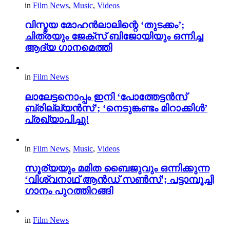
in
Film News
,
Music
,
Videos
വിസ്മയ മോഹൻലാലിന്റെ ‘തുടക്കം’;
ചിത്രയും ജേക്സ് ബിജോയിയും ഒന്നിച്ച
ആദ്യ ഗാനമെത്തി
in
Film News
ലാലേട്ടനൊപ്പം ഇനി ‘പോത്തേട്ടൻസ്
ബ്രില്ല്യൻസ്’; ‘നെടുങ്കണ്ടം മിറാക്കിൾ’
പ്രഖ്യാപിച്ചു!
in
Film News
,
Music
,
Videos
സൂര്യയും മമിത ബൈജുവും ഒന്നിക്കുന്ന
‘വിശ്വനാഥ് ആൻഡ് സൺസ്’; പട്ടാമ്പൂച്ചി
ഗാനം പുറത്തിറങ്ങി
in
Film News