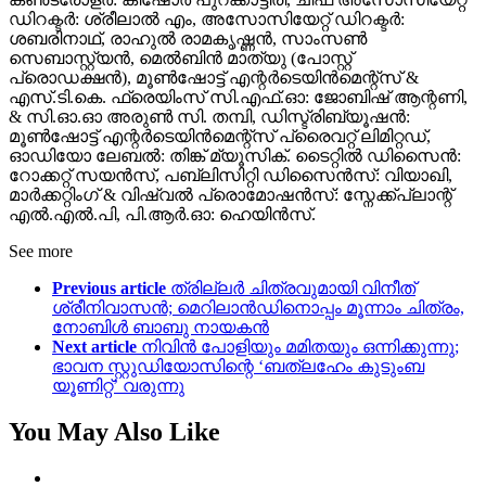
ഡിറക്ടർ: ശ്രീലാൽ എം, അസോസിയേറ്റ് ഡിറക്ടർ:
ശബരിനാഥ്, രാഹുൽ രാമകൃഷ്ണൻ, സാംസൺ
സെബാസ്റ്റ്യൻ, മെൽബിൻ മാത്യു (പോസ്റ്റ്‌
പ്രൊഡക്ഷൻ), മൂൺഷോട്ട് എന്റർടെയിൻമെന്റ്സ് &
എസ്.ടി.കെ. ഫ്രെയിംസ് സി.എഫ്.ഓ: ജോബിഷ് ആന്റണി,
& സി.ഓ.ഓ അരുൺ സി. തമ്പി, ഡിസ്ട്രിബ്യൂഷൻ:
മൂൺഷോട്ട് എന്റർടെയിൻമെന്റ്സ് പ്രൈവറ്റ് ലിമിറ്റഡ്,
ഓഡിയോ ലേബൽ: തിങ്ക് മ്യൂസിക്. ടൈറ്റിൽ ഡിസൈൻ:
റോക്കറ്റ് സയൻസ്, പബ്ലിസിറ്റി ഡിസൈൻസ്: വിയാഖി,
മാർക്കറ്റിംഗ് & വിഷ്വൽ പ്രൊമോഷൻസ്: സ്നേക്ക്പ്ലാന്റ്
എൽ.എൽ.പി, പി.ആർ.ഓ: ഹെയിൻസ്.
See more
Previous article
ത്രില്ലർ ചിത്രവുമായി വിനീത്
ശ്രീനിവാസൻ; മെറിലാൻഡിനൊപ്പം മൂന്നാം ചിത്രം,
നോബിൾ ബാബു നായകൻ
Next article
നിവിൻ പോളിയും മമിതയും ഒന്നിക്കുന്നു;
ഭാവന സ്റ്റുഡിയോസിന്റെ ‘ബത്ലഹേം കുടുംബ
യൂണിറ്റ്’ വരുന്നു
You May Also Like