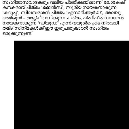
സംഗീതാസ്വാദകരും വലിയ പ്രതീക്ഷയിലാണ്. ലോകേഷ്
കനകരാജ് ചിത്രം ‘ബെൻസ്’, സൂര്യ നായകനാകുന്ന
‘കറുപ്പ്’, സിലമ്പരശൻ ചിത്രം ‘എസ്.ടി.ആർ 49’, അല്ലു
അർജുൻ – ആറ്റ്‌ലീ ഒന്നിക്കുന്ന ചിത്രം, പ്രദീപ് രംഗനാഥൻ
നായകനാകുന്ന ‘ഡ്യൂഡ്’ എന്നിവയുൾപ്പെടെ നിരവധി
തമിഴ് സിനിമകൾക്ക് ഈ ഇരുപതുകാരൻ സംഗീതം
ഒരുക്കുന്നുണ്ട്.