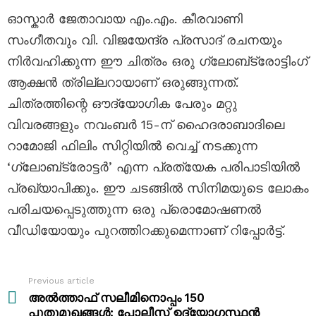
ഓസ്കാർ ജേതാവായ എം.എം. കീരവാണി
സംഗീതവും വി. വിജയേന്ദ്ര പ്രസാദ് രചനയും
നിർവഹിക്കുന്ന ഈ ചിത്രം ഒരു ഗ്ലോബ്ട്രോട്ടിംഗ്
ആക്ഷൻ ത്രില്ലറായാണ് ഒരുങ്ങുന്നത്.
ചിത്രത്തിന്റെ ഔദ്യോഗിക പേരും മറ്റു
വിവരങ്ങളും നവംബർ 15-ന് ഹൈദരാബാദിലെ
റാമോജി ഫിലിം സിറ്റിയിൽ വെച്ച് നടക്കുന്ന
‘ഗ്ലോബ്ട്രോട്ടർ’ എന്ന പ്രത്യേക പരിപാടിയിൽ
പ്രഖ്യാപിക്കും. ഈ ചടങ്ങിൽ സിനിമയുടെ ലോകം
പരിചയപ്പെടുത്തുന്ന ഒരു പ്രൊമോഷണൽ
വീഡിയോയും പുറത്തിറക്കുമെന്നാണ് റിപ്പോർട്ട്.
Previous article
See
more
അൽത്താഫ് സലീമിനൊപ്പം 150
പുതുമുഖങ്ങൾ; പോലീസ് ഉദ്യോഗസ്ഥൻ