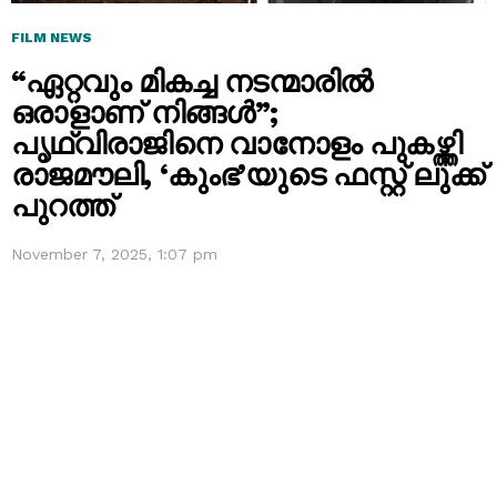
FILM NEWS
“ഏറ്റവും മികച്ച നടന്മാരിൽ
ഒരാളാണ് നിങ്ങൾ”;
പൃഥ്വിരാജിനെ വാനോളം പുകഴ്ത്തി
രാജമൗലി, ‘കുംഭ’യുടെ ഫസ്റ്റ് ലുക്ക്
പുറത്ത്
November 7, 2025, 1:07 pm