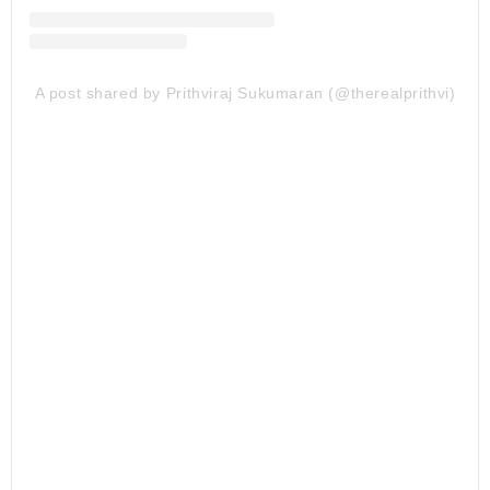
A post shared by Prithviraj Sukumaran (@therealprithvi)