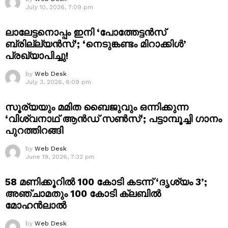
July 10, 2026, 7:09 pm
ലാലേട്ടനൊപ്പം ഇനി ‘പോത്തേട്ടൻസ്
ബ്രില്ല്യൻസ്’; ‘നെടുങ്കണ്ടം മിറാക്കിൾ’
പ്രഖ്യാപിച്ചു!
by
Web Desk
July 3, 2026, 6:09 pm
സൂര്യയും മമിത ബൈജുവും ഒന്നിക്കുന്ന
‘വിശ്വനാഥ് ആൻഡ് സൺസ്’; പട്ടാമ്പൂച്ചി ഗാനം
പുറത്തിറങ്ങി
by
Web Desk
June 19, 2026, 7:32 pm
58 മണിക്കൂറിൽ 100 കോടി കടന്ന് ‘ദൃശ്യം 3’;
അഞ്ചാമതും 100 കോടി ക്ലബിൽ
മോഹൻലാൽ
by
Web Desk