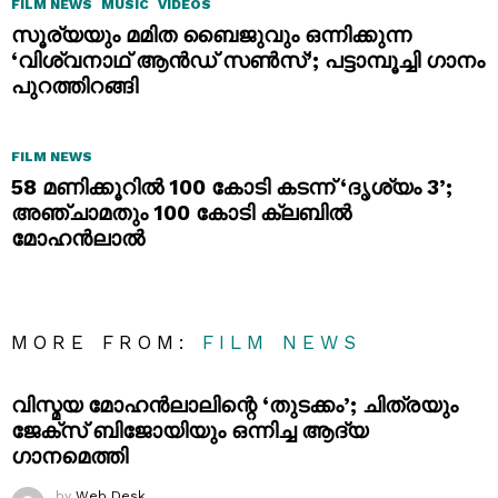
FILM NEWS
MUSIC
VIDEOS
സൂര്യയും മമിത ബൈജുവും ഒന്നിക്കുന്ന
‘വിശ്വനാഥ് ആൻഡ് സൺസ്’; പട്ടാമ്പൂച്ചി ഗാനം
പുറത്തിറങ്ങി
FILM NEWS
58 മണിക്കൂറിൽ 100 കോടി കടന്ന് ‘ദൃശ്യം 3’;
അഞ്ചാമതും 100 കോടി ക്ലബിൽ
മോഹൻലാൽ
MORE FROM:
FILM NEWS
വിസ്മയ മോഹൻലാലിന്റെ ‘തുടക്കം’; ചിത്രയും
ജേക്സ് ബിജോയിയും ഒന്നിച്ച ആദ്യ
ഗാനമെത്തി
by
Web Desk