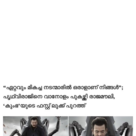
“ഏറ്റവും മികച്ച നടന്മാരിൽ ഒരാളാണ് നിങ്ങൾ”;
പൃഥ്വിരാജിനെ വാനോളം പുകഴ്ത്തി രാജമൗലി,
‘കുംഭ’യുടെ ഫസ്റ്റ് ലുക്ക് പുറത്ത്