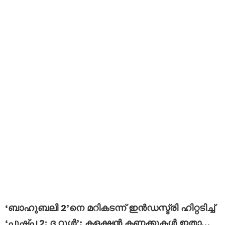
‘ബാഹുബലി 2’നെ മറികടന്ന് ഇൻഡസ്ട്രി ഹിറ്റടിച്ച്
‘പുഷ്പ 2: ദ റൂൾ’; കളക്ഷൻ കണക്കുകൾ ഇതാ…