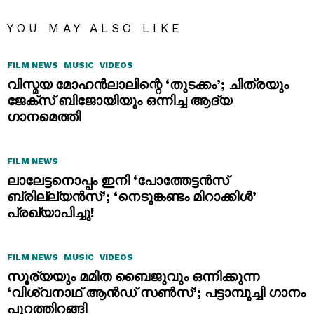
YOU MAY ALSO LIKE
FILM NEWS
MUSIC
VIDEOS
വിസ്മയ മോഹൻലാലിന്റെ ‘തുടക്കം’; ചിത്രയും
ജേക്സ് ബിജോയിയും ഒന്നിച്ച ആദ്യ
ഗാനമെത്തി
FILM NEWS
ലാലേട്ടനൊപ്പം ഇനി ‘പോത്തേട്ടൻസ്
ബ്രില്ല്യൻസ്’; ‘നെടുങ്കണ്ടം മിറാക്കിൾ’
പ്രഖ്യാപിച്ചു!
FILM NEWS
MUSIC
VIDEOS
സൂര്യയും മമിത ബൈജുവും ഒന്നിക്കുന്ന
‘വിശ്വനാഥ് ആൻഡ് സൺസ്’; പട്ടാമ്പൂച്ചി ഗാനം
പുറത്തിറങ്ങി