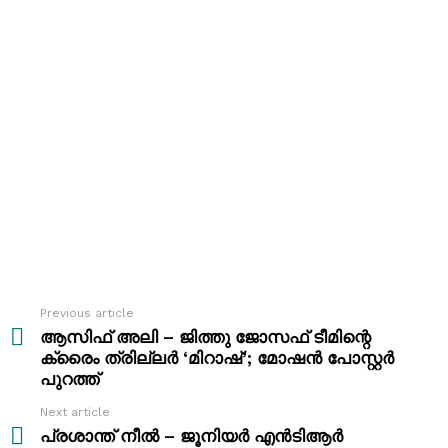
Previous article
See
more
ആസിഫ് അലി – ജിത്തു ജോസഫ് ടീമിന്റെ
ക്രൈം ത്രില്ലർ ‘മിറാഷ്’; മോഷൻ പോസ്റ്റർ
പുറത്ത്
Next article
പ്രശാന്ത് നീൽ – ജൂനിയർ എൻടിആർ