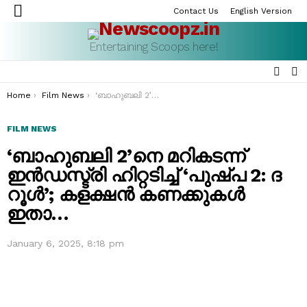
Contact Us
English Version
Menu
Entertaining Scoops here!
SEAR
S
S
You are here:
Home
Film News
‘ബാഹുബലി 2’നെ മറികടന്ന് ഇൻഡസ്ട്രി ഹിറ്റടിച്ച് ‘പുഷ്പ 2: ദ റൂൾ’; കളക്ഷൻ കണക്കുകൾ ഇതാ…
FILM NEWS
‘ബാഹുബലി 2’നെ മറികടന്ന്
ഇൻഡസ്ട്രി ഹിറ്റടിച്ച് ‘പുഷ്പ 2: ദ
റൂൾ’; കളക്ഷൻ കണക്കുകൾ
ഇതാ…
January 6, 2025, 8:18 pm