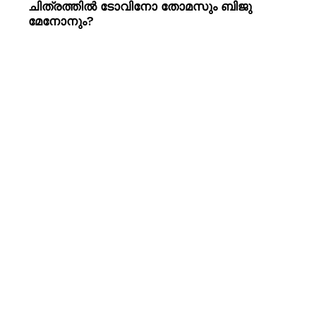
ചിത്രത്തിൽ ടോവിനോ തോമസും ബിജു
മേനോനും?