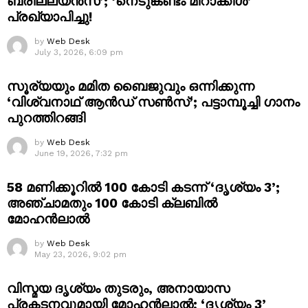
ബ്രില്ല്യൻസ്’; ‘നെടുങ്കണ്ടം മിറാക്കിൾ’
പ്രഖ്യാപിച്ചു!
by
Web Desk
July 3, 2026, 6:09 pm
സൂര്യയും മമിത ബൈജുവും ഒന്നിക്കുന്ന
‘വിശ്വനാഥ് ആൻഡ് സൺസ്’; പട്ടാമ്പൂച്ചി ഗാനം
പുറത്തിറങ്ങി
by
Web Desk
June 19, 2026, 7:32 pm
58 മണിക്കൂറിൽ 100 കോടി കടന്ന് ‘ദൃശ്യം 3’;
അഞ്ചാമതും 100 കോടി ക്ലബിൽ
മോഹൻലാൽ
by
Web Desk
May 23, 2026, 9:02 pm
വിസ്മയ ദൃശ്യം തുടരും, അനായാസ
പ്രകടനവുമായി മോഹൻലാൽ; ‘ദൃശ്യം 3’