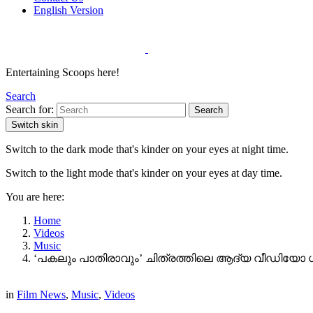
English Version
Entertaining Scoops here!
Search
Search for:
Search
Switch skin
Switch to the dark mode that's kinder on your eyes at night time.
Switch to the light mode that's kinder on your eyes at day time.
You are here:
Home
Videos
Music
‘പകലും പാതിരാവും’ ചിത്രത്തിലെ ആദ്യ വീഡിയോ 
in
Film News
,
Music
,
Videos