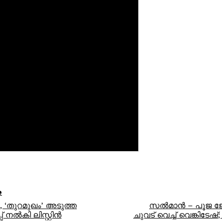
e
 ‘തുറമുഖം’ അടുത്ത
സൽമാൻ – പൂജ ജോഡ
 നൽകി ലിസ്റ്റിൻ
ചുവട് വെച്ച് വെങ്കിടേ