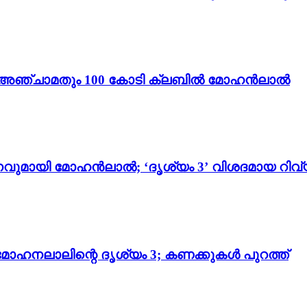
ം 3’; അഞ്ചാമതും 100 കോടി ക്ലബിൽ മോഹൻലാൽ
വുമായി മോഹൻലാൽ; ‘ദൃശ്യം 3’ വിശദമായ റിവ്
മോഹനലാലിന്റെ ദൃശ്യം 3; കണക്കുകൾ പുറത്ത്