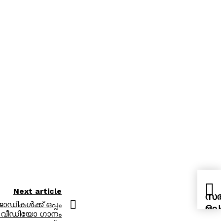
Next article
സൽ
ികൾക്ക് ഒപ്പം
ഒപ്
ഷ്; വീഡിയോ ഗാനം
വീ