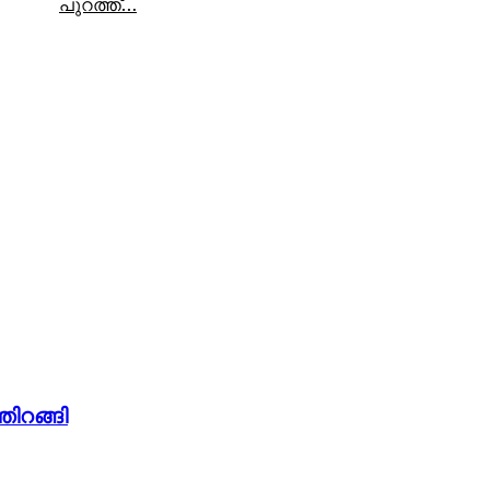
പുറത്ത്…
തിറങ്ങി