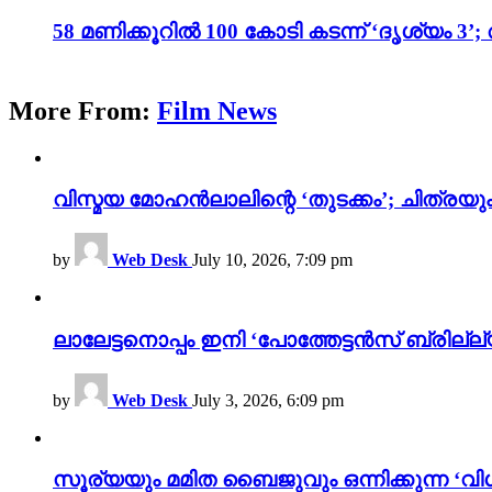
58 മണിക്കൂറിൽ 100 കോടി കടന്ന് ‘ദൃശ്യ
More From:
Film News
വിസ്മയ മോഹൻലാലിന്റെ ‘തുടക്കം’; ചിത്രയു
by
Web Desk
July 10, 2026, 7:09 pm
ലാലേട്ടനൊപ്പം ഇനി ‘പോത്തേട്ടൻസ് ബ്രില്ല്യൻ
by
Web Desk
July 3, 2026, 6:09 pm
സൂര്യയും മമിത ബൈജുവും ഒന്നിക്കുന്ന ‘വിശ