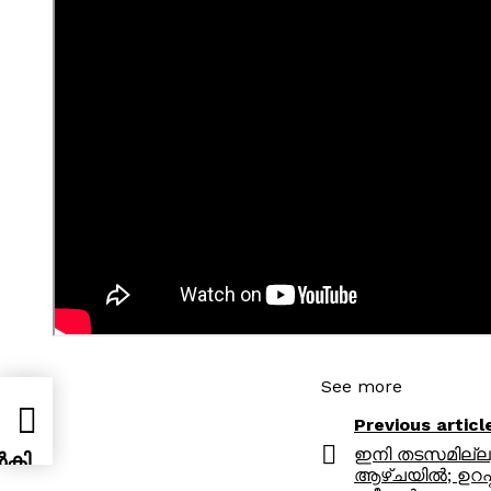
See more
Previous articl
ഇനി തടസമില്ല,
ൽകി
ആഴ്ചയിൽ; ഉറപ്പ്