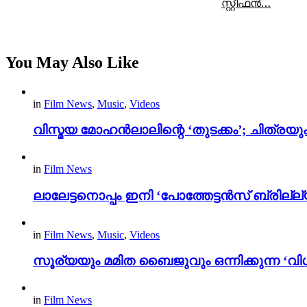
സ്റ്റീഫൻ…
You May Also Like
in
Film News
,
Music
,
Videos
വിസ്മയ മോഹൻലാലിന്റെ ‘തുടക്കം’; ചിത്രയു
in
Film News
ലാലേട്ടനൊപ്പം ഇനി ‘പോത്തേട്ടൻസ് ബ്രില്ല്യൻ
in
Film News
,
Music
,
Videos
സൂര്യയും മമിത ബൈജുവും ഒന്നിക്കുന്ന ‘വിശ
in
Film News