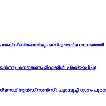
ം ജേക്സ് ബിജോയിയും ഒന്നിച്ച ആദ്യ ഗാനമെത്തി
സ്’; ‘നെടുങ്കണ്ടം മിറാക്കിൾ’ പ്രഖ്യാപിച്ചു!
്വനാഥ് ആൻഡ് സൺസ്’; പട്ടാമ്പൂച്ചി ഗാനം പുറത്