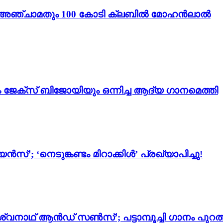
ം 3’; അഞ്ചാമതും 100 കോടി ക്ലബിൽ മോഹൻലാൽ
ം ജേക്സ് ബിജോയിയും ഒന്നിച്ച ആദ്യ ഗാനമെത്തി
സ്’; ‘നെടുങ്കണ്ടം മിറാക്കിൾ’ പ്രഖ്യാപിച്ചു!
്വനാഥ് ആൻഡ് സൺസ്’; പട്ടാമ്പൂച്ചി ഗാനം പുറത്