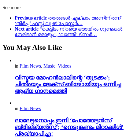
See more
Previous article
താരങ്ങൾ എല്ലാം അണിനിരന്ന്
‘തീർപ്പ്’ ഫസ്റ്റ് ലുക്ക് പോസ്റ്റർ…
Next article
“കെട്ടിടം നിറയെ ഒരായിരം ഗുണ്ടകൾ,
നേരിടാൻ ഒരാളും”; ‘ലാത്തി’ ടീസർ…
You May Also Like
in
Film News
,
Music
,
Videos
വിസ്മയ മോഹൻലാലിന്റെ ‘തുടക്കം’;
ചിത്രയും ജേക്സ് ബിജോയിയും ഒന്നിച്ച
ആദ്യ ഗാനമെത്തി
in
Film News
ലാലേട്ടനൊപ്പം ഇനി ‘പോത്തേട്ടൻസ്
ബ്രില്ല്യൻസ്’; ‘നെടുങ്കണ്ടം മിറാക്കിൾ’
പ്രഖ്യാപിച്ചു!