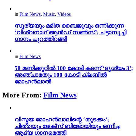
in
Film News
,
Music
,
Videos
സൂര്യയും മമിത ബൈജുവും ഒന്നിക്കുന്ന
‘വിശ്വനാഥ് ആൻഡ് സൺസ്’; പട്ടാമ്പൂച്ചി
ഗാനം പുറത്തിറങ്ങി
in
Film News
58 മണിക്കൂറിൽ 100 കോടി കടന്ന് ‘ദൃശ്യം 3’;
അഞ്ചാമതും 100 കോടി ക്ലബിൽ
മോഹൻലാൽ
More From:
Film News
വിസ്മയ മോഹൻലാലിന്റെ ‘തുടക്കം’;
ചിത്രയും ജേക്സ് ബിജോയിയും ഒന്നിച്ച
ആദ്യ ഗാനമെത്തി