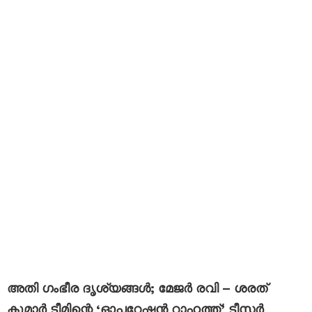
അതി ഗംഭീര ദൃശ്യങ്ങൾ; മേജർ രവി – ശരത്
കുമാർ ടീമിന്റെ ‘ഓപ്പറേഷന്‍ റാഹത്ത്’ ടീസർ