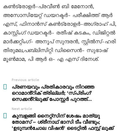
കണ്‍ട്രോളർ-പ്രവീണ്‍ ബി മേനോന്‍,
അസോസിയേറ്റ് ഡയറക്ടർ- പരീക്ഷിത്ത് ആർ
എസ്, ഫിനാന്‍സ് കണ്‍ട്രോളർ-അഗ്രാഹ് പി,
കാസ്റ്റിംഗ് ഡയറക്ടർ- രതീഷ്‌ കടകം, ഡിജിറ്റല്‍
മാര്‍ക്കറ്റിംഗ്- അനൂപ്‌ സുന്ദരന്‍, സ്റ്റിൽസ്-ഹരി
തിരുമല,പബ്ലിസിറ്റി ഡിസൈൻ- സുഭാഷ്
മൂണ്‍മാമ, പി ആർ ഒ- എ എസ് ദിനേശ്.
Previous article
See
more
പ്രണയവും പ്രതികാരവും നിറഞ്ഞ
റൊമാൻ്റിക് ത്രില്ലർ; ‘സ്പ്രിംഗ്’
സെക്കൻ്റ്ലുക്ക് പോസ്റ്റർ പുറത്ത്…
Next article
കുമ്പളങ്ങി നൈറ്റ്സിന് ശേഷം മാത്യു
തോമസ് – ശ്രീനാഥ് ഭാസി ടീം വീണ്ടും;
‘ഉടുമ്പന്‍ചോല വിഷന്‍’ ടൈറ്റിൽ ഫസ്റ്റ് ലുക്ക്‌