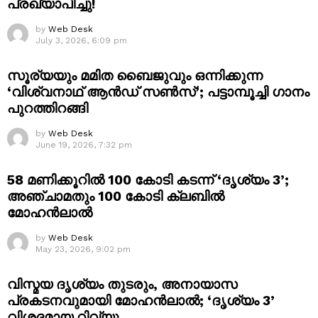
പ്രഖ്യാപിച്ചു!
by
Web Desk
July 3, 2026, 6:09 pm
സൂര്യയും മമിത ബൈജുവും ഒന്നിക്കുന്ന
‘വിശ്വനാഥ് ആൻഡ് സൺസ്’; പട്ടാമ്പൂച്ചി ഗാനം
പുറത്തിറങ്ങി
by
Web Desk
June 19, 2026, 7:32 pm
58 മണിക്കൂറിൽ 100 കോടി കടന്ന് ‘ദൃശ്യം 3’;
അഞ്ചാമതും 100 കോടി ക്ലബിൽ
മോഹൻലാൽ
by
Web Desk
May 23, 2026, 9:02 pm
വിസ്മയ ദൃശ്യം തുടരും, അനായാസ
പ്രകടനവുമായി മോഹൻലാൽ; ‘ദൃശ്യം 3’
വിശദമായ റിവ്യൂ