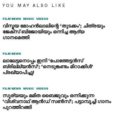
YOU MAY ALSO LIKE
FILM NEWS
MUSIC
VIDEOS
വിസ്മയ മോഹൻലാലിന്റെ ‘തുടക്കം’; ചിത്രയും
ജേക്സ് ബിജോയിയും ഒന്നിച്ച ആദ്യ
ഗാനമെത്തി
FILM NEWS
ലാലേട്ടനൊപ്പം ഇനി ‘പോത്തേട്ടൻസ്
ബ്രില്ല്യൻസ്’; ‘നെടുങ്കണ്ടം മിറാക്കിൾ’
പ്രഖ്യാപിച്ചു!
FILM NEWS
MUSIC
VIDEOS
സൂര്യയും മമിത ബൈജുവും ഒന്നിക്കുന്ന
‘വിശ്വനാഥ് ആൻഡ് സൺസ്’; പട്ടാമ്പൂച്ചി ഗാനം
പുറത്തിറങ്ങി