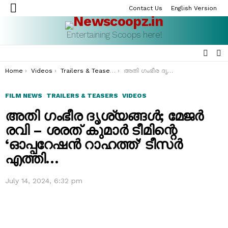
Contact Us
English Version
Menu
Entertaining Scoops here!
SEAR
S
S
You are here:
Home
Videos
Trailers & Teasers
അതി ഗംഭീര ദൃശ്യങ്ങൾ; മേജർ രവി – ശരത് കുമാർ ടീമിന്റെ ‘ഓപ്പറേഷന്‍ റാഹത്ത്’ ടീസർ എത്തി…
FILM NEWS
TRAILERS & TEASERS
VIDEOS
അതി ഗംഭീര ദൃശ്യങ്ങൾ; മേജർ
രവി – ശരത് കുമാർ ടീമിന്റെ
‘ഓപ്പറേഷന്‍ റാഹത്ത്’ ടീസർ
എത്തി…
July 14, 2024, 6:32 pm