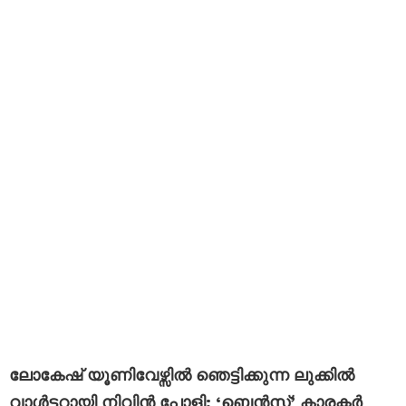
ലോകേഷ് യൂണിവേഴ്സിൽ ഞെട്ടിക്കുന്ന ലുക്കിൽ
വാൾട്ടറായി നിവിൻ പോളി; ‘ബെൻസ്’ കാരക്ടർ