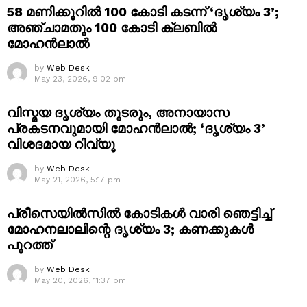
58 മണിക്കൂറിൽ 100 കോടി കടന്ന് ‘ദൃശ്യം 3’;
അഞ്ചാമതും 100 കോടി ക്ലബിൽ
മോഹൻലാൽ
by
Web Desk
May 23, 2026, 9:02 pm
വിസ്മയ ദൃശ്യം തുടരും, അനായാസ
പ്രകടനവുമായി മോഹൻലാൽ; ‘ദൃശ്യം 3’
വിശദമായ റിവ്യൂ
by
Web Desk
May 21, 2026, 5:17 pm
പ്രീസെയിൽസിൽ കോടികൾ വാരി ഞെട്ടിച്ച്
മോഹനലാലിന്റെ ദൃശ്യം 3; കണക്കുകൾ
പുറത്ത്
by
Web Desk
May 20, 2026, 11:37 pm