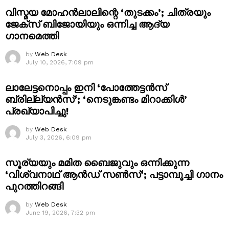
വിസ്മയ മോഹൻലാലിന്റെ ‘തുടക്കം’; ചിത്രയും
ജേക്സ് ബിജോയിയും ഒന്നിച്ച ആദ്യ
ഗാനമെത്തി
by
Web Desk
July 10, 2026, 7:09 pm
ലാലേട്ടനൊപ്പം ഇനി ‘പോത്തേട്ടൻസ്
ബ്രില്ല്യൻസ്’; ‘നെടുങ്കണ്ടം മിറാക്കിൾ’
പ്രഖ്യാപിച്ചു!
by
Web Desk
July 3, 2026, 6:09 pm
സൂര്യയും മമിത ബൈജുവും ഒന്നിക്കുന്ന
‘വിശ്വനാഥ് ആൻഡ് സൺസ്’; പട്ടാമ്പൂച്ചി ഗാനം
പുറത്തിറങ്ങി
by
Web Desk
June 19, 2026, 7:32 pm