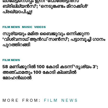
ലാലേട്ടനൊപ്പം ഇനി ‘പോത്തേട്ടൻസ്
ബ്രില്ല്യൻസ്’; ‘നെടുങ്കണ്ടം മിറാക്കിൾ’
പ്രഖ്യാപിച്ചു!
FILM NEWS
MUSIC
VIDEOS
സൂര്യയും മമിത ബൈജുവും ഒന്നിക്കുന്ന
‘വിശ്വനാഥ് ആൻഡ് സൺസ്’; പട്ടാമ്പൂച്ചി ഗാനം
പുറത്തിറങ്ങി
FILM NEWS
58 മണിക്കൂറിൽ 100 കോടി കടന്ന് ‘ദൃശ്യം 3’;
അഞ്ചാമതും 100 കോടി ക്ലബിൽ
മോഹൻലാൽ
MORE FROM:
FILM NEWS