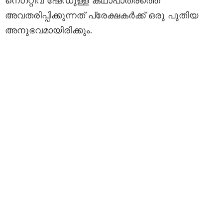
നെഗറ്റീവ് ഷേഡുള്ള കഥാപാത്രത്തെ
അവതരിപ്പിക്കുന്നത് പ്രേക്ഷകർക്ക് ഒരു പുതിയ
അനുഭവമായിരിക്കും.