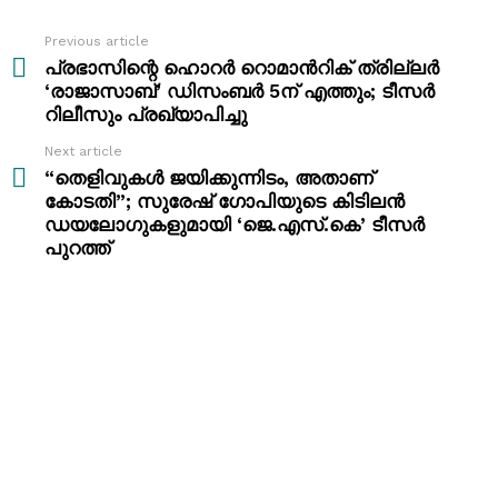
Previous article
See
more
പ്രഭാസിന്റെ ഹൊറർ റൊമാന്‍റിക് ത്രില്ലർ
‘രാജാസാബ്’ ഡിസംബർ 5ന് എത്തും; ടീസർ
റിലീസും പ്രഖ്യാപിച്ചു
Next article
“തെളിവുകൾ ജയിക്കുന്നിടം, അതാണ്
കോടതി”; സുരേഷ് ഗോപിയുടെ കിടിലൻ
ഡയലോഗുകളുമായി ‘ജെ.എസ്.കെ’ ടീസർ
പുറത്ത്