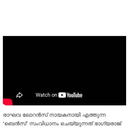
രാഘവ ലോറൻസ് നായകനായി എത്തുന്ന
‘ബെൻസ്’ സംവിധാനം ചെയ്യുന്നത് ഭാഗ്യരാജ്