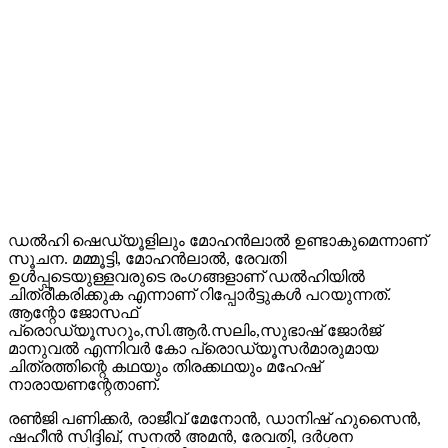
ഡൽഹി ഷെഡ്യൂളിലും മോഹൻലാൽ ഉണ്ടാകുമെന്നാണ്
സൂചന. മമ്മൂട്ടി, മോഹൻലാൽ, രേവതി
ഉൾപ്പടെയുള്ളവരുടെ രംഗങ്ങളാണ് ഡൽഹിയിൽ
ചിത്രീകരിക്കുക എന്നാണ് റിപ്പോർട്ടുകൾ പറയുന്നത്.
ആന്റോ ജോസഫ്
പ്രൊഡ്യൂസറും,സി.ആര്‍.സലിം,സുഭാഷ് ജോര്‍ജ്
മാനുവല്‍ എന്നിവര്‍ കോ പ്രൊഡ്യൂസർമാരുമായ
ചിത്രത്തിന്റെ കഥയും തിരക്കഥയും മഹേഷ്
നാരായണന്റേതാണ്.
രണ്‍ജി പണിക്കര്‍, രാജീവ് മേനോന്‍, ഡാനിഷ് ഹുസൈന്‍,
ഷഹീന്‍ സിദ്ദിഖ്, സനല്‍ അമന്‍, രേവതി, ദര്‍ശന