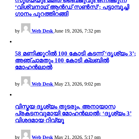
സൂര്യയും മമിത ബൈജുവും ഒന്നിക്കുന്ന
‘വിശ്വനാഥ് ആൻഡ് സൺസ്’; പട്ടാമ്പൂച്ചി
ഗാനം പുറത്തിറങ്ങി
by
Web Desk
June 19, 2026, 7:32 pm
58 മണിക്കൂറിൽ 100 കോടി കടന്ന് ‘ദൃശ്യം 3’;
അഞ്ചാമതും 100 കോടി ക്ലബിൽ
മോഹൻലാൽ
by
Web Desk
May 23, 2026, 9:02 pm
വിസ്മയ ദൃശ്യം തുടരും, അനായാസ
പ്രകടനവുമായി മോഹൻലാൽ; ‘ദൃശ്യം 3’
വിശദമായ റിവ്യൂ
by
Web Desk
May 21, 2026, 5:17 pm