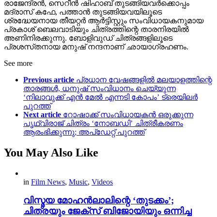
രാജേന്ദ്രന്‍, സെറീന്‍ ഷിഹാബ് തുടങ്ങിയവര്‍ക്കൊപ്പം
മദ്രാസ് കഫേ, പത്താന്‍ തുടങ്ങിയവയിലൂടെ
ശ്രദ്ധേയനായ തീയറ്റര്‍ ആര്‍ട്ടിസ്റ്റും സംവിധായകനുമായ
പ്രകാശ് ബെലവാടിയും ചിത്രത്തിന്റെ താരനിരയിൽ
അണിനിരക്കുന്നു. ബോളിവുഡ് ചിത്രങ്ങളിലൂടെ
പ്രശസ്‌തനായ മനുഷ് നന്ദനാണ് ഛായാഗ്രഹണം.
See more
Previous article
പ്രധാന വേഷങ്ങളിൽ മലയാളത്തിന്റെ
താരങ്ങൾ, ധനുഷ് സംവിധാനം ചെയ്യുന്ന
‘നിലാവുക്ക് എൻ മേൽ എന്നടി കോപം’ ട്രെയിലർ
പുറത്ത്
Next article
റോഷാക്ക് സംവിധായകൻ ഒരുക്കുന്ന
പൃഥ്വിരാജ് ചിത്രം ‘നോബഡി’ ചിത്രീകരണം
ആരംഭിക്കുന്നു; അപ്‌ഡേറ്റ് പുറത്ത്
You May Also Like
in
Film News
,
Music
,
Videos
വിസ്മയ മോഹൻലാലിന്റെ ‘തുടക്കം’;
ചിത്രയും ജേക്സ് ബിജോയിയും ഒന്നിച്ച