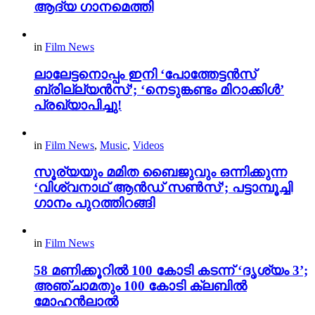
ആദ്യ ഗാനമെത്തി
in
Film News
ലാലേട്ടനൊപ്പം ഇനി ‘പോത്തേട്ടൻസ്
ബ്രില്ല്യൻസ്’; ‘നെടുങ്കണ്ടം മിറാക്കിൾ’
പ്രഖ്യാപിച്ചു!
in
Film News
,
Music
,
Videos
സൂര്യയും മമിത ബൈജുവും ഒന്നിക്കുന്ന
‘വിശ്വനാഥ് ആൻഡ് സൺസ്’; പട്ടാമ്പൂച്ചി
ഗാനം പുറത്തിറങ്ങി
in
Film News
58 മണിക്കൂറിൽ 100 കോടി കടന്ന് ‘ദൃശ്യം 3’;
അഞ്ചാമതും 100 കോടി ക്ലബിൽ
മോഹൻലാൽ