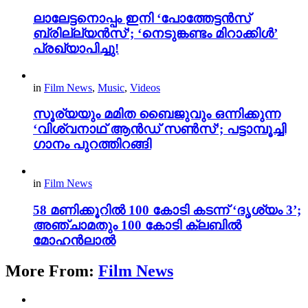
ലാലേട്ടനൊപ്പം ഇനി ‘പോത്തേട്ടൻസ്
ബ്രില്ല്യൻസ്’; ‘നെടുങ്കണ്ടം മിറാക്കിൾ’
പ്രഖ്യാപിച്ചു!
in
Film News
,
Music
,
Videos
സൂര്യയും മമിത ബൈജുവും ഒന്നിക്കുന്ന
‘വിശ്വനാഥ് ആൻഡ് സൺസ്’; പട്ടാമ്പൂച്ചി
ഗാനം പുറത്തിറങ്ങി
in
Film News
58 മണിക്കൂറിൽ 100 കോടി കടന്ന് ‘ദൃശ്യം 3’;
അഞ്ചാമതും 100 കോടി ക്ലബിൽ
മോഹൻലാൽ
More From:
Film News