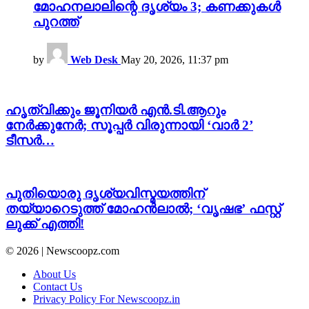
മോഹനലാലിന്റെ ദൃശ്യം 3; കണക്കുകൾ
പുറത്ത്
by
Web Desk
May 20, 2026, 11:37 pm
ഹൃത്വിക്കും ജൂനിയർ എൻ.ടി.ആറും
നേർക്കുനേർ; സൂപ്പർ വിരുന്നായി ‘വാർ 2’
ടീസർ…
പുതിയൊരു ദൃശ്യവിസ്മയത്തിന്
തയ്യാറെടുത്ത് മോഹൻലാൽ; ‘വൃഷഭ’ ഫസ്റ്റ്
ലുക്ക് എത്തി!
© 2026 | Newscoopz.com
About Us
Contact Us
Privacy Policy For Newscoopz.in