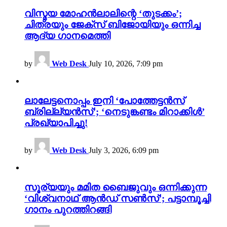
വിസ്മയ മോഹൻലാലിന്റെ ‘തുടക്കം’;
ചിത്രയും ജേക്സ് ബിജോയിയും ഒന്നിച്ച
ആദ്യ ഗാനമെത്തി
by
Web Desk
July 10, 2026, 7:09 pm
ലാലേട്ടനൊപ്പം ഇനി ‘പോത്തേട്ടൻസ്
ബ്രില്ല്യൻസ്’; ‘നെടുങ്കണ്ടം മിറാക്കിൾ’
പ്രഖ്യാപിച്ചു!
by
Web Desk
July 3, 2026, 6:09 pm
സൂര്യയും മമിത ബൈജുവും ഒന്നിക്കുന്ന
‘വിശ്വനാഥ് ആൻഡ് സൺസ്’; പട്ടാമ്പൂച്ചി
ഗാനം പുറത്തിറങ്ങി