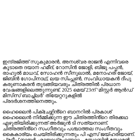
ഇന്ദ്രജിത്ത് സുകുമാരൻ, അനശ്വര രാജൻ എന്നിവരെ
കൂടാതെ ദയാന ഹമീദ്, റോസിൻ ജോളി, ബിജു പപ്പൻ,
രാഹുൽ മാധവ്, സോഹൻ സീനുലാൽ, മനോഹരി ജോയ്,
ജിബിൻ ഗോപിനാഥ്, ലയ സിംപ്സൺ, സംവിധായകൻ ദീപു
കരുണാകരൻ തുടങ്ങിയവരും ചിത്രത്തിൽ പ്രധാന
വേഷങ്ങളിലെത്തുന്നുണ്ട്. 2025 മെയ് 23ന് ‘മിസ്റ്റർ ആൻഡ്
മിസിസ് ബാച്ച്‌ലർ’ തിയേറ്ററുകളിൽ
പ്രദർശനത്തിനെത്തും.
ഹൈലൈൻ പിക്ചേഴ്സിൻ്റെ ബാനറിൽ പ്രകാശ്
ഹൈലൈൻ നിർമ്മിക്കുന്ന ഈ ചിത്രത്തിൻ്റെ തിരക്കഥ
എഴുതിയിരിക്കുന്നത് അർജുൻ ടി സത്യനാണ്.
ചിത്രത്തിൻ്റെ സംഗീതവും പശ്ചാത്തല സംഗീതവും
കൈകാര്യം ചെയ്തിരിക്കുന്നതും പി എസ് ജയ്ഹരിയാണ്.
പ്രദീപ് നായർ ഛായാഗ്രഹണവും, സോബിൻ സോമൻ