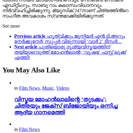
എഡിറ്റിംഗും, സാബു റാം കലാസംവിധാനവും
നിർവ്വഹിച്ചിരിക്കുന്നു. മ്യൂസിക് 247നാണ് ചിത്രത്തിൻ്റെ
സംഗീത അവകാശം സ്വന്തമാക്കിയിരിക്കുന്നത്.
See more
Previous article
ഹൃത്വിക്കും ജൂനിയർ എൻ.ടി.ആറും
നേർക്കുനേർ; സൂപ്പർ വിരുന്നായി ‘വാർ 2’ ടീസർ…
Next article
പുതിയൊരു ദൃശ്യവിസ്മയത്തിന്
തയ്യാറെടുത്ത് മോഹൻലാൽ; ‘വൃഷഭ’ ഫസ്റ്റ് ലുക്ക്
എത്തി!
You May Also Like
in
Film News
,
Music
,
Videos
വിസ്മയ മോഹൻലാലിന്റെ ‘തുടക്കം’;
ചിത്രയും ജേക്സ് ബിജോയിയും ഒന്നിച്ച
ആദ്യ ഗാനമെത്തി
in
Film News