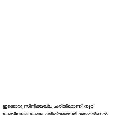
ഇതൊരു സിനിമയല്ല, ചരിത്രമാണ്! നൂറ്
കോടിയുടെ കേരള ചരിത്രമെഴുതി മോഹൻലാൽ