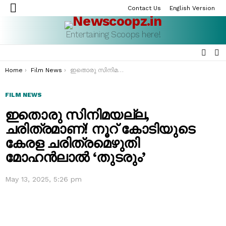
Contact Us
English Version
Menu
Entertaining Scoops here!
SEAR
S
S
You are here:
Home
Film News
ഇതൊരു സിനിമയല്ല, ചരിത്രമാണ്! നൂറ് കോടിയുടെ കേരള ചരിത്രമെഴുതി മോഹൻലാൽ ‘തുടരും’
FILM NEWS
ഇതൊരു സിനിമയല്ല,
ചരിത്രമാണ്! നൂറ് കോടിയുടെ
കേരള ചരിത്രമെഴുതി
മോഹൻലാൽ ‘തുടരും’
May 13, 2025, 5:26 pm