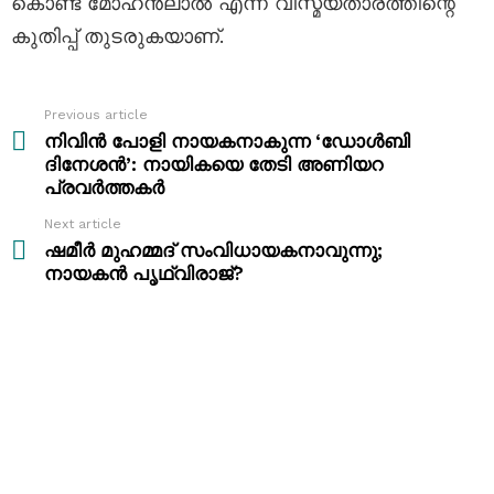
കൊണ്ട് മോഹൻലാൽ എന്ന വിസ്മയതാരത്തിന്റെ
കുതിപ്പ് തുടരുകയാണ്.
Previous article
See
more
നിവിൻ പോളി നായകനാകുന്ന ‘ഡോൾബി
ദിനേശൻ’: നായികയെ തേടി അണിയറ
പ്രവർത്തകർ
Next article
ഷമീർ മുഹമ്മദ് സംവിധായകനാവുന്നു;
നായകൻ പൃഥ്വിരാജ്?