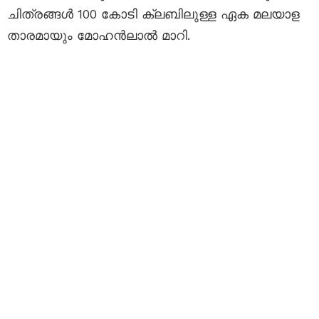
ചിത്രങ്ങൾ 100 കോടി ക്ലബിലുള്ള ഏക മലയാള
താരമായും മോഹൻലാൽ മാറി.