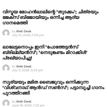
വിസ്മയ മോഹൻലാലിന്റെ ‘തുടക്കം’; ചിത്രയും
ജേക്സ് ബിജോയിയും ഒന്നിച്ച ആദ്യ
ഗാനമെത്തി
by
Web Desk
July 10, 2026, 7:09 pm
ലാലേട്ടനൊപ്പം ഇനി ‘പോത്തേട്ടൻസ്
ബ്രില്ല്യൻസ്’; ‘നെടുങ്കണ്ടം മിറാക്കിൾ’
പ്രഖ്യാപിച്ചു!
by
Web Desk
July 3, 2026, 6:09 pm
സൂര്യയും മമിത ബൈജുവും ഒന്നിക്കുന്ന
‘വിശ്വനാഥ് ആൻഡ് സൺസ്’; പട്ടാമ്പൂച്ചി ഗാനം
പുറത്തിറങ്ങി
by
Web Desk
June 19, 2026, 7:32 pm