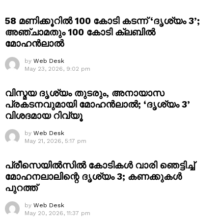
58 മണിക്കൂറിൽ 100 കോടി കടന്ന് ‘ദൃശ്യം 3’;
അഞ്ചാമതും 100 കോടി ക്ലബിൽ
മോഹൻലാൽ
by
Web Desk
May 23, 2026, 9:02 pm
വിസ്മയ ദൃശ്യം തുടരും, അനായാസ
പ്രകടനവുമായി മോഹൻലാൽ; ‘ദൃശ്യം 3’
വിശദമായ റിവ്യൂ
by
Web Desk
May 21, 2026, 5:17 pm
പ്രീസെയിൽസിൽ കോടികൾ വാരി ഞെട്ടിച്ച്
മോഹനലാലിന്റെ ദൃശ്യം 3; കണക്കുകൾ
പുറത്ത്
by
Web Desk
May 20, 2026, 11:37 pm