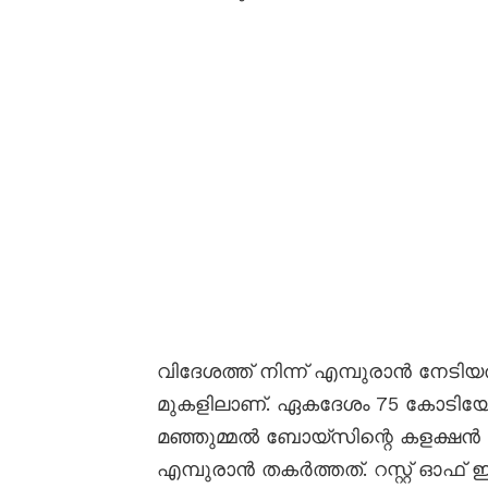
വിദേശത്ത് നിന്ന് എമ്പുരാൻ നേടി
മുകളിലാണ്. ഏകദേശം 75 കോടി
മഞ്ഞുമ്മൽ ബോയ്സിന്റെ കളക്ഷൻ റ
എമ്പുരാൻ തകർത്തത്. റസ്റ്റ് ഓഫ് ഇന