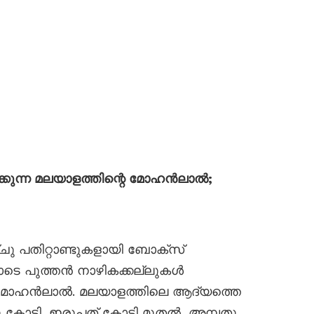
്കുന്ന മലയാളത്തിന്റെ മോഹൻലാൽ;
 പതിറ്റാണ്ടുകളായി ബോക്സ്
െ പുത്തൻ നാഴികക്കല്ലുകൾ
് മോഹൻലാൽ. മലയാളത്തിലെ ആദ്യത്തെ
തു കോടി, ഇരുപത് കോടി മുതൽ, അമ്പതു