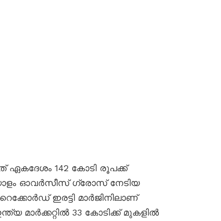
യത് ഏകദേശം 142 കോടി രൂപക്ക്
യോളം ഓവർസീസ് ഗ്രോസ് നേടിയ
െക്കോർഡ് ഇരട്ടി മാർജിനിലാണ്
്ത്യ മാർക്കറ്റിൽ 33 കോടിക്ക് മുകളിൽ