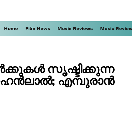
Home
Film News
Movie Reviews
Music Revie
്കുകൾ സൃഷ്ടിക്കുന്ന
മോഹൻലാൽ; എമ്പുരാൻ