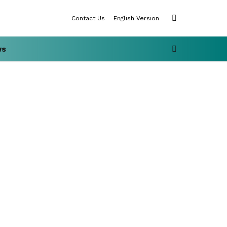
SWITCH
Contact Us
English Version
SKIN
SEARCH
ws