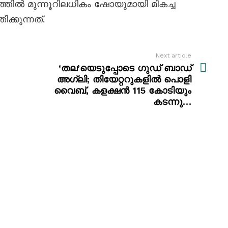
ളത്തിൽ മുന്നൂറിലധികം ഷോയുമായി മികച്ച
്കുന്നത്.
Next article
‘തല’യെടുപ്പോടെ ഗുഡ് ബാഡ്
അഗ്ലി; തിയേറ്ററുകളിൽ പൊളി
വൈബ്, കളക്ഷൻ 115 കോടിയും
കടന്നു…