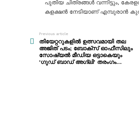
പുതിയ ചിത്രങ്ങൾ വന്നിട്ടും, കേര
കളക്ഷൻ നേടിയാണ് എമ്പുരാൻ കുതിക
Previous article
See
more
തിയേറ്ററുകളിൽ ഉത്സവമായി തല
അജിത് പടം; ബോക്സ് ഓഫീസിലും
സോഷ്യൽ മീഡിയ ഒട്ടാകെയും
‘ഗുഡ് ബാഡ് അഗ്ലി’ തരംഗം…