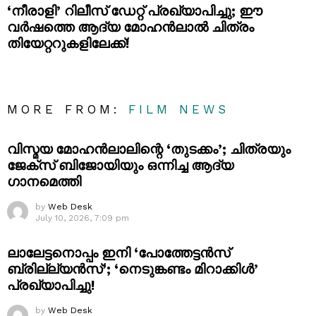
‘നീരാളി’ റിലീസ് ഡേറ്റ് പ്രഖ്യാപിച്ചു; ഈ
വർഷത്തെ ആദ്യ മോഹൻലാൽ ചിത്രം
തിയേറ്ററുകളിലേക്ക്!
MORE FROM:
FILM NEWS
വിസ്മയ മോഹൻലാലിന്റെ ‘തുടക്കം’; ചിത്രയും
ജേക്സ് ബിജോയിയും ഒന്നിച്ച ആദ്യ
ഗാനമെത്തി
by
Web Desk
July 10, 2026, 7:09 pm
ലാലേട്ടനൊപ്പം ഇനി ‘പോത്തേട്ടൻസ്
ബ്രില്ല്യൻസ്’; ‘നെടുങ്കണ്ടം മിറാക്കിൾ’
പ്രഖ്യാപിച്ചു!
by
Web Desk