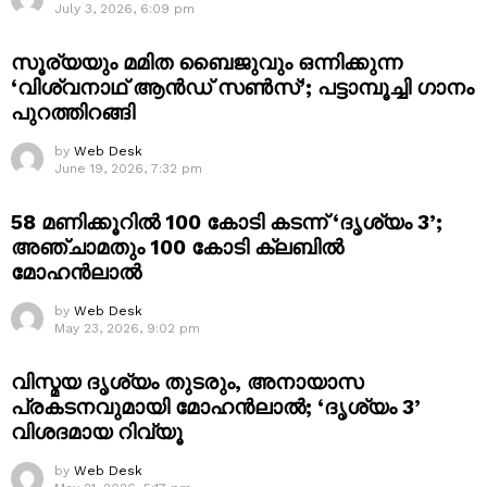
July 3, 2026, 6:09 pm
സൂര്യയും മമിത ബൈജുവും ഒന്നിക്കുന്ന
‘വിശ്വനാഥ് ആൻഡ് സൺസ്’; പട്ടാമ്പൂച്ചി ഗാനം
പുറത്തിറങ്ങി
by
Web Desk
June 19, 2026, 7:32 pm
58 മണിക്കൂറിൽ 100 കോടി കടന്ന് ‘ദൃശ്യം 3’;
അഞ്ചാമതും 100 കോടി ക്ലബിൽ
മോഹൻലാൽ
by
Web Desk
May 23, 2026, 9:02 pm
വിസ്മയ ദൃശ്യം തുടരും, അനായാസ
പ്രകടനവുമായി മോഹൻലാൽ; ‘ദൃശ്യം 3’
വിശദമായ റിവ്യൂ
by
Web Desk