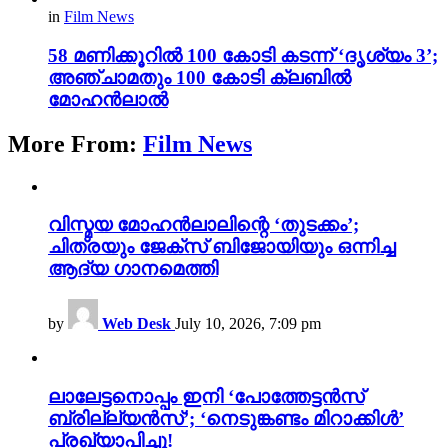
in
Film News
58 മണിക്കൂറിൽ 100 കോടി കടന്ന് ‘ദൃശ്യം 3’;
അഞ്ചാമതും 100 കോടി ക്ലബിൽ
മോഹൻലാൽ
More From:
Film News
വിസ്മയ മോഹൻലാലിന്റെ ‘തുടക്കം’;
ചിത്രയും ജേക്സ് ബിജോയിയും ഒന്നിച്ച
ആദ്യ ഗാനമെത്തി
by
Web Desk
July 10, 2026, 7:09 pm
ലാലേട്ടനൊപ്പം ഇനി ‘പോത്തേട്ടൻസ്
ബ്രില്ല്യൻസ്’; ‘നെടുങ്കണ്ടം മിറാക്കിൾ’
പ്രഖ്യാപിച്ചു!