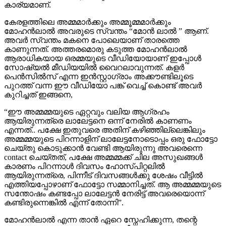
കാര്യമാണ്.
കേരളത്തിലെ അമ്മമാർക്കും അമ്മൂമ്മമാർക്കും
മോഹൻലാൽ അവരുടെ സ്വന്തം “മോൻ ലാൽ ” ആണ്.
അവർ സ്വന്തം മകനെ പോലെയാണ് താരത്തെ
കാണുന്നത്. അത്തരമൊരു കടുത്ത മോഹൻലാൽ
ആരാധികയായ ഒരമ്മയുടെ വീഡിയോയാണ് ഇപ്പോൾ
സോഷ്യൽ മീഡിയയിൽ വൈറലാവുന്നത്. കളർ
പെൻസിൽസ് എന്ന ഇൻസ്റ്റാഗ്രാം അക്കൗണ്ടിലൂടെ
പുറത്ത് വന്ന ഈ വീഡിയോ പങ്ക് വെച്ച് കൊണ്ട് അവർ
കുറിച്ചത് ഇങ്ങനെ,
“ഈ അമ്മമ്മയുടെ ഏറ്റവും വലിയ ആഗ്രഹം
ആയിരുന്നത്രെ ലാലേട്ടനെ ഒന്ന് നേരിൽ കാണണം
എന്നത്.. പക്ഷേ ഇതുവരെ അതിന് കഴിഞ്ഞില്ലെങ്കിലും
അമ്മമ്മയുടെ പിറന്നാളിന് ലാലേട്ടനോടൊപ്പം ഒരു ഫോട്ടോ
ചെയ്തു കൊടുക്കാൻ വേണ്ടി ആയിരുന്നു അവരെന്നെ
contact ചെയ്തത്, പക്ഷേ അമ്മമ്മക്ക് ചില അസുഖങ്ങൾ
കാരണം പിറന്നാൾ ദിവസം ഹോസ്പിറ്റലിൽ
ആയിരുന്നത്രെ, പിന്നീട് ദിവസങ്ങൾക്കു ശേഷം വീട്ടിൽ
എത്തിയപ്പോഴാണ് ഫോട്ടോ സമ്മാനിച്ചത്. ആ അമ്മമ്മയുടെ
സന്തോഷം കണ്ടപ്പോ ലാലേട്ടൻ നേരിട്ട് അവരെയൊന്ന്
കണ്ടിരുന്നെങ്കിൽ എന്ന് തോന്നി”.
മോഹൻലാൽ എന്ന താൻ ഏറെ സ്നേഹിക്കുന്ന, തന്റെ