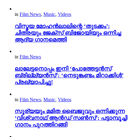
in
Film News
,
Music
,
Videos
വിസ്മയ മോഹൻലാലിന്റെ ‘തുടക്കം’;
ചിത്രയും ജേക്സ് ബിജോയിയും ഒന്നിച്ച
ആദ്യ ഗാനമെത്തി
in
Film News
ലാലേട്ടനൊപ്പം ഇനി ‘പോത്തേട്ടൻസ്
ബ്രില്ല്യൻസ്’; ‘നെടുങ്കണ്ടം മിറാക്കിൾ’
പ്രഖ്യാപിച്ചു!
in
Film News
,
Music
,
Videos
സൂര്യയും മമിത ബൈജുവും ഒന്നിക്കുന്ന
‘വിശ്വനാഥ് ആൻഡ് സൺസ്’; പട്ടാമ്പൂച്ചി
ഗാനം പുറത്തിറങ്ങി