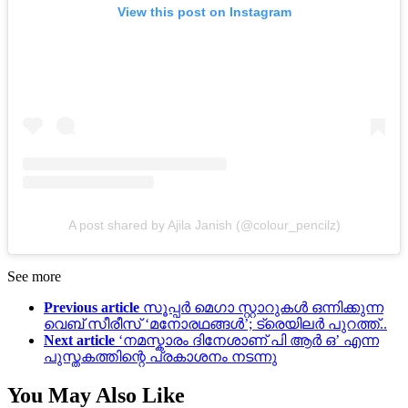
View this post on Instagram
A post shared by Ajila Janish (@colour_pencilz)
See more
Previous article
സൂപ്പർ മെഗാ സ്റ്റാറുകൾ ഒന്നിക്കുന്ന
വെബ് സീരീസ് ‘മനോരഥങ്ങൾ’; ട്രെയിലർ പുറത്ത്..
Next article
‘നമസ്കാരം ദിനേശാണ് പി ആർ ഒ’ എന്ന
പുസ്തകത്തിന്റെ പ്രകാശനം നടന്നു
You May Also Like