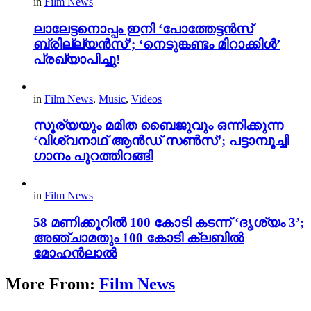
in
Film News
ലാലേട്ടനൊപ്പം ഇനി ‘പോത്തേട്ടൻസ്
ബ്രില്ല്യൻസ്’; ‘നെടുങ്കണ്ടം മിറാക്കിൾ’
പ്രഖ്യാപിച്ചു!
in
Film News
,
Music
,
Videos
സൂര്യയും മമിത ബൈജുവും ഒന്നിക്കുന്ന
‘വിശ്വനാഥ് ആൻഡ് സൺസ്’; പട്ടാമ്പൂച്ചി
ഗാനം പുറത്തിറങ്ങി
in
Film News
58 മണിക്കൂറിൽ 100 കോടി കടന്ന് ‘ദൃശ്യം 3’;
അഞ്ചാമതും 100 കോടി ക്ലബിൽ
മോഹൻലാൽ
More From:
Film News