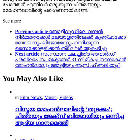
പോത്തൻ എന്നിവർ ഒരുക്കുന്ന ചിത്രങ്ങളും
മോഹൻലാലിന്റെ പരിഗണനയിലുണ്ട്.
See more
Previous article
ബോളിവുഡിലെ വമ്പൻ
നിർമ്മാതാക്കൾ മലയാളത്തിലേക്ക്; കുഞ്ചാക്കോ
ബോബനും ലിജോമോളും ഒന്നിക്കുന്ന
സൈക്കോളജിക്കൽ ത്രില്ലർ ആരംഭിച്ചു
Next article
സംസ്ഥാന ചലച്ചിത്ര അവാർഡ്
പ്രഖ്യാപനം ഒക്ടോബർ 31 ന്; മികച്ച നടനാകാൻ
മോഹൻലാലും മമ്മൂട്ടിയും ആസിഫ് അലിയും?
You May Also Like
in
Film News
,
Music
,
Videos
വിസ്മയ മോഹൻലാലിന്റെ ‘തുടക്കം’;
ചിത്രയും ജേക്സ് ബിജോയിയും ഒന്നിച്ച
ആദ്യ ഗാനമെത്തി