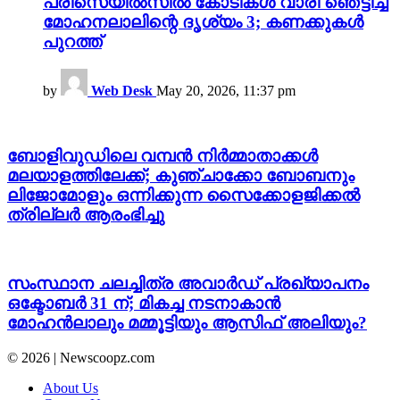
പ്രീസെയിൽസിൽ കോടികൾ വാരി ഞെട്ടിച്ച്
മോഹനലാലിന്റെ ദൃശ്യം 3; കണക്കുകൾ
പുറത്ത്
by
Web Desk
May 20, 2026, 11:37 pm
ബോളിവുഡിലെ വമ്പൻ നിർമ്മാതാക്കൾ
മലയാളത്തിലേക്ക്; കുഞ്ചാക്കോ ബോബനും
ലിജോമോളും ഒന്നിക്കുന്ന സൈക്കോളജിക്കൽ
ത്രില്ലർ ആരംഭിച്ചു
സംസ്ഥാന ചലച്ചിത്ര അവാർഡ് പ്രഖ്യാപനം
ഒക്ടോബർ 31 ന്; മികച്ച നടനാകാൻ
മോഹൻലാലും മമ്മൂട്ടിയും ആസിഫ് അലിയും?
© 2026 | Newscoopz.com
About Us