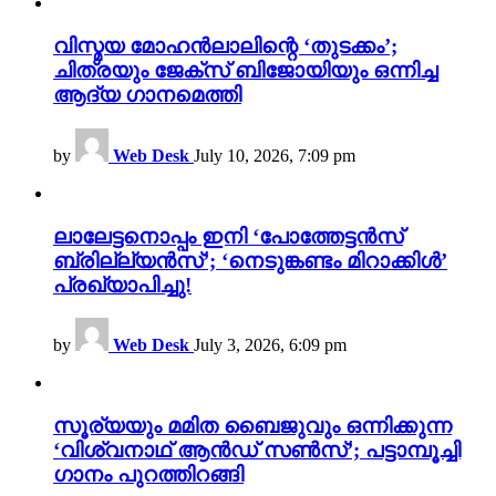
വിസ്മയ മോഹൻലാലിന്റെ ‘തുടക്കം’;
ചിത്രയും ജേക്സ് ബിജോയിയും ഒന്നിച്ച
ആദ്യ ഗാനമെത്തി
by
Web Desk
July 10, 2026, 7:09 pm
ലാലേട്ടനൊപ്പം ഇനി ‘പോത്തേട്ടൻസ്
ബ്രില്ല്യൻസ്’; ‘നെടുങ്കണ്ടം മിറാക്കിൾ’
പ്രഖ്യാപിച്ചു!
by
Web Desk
July 3, 2026, 6:09 pm
സൂര്യയും മമിത ബൈജുവും ഒന്നിക്കുന്ന
‘വിശ്വനാഥ് ആൻഡ് സൺസ്’; പട്ടാമ്പൂച്ചി
ഗാനം പുറത്തിറങ്ങി