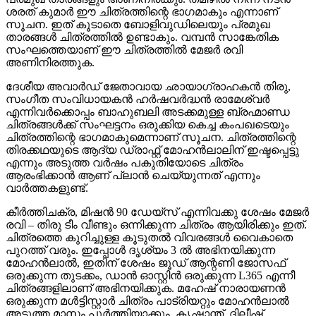
ശരത് കുമാർ ഈ ചിത്രത്തിന്റെ ഭാഗമാകും എന്നാണ്
സൂചന. ഇത് കൂടാതെ ബോളിവുഡിലെയും പ്രമുഖ
താരങ്ങൾ ചിത്രത്തിൽ ഉണ്ടാകും. വമ്പൻ സാങ്കേതിക
സംഘത്തെയാണ് ഈ ചിത്രത്തിൽ മേജർ രവി
അണിനിരത്തുക.
ദേശീയ അവാർഡ് ജേതാവായ ഛായാഗ്രാഹകൻ തിരു,
സംഗീത സംവിധായകൻ ഹർഷവർദ്ധൻ രാമേശ്വർ
എന്നിവർക്കൊപ്പം ബാഹുബലി അടക്കമുള്ള ബ്രഹ്മാണ്ഡ
ചിത്രങ്ങൾക്ക് സംഘട്ടനം ഒരുക്കിയ കെച്ച കംപഖടെയും
ചിത്രത്തിന്റെ ഭാഗമാകുമെന്നാണ് സൂചന. ചിത്രത്തിന്റെ
തിരക്കഥയുടെ ആദ്യ ഡ്രാഫ്റ്റ് മോഹൻലാലിന് ഇഷ്ടപ്പെട്ടു
എന്നും അടുത്ത വർഷം പകുതിയോടെ ചിത്രം
ആരംഭിക്കാൻ ആണ് പ്ലാൻ ചെയ്യുന്നത് എന്നും
വാർത്തകളുണ്ട്.
കീർത്തിചക്ര, മിഷൻ 90 ഡേയ്സ് എന്നിവക്കു ശേഷം മേജർ
രവി – തിരു ടീം വീണ്ടും ഒന്നിക്കുന്ന ചിത്രം ആയിരിക്കും ഇത്.
ചിത്രത്തെ കുറിച്ചുള്ള കൂടുതൽ വിവരങ്ങൾ വൈകാതെ
പുറത്ത് വരും. ഇപ്പോൾ ദൃശ്യം 3 ൽ അഭിനയിക്കുന്ന
മോഹൻലാൽ, ഇതിന് ശേഷം ജൂഡ് ആന്റണി ജോസഫ്
ഒരുക്കുന്ന തുടക്കം, ഡാൻ ഓസ്റ്റിൻ ഒരുക്കുന്ന L365 എന്നീ
ചിത്രങ്ങളിലാണ് അഭിനയിക്കുക. മഹേഷ് നാരായണൻ
ഒരുക്കുന്ന മൾട്ടിസ്റ്റാർ ചിത്രം പാട്രിയറ്റും മോഹൻലാൽ
അടുത്ത മാസം പൂർത്തിയാക്കും. കൃഷാന്ത്‌, ദിലീഷ്