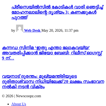
പ്രീസെയിൽസിൽ കോടികൾ വാരി ഞെട്ടിച്ച്
മോഹനലാലിന്റെ ദൃശ്യം 3; കണക്കുകൾ
പുറത്ത്
by
Web Desk
May 20, 2026, 11:37 pm
കന്നഡ സിനിമ ‘ഇതു എന്താ ലോകവയ്യ’
അവതരിപ്പിക്കാൻ ജിയോ ബേബി; റിലീസ് ഓഗസ്റ്റ്
9 ന്…
വയനാട് ദുരന്തം: മുഖ്യമന്ത്രിയുടെ
ദുരിതാശ്വാസ നിധിയിലേക്ക് 20 ലക്ഷം സംഭാവന
നൽകി നടൻ വിക്രം
© 2026 | Newscoopz.com
About Us