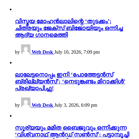
വിസ്മയ മോഹൻലാലിന്റെ ‘തുടക്കം’;
ചിത്രയും ജേക്സ് ബിജോയിയും ഒന്നിച്ച
ആദ്യ ഗാനമെത്തി
by
Web Desk
July 10, 2026, 7:09 pm
ലാലേട്ടനൊപ്പം ഇനി ‘പോത്തേട്ടൻസ്
ബ്രില്ല്യൻസ്’; ‘നെടുങ്കണ്ടം മിറാക്കിൾ’
പ്രഖ്യാപിച്ചു!
by
Web Desk
July 3, 2026, 6:09 pm
സൂര്യയും മമിത ബൈജുവും ഒന്നിക്കുന്ന
‘വിശ്വനാഥ് ആൻഡ് സൺസ്’; പട്ടാമ്പൂച്ചി