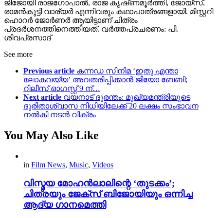
ജിജോയി രാജഗോപാല്‍, രാജ കൃഷ്‍ണമൂര്‍ത്തി, ജോയ്‍സ്,
രാമൻകുട്ടി വാര്യര്‍ എന്നിവരും കഥാപാത്രങ്ങളായി. മിസ്റ്ററി
ഹൊറര്‍ ജോർണര്‍ ആയിട്ടാണ് ചിത്രം
പ്രദര്‍ശനത്തിനെത്തിയത്. വർത്തപ്രചരണം: പി.
ശിവപ്രസാദ്
See more
Previous article
കന്നഡ സിനിമ ‘ഇതു എന്താ
ലോകവയ്യ’ അവതരിപ്പിക്കാൻ ജിയോ ബേബി;
റിലീസ് ഓഗസ്റ്റ് 9 ന്…
Next article
വയനാട് ദുരന്തം: മുഖ്യമന്ത്രിയുടെ
ദുരിതാശ്വാസ നിധിയിലേക്ക് 20 ലക്ഷം സംഭാവന
നൽകി നടൻ വിക്രം
You May Also Like
in
Film News
,
Music
,
Videos
വിസ്മയ മോഹൻലാലിന്റെ ‘തുടക്കം’;
ചിത്രയും ജേക്സ് ബിജോയിയും ഒന്നിച്ച
ആദ്യ ഗാനമെത്തി