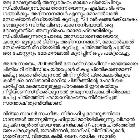
ഒരു ദേവദൂതന്റെ അനു​ഗ്രഹം ഓരോ ഫ്രെയിപിലും
സ്പർശിക്കുമ്പോലെ തോന്നിയെന്നും എല്ലാം ടീം അം​
ഗങ്ങൾക്കും അഭിനന്ദനങ്ങൾ എന്നും മോഹൻലാൽ
സോഷ്യൽ മീഡിയയിൽ കുറിച്ചു. “24 വർഷങ്ങൾക്ക് ശേഷം
ദേവദൂതൻ സിനിമ വീണ്ടും കാണാനിടയായി. ഒരു
ദേവദൂതൻ്റെ അനുഗ്രഹം ഓരോ ഫ്രെയിമിലും
സ്പർശിക്കുന്നതുപോലെ, അസാധാരണമായൊരു
ചാരുത. മുഴുവൻ ടീമിനും അഭിനന്ദനങ്ങൾ”, മോഹൻലാൽ
സോഷ്യൽ മീഡിയയിൽ കുറിച്ചു. ചിത്രത്തിന്റെ പുതിയ
ഒരു പോസ്റ്ററും മോഹൻലാൽ കുറിപ്പിന് ഒപ്പം പങ്കുവെച്ചു.
അതേ സമയം, 2000ത്തില്‍ ബോക്സ് ഓഫീസ് പരാജയമായ
ചിത്രം റീ റിലീസ് ചെയ്തപ്പോൾ മികച്ച പ്രതികരണമാണ്
ലഭിച്ചു കൊണ്ടിരിക്കുന്നത്. മിനി സ്ക്രീൻ പ്രേക്ഷകരിലൂടെ
കള്‍ട്ട് ക്ലാസിക്കായി മാറിയ ചിത്രത്തിന്റെ ഫോർ കെ
പതിപ്പ് ലോകമമ്പാടുമുള്ള പ്രേക്ഷകർ ഇരുകയ്യും
നീട്ടിയാണ് സ്വീകരിക്കുന്നത്. രഘുനാഥ് പലേരി തിരക്കഥ
രചിച്ച ചിത്രത്തിന് ഛായാഗ്രാഹണം നിര്‍വഹിച്ചത്
സന്തോഷ് തുണ്ടിയിലാണ്.
വിദ്യാ സാഗര്‍ സംഗീതം നിര്‍വഹിച്ച ദേവദൂതനിലെ
ഗാനങ്ങള്‍ അന്നുമിന്നും ഹിറ്റായി മാറിയിരിക്കുന്നു. വിശാല്‍
കൃഷ്‍ണമൂര്‍ത്തിയായ മോഹൻലാലിന് പുറമേ ചിത്രത്തില്‍
ജയ പ്രദ,മുരളി, ജനാര്‍ദനൻ, ജഗദീഷ്, വിനീത് കുമാര്‍,
ശരത് ദാസ്, വിജയലക്ഷ്‍മി, ലെന, രാധിക, സാന്ദ്ര,