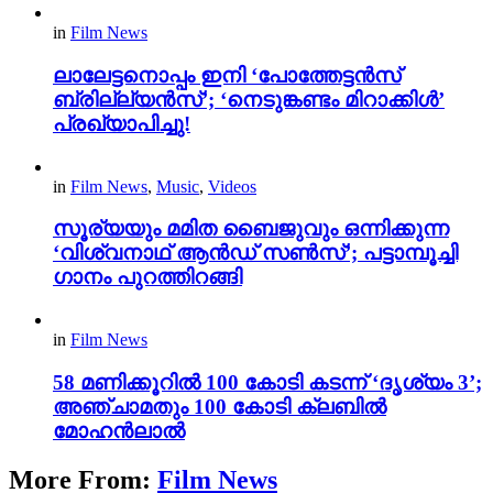
in
Film News
ലാലേട്ടനൊപ്പം ഇനി ‘പോത്തേട്ടൻസ്
ബ്രില്ല്യൻസ്’; ‘നെടുങ്കണ്ടം മിറാക്കിൾ’
പ്രഖ്യാപിച്ചു!
in
Film News
,
Music
,
Videos
സൂര്യയും മമിത ബൈജുവും ഒന്നിക്കുന്ന
‘വിശ്വനാഥ് ആൻഡ് സൺസ്’; പട്ടാമ്പൂച്ചി
ഗാനം പുറത്തിറങ്ങി
in
Film News
58 മണിക്കൂറിൽ 100 കോടി കടന്ന് ‘ദൃശ്യം 3’;
അഞ്ചാമതും 100 കോടി ക്ലബിൽ
മോഹൻലാൽ
More From:
Film News