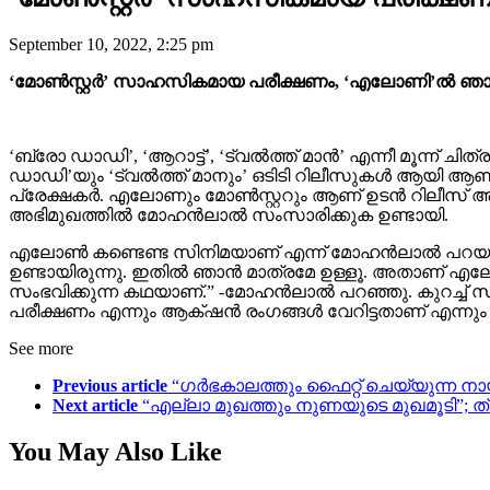
September 10, 2022, 2:25 pm
‘മോൺസ്റ്റർ’ സാഹസികമായ പരീക്ഷണം, ‘എലോണി’ൽ ഞാ
‘ബ്രോ ഡാഡി’, ‘ആറാട്ട്’, ‘ട്വൽത്ത് മാൻ’ എന്നീ മൂന്ന
ഡാഡി’യും ‘ട്വൽത്ത് മാനും’ ഒടിടി റിലീസുകൾ ആയി ആണ
പ്രേക്ഷകർ. എലോണും മോൺസ്റ്ററും ആണ് ഉടൻ റിലീസ് ആകു
അഭിമുഖത്തിൽ മോഹൻലാൽ സംസാരിക്കുക ഉണ്ടായി.
എലോൺ കണ്ടെണ്ട സിനിമയാണ് എന്ന് മോഹൻലാൽ പറയുന്നു
ഉണ്ടായിരുന്നു. ഇതിൽ ഞാൻ മാത്രമേ ഉള്ളൂ. അതാണ് എലോൺ
സംഭവിക്കുന്ന കഥയാണ്.” -മോഹന്‍ലാല്‍ പറഞ്ഞു. കുറച്
പരീക്ഷണം എന്നും ആക്‌ഷൻ രംഗങ്ങൾ വേറിട്ടതാണ് എന്നും
See more
Previous article
“ഗർഭകാലത്തും ഫൈറ്റ് ചെയ്യുന്ന നായ
Next article
“എല്ലാ മുഖത്തും നുണയുടെ മുഖമൂടി”; ത്ര
You May Also Like