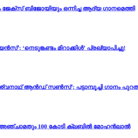
ം ജേക്സ് ബിജോയിയും ഒന്നിച്ച ആദ്യ ഗാനമെത്തി
സ്’; ‘നെടുങ്കണ്ടം മിറാക്കിൾ’ പ്രഖ്യാപിച്ചു!
്വനാഥ് ആൻഡ് സൺസ്’; പട്ടാമ്പൂച്ചി ഗാനം പുറത്
ം 3’; അഞ്ചാമതും 100 കോടി ക്ലബിൽ മോഹൻലാൽ