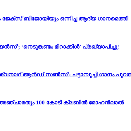
ം ജേക്സ് ബിജോയിയും ഒന്നിച്ച ആദ്യ ഗാനമെത്തി
സ്’; ‘നെടുങ്കണ്ടം മിറാക്കിൾ’ പ്രഖ്യാപിച്ചു!
്വനാഥ് ആൻഡ് സൺസ്’; പട്ടാമ്പൂച്ചി ഗാനം പുറത്
ം 3’; അഞ്ചാമതും 100 കോടി ക്ലബിൽ മോഹൻലാൽ