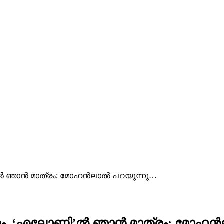
ൽ ഞാൻ മാത്രം; മോഹൻലാൽ പറയുന്നു…
ണം, ‘എലോണി’ൽ ഞാൻ മാത്രം; മോഹൻ