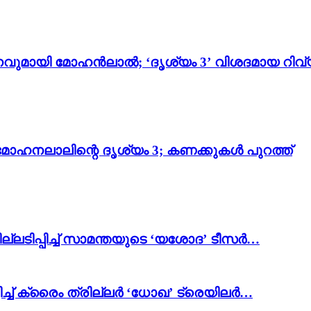
വുമായി മോഹൻലാൽ; ‘ദൃശ്യം 3’ വിശദമായ റിവ്
മോഹനലാലിന്റെ ദൃശ്യം 3; കണക്കുകൾ പുറത്ത്
ല്ലടിപ്പിച്ച് സാമന്തയുടെ ‘യശോദ’ ടീസർ…
ിച്ച് ക്രൈം ത്രില്ലർ ‘ധോഖ’ ട്രെയിലർ…