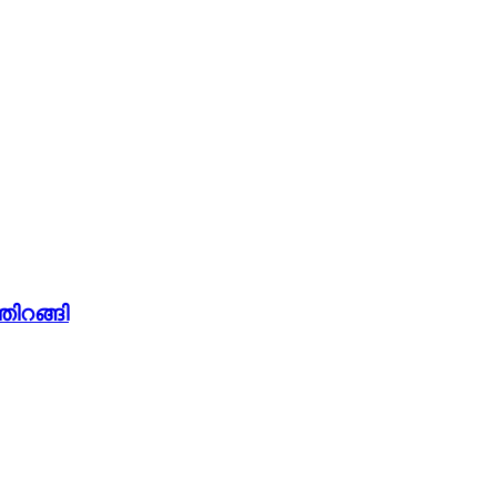
തിറങ്ങി