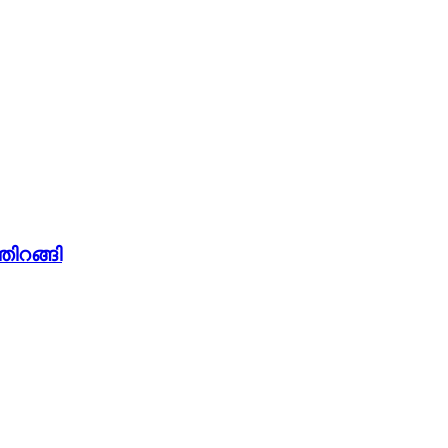
തിറങ്ങി