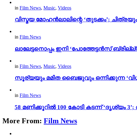
in
Film News
,
Music
,
Videos
വിസ്മയ മോഹൻലാലിന്റെ ‘തുടക്കം’; ചിത്രയു
in
Film News
ലാലേട്ടനൊപ്പം ഇനി ‘പോത്തേട്ടൻസ് ബ്രില്ല്യൻ
in
Film News
,
Music
,
Videos
സൂര്യയും മമിത ബൈജുവും ഒന്നിക്കുന്ന ‘വിശ
in
Film News
58 മണിക്കൂറിൽ 100 കോടി കടന്ന് ‘ദൃശ്യ
More From:
Film News