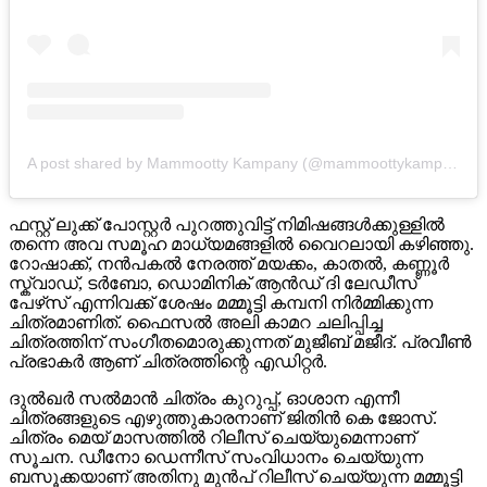
A post shared by Mammootty Kampany (@mammoottykampany)
ഫസ്റ്റ് ലുക്ക് പോസ്റ്റർ പുറത്തുവിട്ട് നിമിഷങ്ങൾക്കുള്ളിൽ
തന്നെ അവ സമൂഹ മാധ്യമങ്ങളിൽ വൈറലായി കഴിഞ്ഞു.
റോഷാക്ക്, നൻപകൽ നേരത്ത് മയക്കം, കാതൽ, കണ്ണൂർ
സ്ക്വാഡ്, ടർബോ, ഡൊമിനിക് ആൻഡ് ദി ലേഡീസ്
പേഴ്‌സ് എന്നിവക്ക് ശേഷം മമ്മൂട്ടി കമ്പനി നിർമ്മിക്കുന്ന
ചിത്രമാണിത്. ഫൈസൽ അലി കാമറ ചലിപ്പിച്ച
ചിത്രത്തിന് സംഗീതമൊരുക്കുന്നത് മുജീബ് മജീദ്. പ്രവീൺ
പ്രഭാകർ ആണ് ചിത്രത്തിന്റെ എഡിറ്റർ.
ദുൽഖർ സൽമാൻ ചിത്രം കുറുപ്പ്, ഓശാന എന്നീ
ചിത്രങ്ങളുടെ എഴുത്തുകാരനാണ് ജിതിൻ കെ ജോസ്.
ചിത്രം മെയ് മാസത്തിൽ റിലീസ് ചെയ്യുമെന്നാണ്
സൂചന. ഡീനോ ഡെന്നീസ് സംവിധാനം ചെയ്യുന്ന
ബസൂക്കയാണ് അതിനു മുൻപ് റിലീസ് ചെയ്യുന്ന മമ്മൂട്ടി