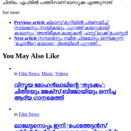
ചിത്രം. ഏപ്രിൽ പത്തിനാണ് ബസൂക്ക എത്തുന്നത്.
See more
Previous article
ക്ലാസ് മുറിയിൽ പ്രണയിച്ച്
നായകനും നായികയും, പുറത്ത് കയറുമായി
കാലനും; ‘അതിഭീകര കാമുകൻ’ ഫസ്റ്റ് ലുക്ക് പോസ്റ്റർ
Next article
സൗബിനും നമിത പ്രമോദും ഒന്നിക്കുന്ന
‘മച്ചാൻ്റെ മാലാഖ’; ട്രെയിലർ പുറത്ത്…
You May Also Like
in
Film News
,
Music
,
Videos
വിസ്മയ മോഹൻലാലിന്റെ ‘തുടക്കം’;
ചിത്രയും ജേക്സ് ബിജോയിയും ഒന്നിച്ച
ആദ്യ ഗാനമെത്തി
in
Film News
ലാലേട്ടനൊപ്പം ഇനി ‘പോത്തേട്ടൻസ്