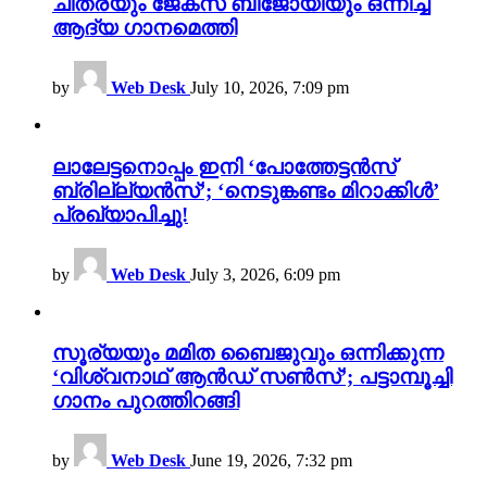
ചിത്രയും ജേക്സ് ബിജോയിയും ഒന്നിച്ച
ആദ്യ ഗാനമെത്തി
by
Web Desk
July 10, 2026, 7:09 pm
ലാലേട്ടനൊപ്പം ഇനി ‘പോത്തേട്ടൻസ്
ബ്രില്ല്യൻസ്’; ‘നെടുങ്കണ്ടം മിറാക്കിൾ’
പ്രഖ്യാപിച്ചു!
by
Web Desk
July 3, 2026, 6:09 pm
സൂര്യയും മമിത ബൈജുവും ഒന്നിക്കുന്ന
‘വിശ്വനാഥ് ആൻഡ് സൺസ്’; പട്ടാമ്പൂച്ചി
ഗാനം പുറത്തിറങ്ങി
by
Web Desk
June 19, 2026, 7:32 pm