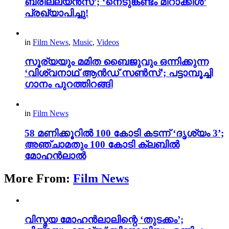
ബ്രില്ല്യൻസ്’; ‘നെടുങ്കണ്ടം മിറാക്കിൾ’
പ്രഖ്യാപിച്ചു!
in
Film News
,
Music
,
Videos
സൂര്യയും മമിത ബൈജുവും ഒന്നിക്കുന്ന
‘വിശ്വനാഥ് ആൻഡ് സൺസ്’; പട്ടാമ്പൂച്ചി
ഗാനം പുറത്തിറങ്ങി
in
Film News
58 മണിക്കൂറിൽ 100 കോടി കടന്ന് ‘ദൃശ്യം 3’;
അഞ്ചാമതും 100 കോടി ക്ലബിൽ
മോഹൻലാൽ
More From:
Film News
വിസ്മയ മോഹൻലാലിന്റെ ‘തുടക്കം’;