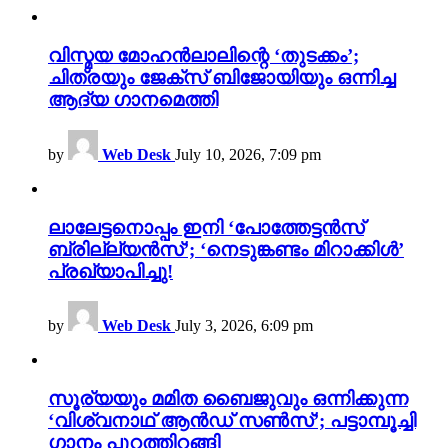
വിസ്മയ മോഹൻലാലിന്റെ ‘തുടക്കം’;
ചിത്രയും ജേക്സ് ബിജോയിയും ഒന്നിച്ച
ആദ്യ ഗാനമെത്തി
by
Web Desk
July 10, 2026, 7:09 pm
ലാലേട്ടനൊപ്പം ഇനി ‘പോത്തേട്ടൻസ്
ബ്രില്ല്യൻസ്’; ‘നെടുങ്കണ്ടം മിറാക്കിൾ’
പ്രഖ്യാപിച്ചു!
by
Web Desk
July 3, 2026, 6:09 pm
സൂര്യയും മമിത ബൈജുവും ഒന്നിക്കുന്ന
‘വിശ്വനാഥ് ആൻഡ് സൺസ്’; പട്ടാമ്പൂച്ചി
ഗാനം പുറത്തിറങ്ങി