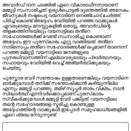
അവാർഡ് ദാന ചടങ്ങിൽ ഏറെ വികാരാധീനനായാണ്
മമ്മൂട്ടി സംസാരിച്ചത്. ഉരുൾപൊട്ടൽ ദുരന്തത്തിൽ അനേകം
ജീവനുകൾ നഷ്ടപെട്ട വയനാടിനെ നെഞ്ചോട് ചേർത്ത്
പിടിച്ച് കൊണ്ട് അദ്ദേഹം വേദിയിൽ പറഞ്ഞ വാക്കുകൾ
ഏവരുടെയും മനസ്സുകളിൽ തൊട്ടു. അവാർഡിന്റെ
തിളക്കത്തിനിടയിലും വയനാട്ടിലെ തൻ്റെ
സഹോദരങ്ങൾക്ക് വേണ്ടി സംസാരിച്ചു കൊണ്ടാണ്
അദ്ദേഹം ഈ പുരസ്‍കാരം ഏറ്റു വാങ്ങിയത്. തൻ്റെ
നാടിനൊപ്പം തൻ്റെ സഹോദരങ്ങൾക്ക് ഒപ്പമാണ് താനെന്ന്
പറഞ്ഞ മമ്മൂട്ടി, വയനാട്ടിലെ ജനങ്ങളുടെ
പുനരധിവാസത്തിന് എല്ലാവരുടെയും പ്രാർത്ഥനയും
സഹായവും വേദിയിൽ വെച്ച് അഭ്യർത്ഥിക്കുകയും
ചെയ്തു.
പുരസ്കാര വേദി സന്തോഷം ഉള്ളതാണെങ്കിലും വയനാടിനെ
ഓർക്കുമ്പോൾ തനിക്ക് സന്തോഷിക്കാൻ കഴിയുന്നില്ല
എന്നും മമ്മൂട്ടി പറഞ്ഞു. തമിഴ് സൂപ്പർ താരം വിക്രം, നടൻ
സിദ്ധാർത്ഥ് എന്നിവർക്കൊപ്പമാണ്‌ പുരസ്‍കാരം
സ്വീകരിക്കുമ്പോൾ മമ്മൂട്ടി വേദി പങ്കിട്ടത്. വയനാട്ടിലെ
തന്റെ സഹോദരങ്ങളെ സ്മരിച്ചു കൊണ്ടുള്ള
അദ്ദേഹത്തിന്റെ വാക്കുകൾ ഇപ്പോൾ സമൂഹമാധ്യങ്ങളിൽ
ഏറെ ശ്രദ്ധ നേടുന്നുണ്ട്.