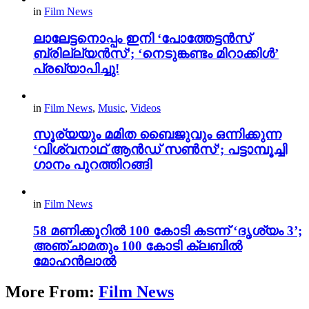
in
Film News
ലാലേട്ടനൊപ്പം ഇനി ‘പോത്തേട്ടൻസ്
ബ്രില്ല്യൻസ്’; ‘നെടുങ്കണ്ടം മിറാക്കിൾ’
പ്രഖ്യാപിച്ചു!
in
Film News
,
Music
,
Videos
സൂര്യയും മമിത ബൈജുവും ഒന്നിക്കുന്ന
‘വിശ്വനാഥ് ആൻഡ് സൺസ്’; പട്ടാമ്പൂച്ചി
ഗാനം പുറത്തിറങ്ങി
in
Film News
58 മണിക്കൂറിൽ 100 കോടി കടന്ന് ‘ദൃശ്യം 3’;
അഞ്ചാമതും 100 കോടി ക്ലബിൽ
മോഹൻലാൽ
More From:
Film News