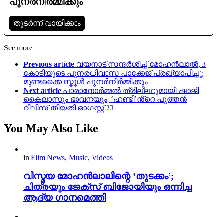
പുനർനിർമ്മിക്കും
തുടര്‍ന്ന് വായിക്കാം
See more
Previous article
വയനാട് സന്ദർശിച്ച് മോഹൻലാൽ, 3
കോടിയുടെ പുനരധിവാസ പാക്കേജ് പ്രഖ്യാപിച്ചു;
മുണ്ടക്കൈ സ്കൂൾ പുനർനിർമ്മിക്കും
Next article
പാരാനോർമ്മൽ ത്രില്ലറുമായി ഷാജി
കൈലാസും ഭാവനയും; ‘ഹണ്ടി’ൻ്റെ പുത്തൻ
റിലീസ് തീയതി ഓഗസ്റ്റ് 23
You May Also Like
in
Film News
,
Music
,
Videos
വിസ്മയ മോഹൻലാലിന്റെ ‘തുടക്കം’;
ചിത്രയും ജേക്സ് ബിജോയിയും ഒന്നിച്ച
ആദ്യ ഗാനമെത്തി