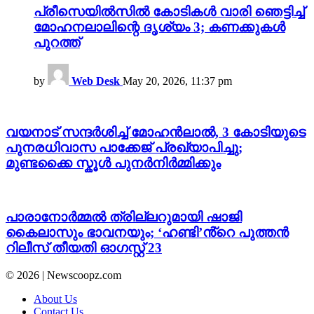
പ്രീസെയിൽസിൽ കോടികൾ വാരി ഞെട്ടിച്ച്
മോഹനലാലിന്റെ ദൃശ്യം 3; കണക്കുകൾ
പുറത്ത്
by
Web Desk
May 20, 2026, 11:37 pm
വയനാട് സന്ദർശിച്ച് മോഹൻലാൽ, 3 കോടിയുടെ
പുനരധിവാസ പാക്കേജ് പ്രഖ്യാപിച്ചു;
മുണ്ടക്കൈ സ്കൂൾ പുനർനിർമ്മിക്കും
പാരാനോർമ്മൽ ത്രില്ലറുമായി ഷാജി
കൈലാസും ഭാവനയും; ‘ഹണ്ടി’ൻ്റെ പുത്തൻ
റിലീസ് തീയതി ഓഗസ്റ്റ് 23
© 2026 | Newscoopz.com
About Us
Contact Us