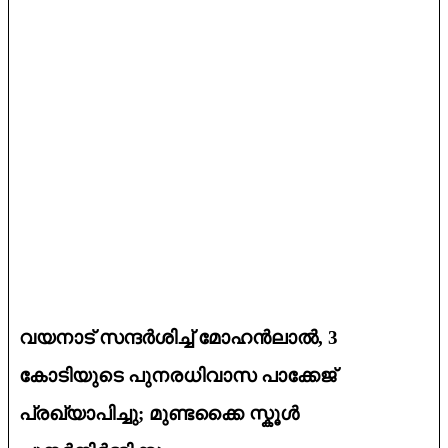
വയനാട് സന്ദർശിച്ച് മോഹൻലാൽ, 3
കോടിയുടെ പുനരധിവാസ പാക്കേജ്
പ്രഖ്യാപിച്ചു; മുണ്ടക്കൈ സ്കൂൾ