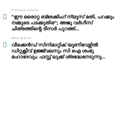
Previous article
See
more
“ഈ ഒരൊറ്റ ബ്രേക്കിംഗ് ന്യൂസ് മതി, പറക്കും
നമ്മുടെ പടക്കുതിര”; അജു വർഗീസ്
ചിത്രത്തിന്റെ ടീസർ പുറത്ത്…
Next article
വീക്കെൻഡ് സിനിമാറ്റിക് യൂണിവേഴ്സിൽ
ഡിറ്റക്റ്റീവ് ഉജ്ജ്വലനും സി ഐ ശംഭു
മഹാദേവും; ഫസ്റ്റ് ലുക്ക് ശ്രദ്ധേനേടുന്നു…