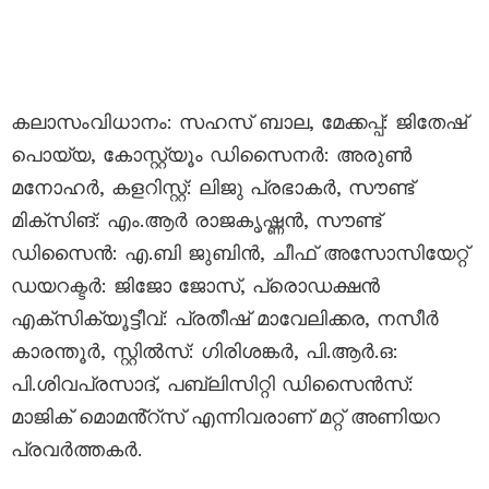
കലാസംവിധാനം: സഹസ് ബാല, മേക്കപ്പ്: ജിതേഷ്
പൊയ്യ, കോസ്റ്റ്യൂം ഡിസൈനർ: അരുൺ
മനോഹർ, കളറിസ്റ്റ്: ലിജു പ്രഭാകർ, സൗണ്ട്
മിക്സിങ്: എം.ആർ രാജകൃഷ്ണൻ, സൗണ്ട്
ഡിസൈൻ: എ.ബി ജുബിൻ, ചീഫ് അസോസിയേറ്റ്
ഡയറക്ടർ: ജിജോ ജോസ്, പ്രൊഡക്ഷൻ
എക്സിക്യൂട്ടീവ്: പ്രതീഷ് മാവേലിക്കര, നസീർ
കാരന്തൂർ, സ്റ്റിൽസ്: ഗിരിശങ്കർ, പി.ആർ.ഒ:
പി.ശിവപ്രസാദ്, പബ്ലിസിറ്റി ഡിസൈൻസ്:
മാജിക് മൊമൻ്റ്സ് എന്നിവരാണ് മറ്റ് അണിയറ
പ്രവർത്തകർ.