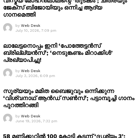
വിസ്മയ മോഹൻലാലിന്റെ ‘തുടക്കം’; ചിത്രയും
ജേക്സ് ബിജോയിയും ഒന്നിച്ച ആദ്യ
ഗാനമെത്തി
by
Web Desk
July 10, 2026, 7:09 pm
ലാലേട്ടനൊപ്പം ഇനി ‘പോത്തേട്ടൻസ്
ബ്രില്ല്യൻസ്’; ‘നെടുങ്കണ്ടം മിറാക്കിൾ’
പ്രഖ്യാപിച്ചു!
by
Web Desk
July 3, 2026, 6:09 pm
സൂര്യയും മമിത ബൈജുവും ഒന്നിക്കുന്ന
‘വിശ്വനാഥ് ആൻഡ് സൺസ്’; പട്ടാമ്പൂച്ചി ഗാനം
പുറത്തിറങ്ങി
by
Web Desk
June 19, 2026, 7:32 pm
58 മണിക്കൂറിൽ 100 കോടി കടന്ന് ‘ദൃശ്യം 3’;