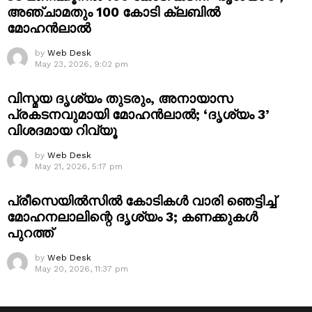
അഞ്ചാമതും 100 കോടി ക്ലബിൽ
മോഹൻലാൽ
by
Web Desk
May 23, 2026, 9:02 pm
വിസ്മയ ദൃശ്യം തുടരും, അനായാസ
പ്രകടനവുമായി മോഹൻലാൽ; ‘ദൃശ്യം 3’
വിശദമായ റിവ്യൂ
by
Web Desk
May 21, 2026, 5:17 pm
പ്രീസെയിൽസിൽ കോടികൾ വാരി ഞെട്ടിച്ച്
മോഹനലാലിന്റെ ദൃശ്യം 3; കണക്കുകൾ
പുറത്ത്
by
Web Desk
May 20, 2026, 11:37 pm