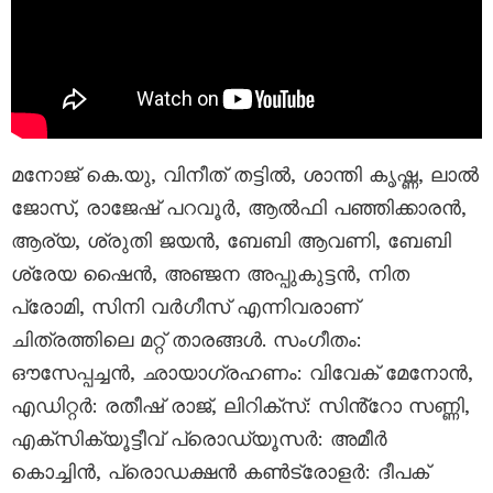
മനോജ് കെ.യു, വിനീത് തട്ടിൽ, ശാന്തി കൃഷ്ണ, ലാൽ
ജോസ്, രാജേഷ് പറവൂർ, ആൽഫി പഞ്ഞിക്കാരൻ,
ആര്യ, ശ്രുതി ജയൻ, ബേബി ആവണി, ബേബി
ശ്രേയ ഷൈൻ, അഞ്ജന അപ്പുകുട്ടൻ, നിത
പ്രോമി, സിനി വർഗീസ് എന്നിവരാണ്
ചിത്രത്തിലെ മറ്റ് താരങ്ങൾ. സംഗീതം:
ഔസേപ്പച്ചൻ, ഛായാഗ്രഹണം: വിവേക് മേനോൻ,
എഡിറ്റർ: രതീഷ് രാജ്, ലിറിക്സ്: സിൻ്റോ സണ്ണി,
എക്സിക്യൂട്ടീവ് പ്രൊഡ്യൂസർ: അമീർ
കൊച്ചിൻ, പ്രൊഡക്ഷൻ കൺട്രോളർ: ദീപക്