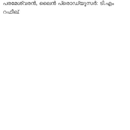
പരമേശ്വരൻ, ലൈൻ പ്രൊഡ്യൂസർ: ടി.എം
റഫീഖ്.