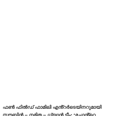
ഫൺ ഫിൽഡ് ഫാമിലി എൻ്റർടെയിനറുമായി
സൗബിൻ – നമിത – ധ്യാൻ ടീം; ‘മച്ചാൻ്റെ