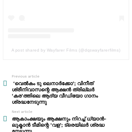
A post shared by Wayfarer Films (@dqswayfarerfilms)
Previous article
See
more
‘വെൽകം ടു ലെനാർക്കോ’; വിനീത്
ശ്രീനിവാസന്റെ ആക്ഷൻ ത്രില്ലർ
‘കര’ത്തിലെ ആദ്യ വീഡിയോ ഗാനം
ശ്രദ്ധനേടുന്നു
Next article
ആകാംക്ഷയും ആക്ഷനും നിറച്ച് ധ്യാൻ-
ലുക്മാൻ ടീമിന്റെ ‘വള’; ട്രെയിലർ ശ്രദ്ധ
നേടുന്നു