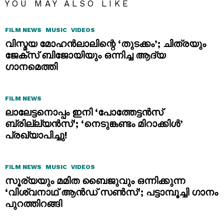
YOU MAY ALSO LIKE
FILM NEWS
MUSIC
VIDEOS
വിസ്മയ മോഹൻലാലിന്റെ ‘തുടക്കം’; ചിത്രയും
ജേക്സ് ബിജോയിയും ഒന്നിച്ച ആദ്യ
ഗാനമെത്തി
FILM NEWS
ലാലേട്ടനൊപ്പം ഇനി ‘പോത്തേട്ടൻസ്
ബ്രില്ല്യൻസ്’; ‘നെടുങ്കണ്ടം മിറാക്കിൾ’
പ്രഖ്യാപിച്ചു!
FILM NEWS
MUSIC
VIDEOS
സൂര്യയും മമിത ബൈജുവും ഒന്നിക്കുന്ന
‘വിശ്വനാഥ് ആൻഡ് സൺസ്’; പട്ടാമ്പൂച്ചി ഗാനം
പുറത്തിറങ്ങി