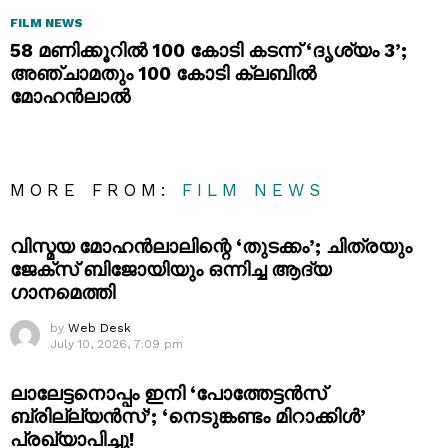
FILM NEWS
58 മണിക്കൂറിൽ 100 കോടി കടന്ന് ‘ദൃശ്യം 3’;
അഞ്ചാമതും 100 കോടി ക്ലബിൽ
മോഹൻലാൽ
MORE FROM:
FILM NEWS
വിസ്മയ മോഹൻലാലിന്റെ ‘തുടക്കം’; ചിത്രയും
ജേക്സ് ബിജോയിയും ഒന്നിച്ച ആദ്യ
ഗാനമെത്തി
by
Web Desk
July 10, 2026, 7:09 pm
ലാലേട്ടനൊപ്പം ഇനി ‘പോത്തേട്ടൻസ്
ബ്രില്ല്യൻസ്’; ‘നെടുങ്കണ്ടം മിറാക്കിൾ’
പ്രഖ്യാപിച്ചു!