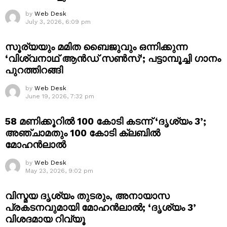
by
Web Desk
July 3, 2026, 6:09 pm
സൂര്യയും മമിത ബൈജുവും ഒന്നിക്കുന്ന
‘വിശ്വനാഥ് ആൻഡ് സൺസ്’; പട്ടാമ്പൂച്ചി ഗാനം
പുറത്തിറങ്ങി
by
Web Desk
June 19, 2026, 7:32 pm
58 മണിക്കൂറിൽ 100 കോടി കടന്ന് ‘ദൃശ്യം 3’;
അഞ്ചാമതും 100 കോടി ക്ലബിൽ
മോഹൻലാൽ
by
Web Desk
May 23, 2026, 9:02 pm
വിസ്മയ ദൃശ്യം തുടരും, അനായാസ
പ്രകടനവുമായി മോഹൻലാൽ; ‘ദൃശ്യം 3’
വിശദമായ റിവ്യൂ