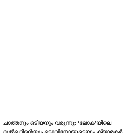
ചാത്തനും ഒടിയനും വരുന്നു; ‘ലോക’യിലെ
ദുൽഖറിന്റെയും ടൊവിനോയുടെയും ക്യാരക്ടർ