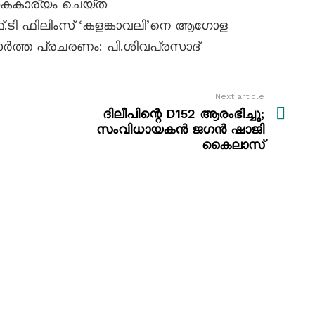
ൈകാര്യം ചെയ്ത
ടി ഫിലിംസ് ‘കളങ്കാവലി’നെ ആഗോള
 വാർത്ത പ്രചരണം: പി.ശിവപ്രസാദ്
Next article
ദിലീപിന്റെ D152 ആരംഭിച്ചു;
സംവിധായകൻ ജഗൻ ഷാജി
കൈലാസ്