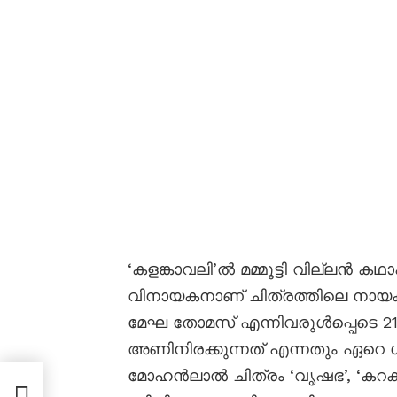
‘കളങ്കാവലി’ൽ മമ്മൂട്ടി വില്ലൻ കഥ
വിനായകനാണ് ചിത്രത്തിലെ നായ
മേഘ തോമസ് എന്നിവരുൾപ്പെടെ 21
അണിനിരക്കുന്നത് എന്നതും ഏറെ ശ
മോഹൻലാൽ ചിത്രം ‘വൃഷഭ’, ‘കറക്
ി