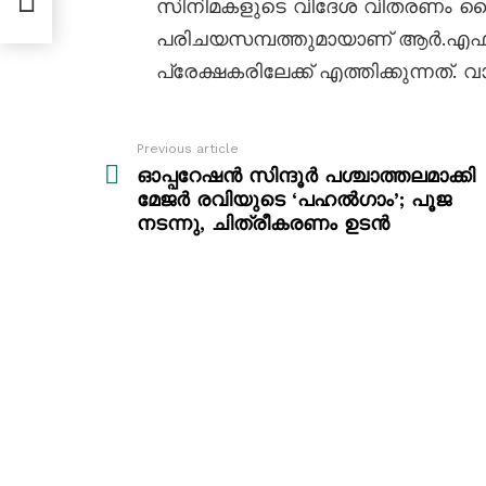
സിനിമകളുടെ വിദേശ വിതരണം ക
പരിചയസമ്പത്തുമായാണ് ആർ.എഫ്.
പ്രേക്ഷകരിലേക്ക് എത്തിക്കുന്നത്.
Previous article
See
more
ഓപ്പറേഷൻ സിന്ദൂർ പശ്ചാത്തലമാക്കി
മേജർ രവിയുടെ ‘പഹൽഗാം’; പൂജ
നടന്നു, ചിത്രീകരണം ഉടൻ