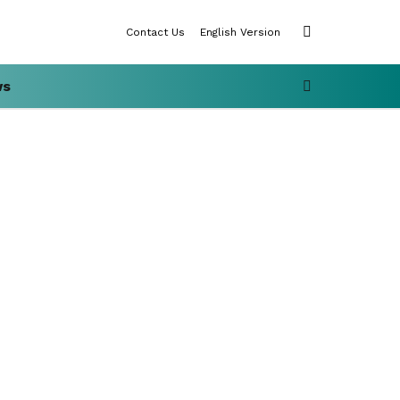
SWITCH
Contact Us
English Version
SKIN
SEARCH
ws