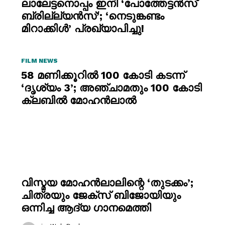
ലാലേട്ടനൊപ്പം ഇനി ‘പോത്തേട്ടൻസ്
ബ്രില്ല്യൻസ്’; ‘നെടുങ്കണ്ടം
മിറാക്കിൾ’ പ്രഖ്യാപിച്ചു!
FILM NEWS
58 മണിക്കൂറിൽ 100 കോടി കടന്ന്
‘ദൃശ്യം 3’; അഞ്ചാമതും 100 കോടി
ക്ലബിൽ മോഹൻലാൽ
വിസ്മയ മോഹൻലാലിന്റെ ‘തുടക്കം’;
ചിത്രയും ജേക്സ് ബിജോയിയും
ഒന്നിച്ച ആദ്യ ഗാനമെത്തി