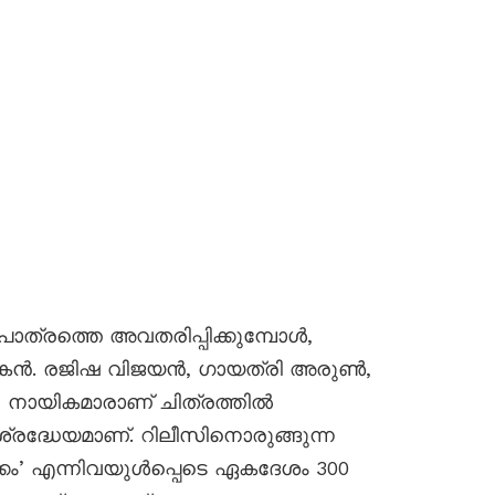
ാപാത്രത്തെ അവതരിപ്പിക്കുമ്പോൾ,
കൻ. രജിഷ വിജയൻ, ഗായത്രി അരുൺ,
 നായികമാരാണ് ചിത്രത്തിൽ
്രദ്ധേയമാണ്. റിലീസിനൊരുങ്ങുന്ന
കം’ എന്നിവയുൾപ്പെടെ ഏകദേശം 300