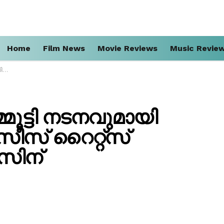
Home
Film News
Movie Reviews
Music Revie
ിന്
മ്മൂട്ടി നടനവുമായി
ീസ് റൈറ്റ്സ്
സിന്