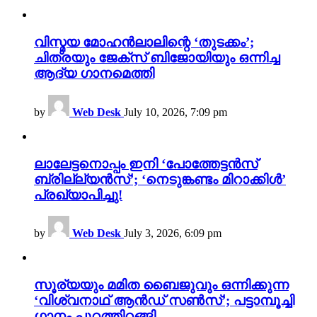
വിസ്മയ മോഹൻലാലിന്റെ ‘തുടക്കം’;
ചിത്രയും ജേക്സ് ബിജോയിയും ഒന്നിച്ച
ആദ്യ ഗാനമെത്തി
by
Web Desk
July 10, 2026, 7:09 pm
ലാലേട്ടനൊപ്പം ഇനി ‘പോത്തേട്ടൻസ്
ബ്രില്ല്യൻസ്’; ‘നെടുങ്കണ്ടം മിറാക്കിൾ’
പ്രഖ്യാപിച്ചു!
by
Web Desk
July 3, 2026, 6:09 pm
സൂര്യയും മമിത ബൈജുവും ഒന്നിക്കുന്ന
‘വിശ്വനാഥ് ആൻഡ് സൺസ്’; പട്ടാമ്പൂച്ചി
ഗാനം പുറത്തിറങ്ങി