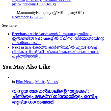
pic.twitter.com/3T60jBe13q
— MammoottyKampany (@MKampanyOffl)
November 12, 2022
See more
Previous article
‘അവതാർ 2’ മലയാളത്തിലും,
ഇന്ത്യയിൽ 6 ഭാഷകളിൽ റിലീസ്; നിർമ്മാതാവിന്റെ
പ്രഖ്യാപനം…
Next article
കൊത്ത കാർണിവലിൽ ചുവട് വെച്ച്
റിതിക സിംഗ്; ‘കിംഗ്‌ ഓഫ് കൊത്ത’യിലെ ഗാനം
പൂർത്തിയായി…
You May Also Like
in
Film News
,
Music
,
Videos
വിസ്മയ മോഹൻലാലിന്റെ ‘തുടക്കം’;
ചിത്രയും ജേക്സ് ബിജോയിയും ഒന്നിച്ച
ആദ്യ ഗാനമെത്തി