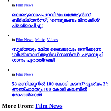
in
Film News
ലാലേട്ടനൊപ്പം ഇനി ‘പോത്തേട്ടൻസ്
ബ്രില്ല്യൻസ്’; ‘നെടുങ്കണ്ടം മിറാക്കിൾ’
പ്രഖ്യാപിച്ചു!
in
Film News
,
Music
,
Videos
സൂര്യയും മമിത ബൈജുവും ഒന്നിക്കുന്ന
‘വിശ്വനാഥ് ആൻഡ് സൺസ്’; പട്ടാമ്പൂച്ചി
ഗാനം പുറത്തിറങ്ങി
in
Film News
58 മണിക്കൂറിൽ 100 കോടി കടന്ന് ‘ദൃശ്യം 3’;
അഞ്ചാമതും 100 കോടി ക്ലബിൽ
മോഹൻലാൽ
More From:
Film News