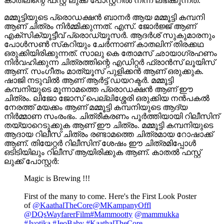
കാതലിന്റെ ഫസ്റ്റ് ലുക്ക് പോസ്റ്ററിൽ നിന്ന് ലഭിക്കുന്നത്.
മമ്മൂട്ടിയുടെ പ്രൊഡക്ഷൻ ബാനർ ആയ മമ്മൂട്ടി കമ്പനി
ആണ് ചിത്രം നിർമ്മിക്കുന്നത്. എസ്. ജോർജ്ജ് ആണ്
എക്‌സിക്യൂട്ടീവ് പ്രൊഡ്യൂസർ. ആദർശ് സുകുമാരനും
പോൾസൺ സ്‌കറിയും ചേർന്നാണ് കാതലിന് തിരക്കഥ
ഒരുക്കിയിരിക്കുന്നത്. സാലു കെ തോമസ് ഛായാഗ്രഹണം
നിർവഹിക്കുന്ന ചിത്രത്തിന്റെ എഡിറ്റർ ഫ്രാൻസ് ലൂയിസ്
ആണ്. സംഗീതം മാത്യൂസ് പുളിക്കൻ ആണ് ഒരുക്കുക.
ഷാജി നടുവിൽ ആണ് ആർട്ട് ഡയറക്ടർ. മമ്മൂട്ടി
കമ്പനിയുടെ മൂന്നാമത്തെ പ്രൊഡക്ഷൻ ആണ് ഈ
ചിത്രം. ലിജോ ജോസ് പെല്ലിശ്ശേരി ഒരുക്കിയ നൻപകൽ
നേരത്ത് മയക്കം ആണ് മമ്മൂട്ടി കമ്പനിയുടെ ആദ്യ
നിർമ്മാണ സംരംഭം. ചിത്രീകരണം പൂർത്തിയായി റിലീസിന്
തയ്യാറെടുക്കുക ആണ് ഈ ചിത്രം. മമ്മൂട്ടി കമ്പനിയുടെ
ആദായ റിലീസ് ചിത്രം രണ്ടാമത്തെ ചിത്രമായ റോഷാക്ക്
ആണ്. തിയേറ്റർ റിലീസിന് ശേഷം ഈ ചിത്രമിപ്പോൾ
ഒടിടിയിലും റിലീസ് ആയിരിക്കുക ആണ്. കാതൽ ഫസ്റ്റ്
ലുക്ക് പോസ്റ്റർ:
Magic is Brewing !!!
First of the many to come. Here's the First Look Poster
of
@KaathalTheCore
@MKampanyOffl
@DQsWayfarerFilm
#Mammootty
@mammukka
#Jyotika
#JeoBaby
#KaathalTheCore